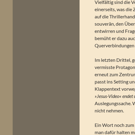
Vielfältig sind die
einerseits, was die
auf die Thrillerhan
souverän, den Überb
entwirren und Frag
bemüht er dazu auc
Querverbindungen 
Im letzten Drittel, 
vermisste Protagon
erneut zum Zentrum
passt ins Setting u
Klappentext vorwe
»Jesus-Video« endet 
Auslegungssache. W
nicht nehmen.
Ein Wort noch zum 
man dafür halten m