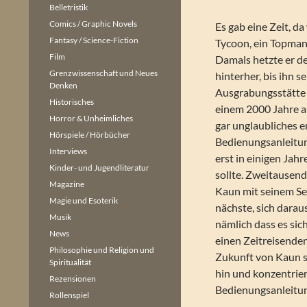
Belletristik
Comics / Graphic Novels
Es gab eine Zeit, d
Fantasy / Science-Fiction
Tycoon, ein Topman
Film
Damals hetzte er de
Grenzwissenschaft und Neues
hinterher, bis ihn s
Denken
Ausgrabungsstätte n
Historisches
einem 2000 Jahre a
Horror & Unheimliches
gar unglaubliches 
Hörspiele / Hörbücher
Bedienungsanleitun
Interviews
erst in einigen Ja
Kinder- und Jugendliteratur
sollte. Zweitausend
Magazine
Kaun mit seinem S
Magie und Esoterik
nächste, sich darau
Musik
nämlich dass es sic
News
einen Zeitreisenden
Philosophie und Religion und
Zukunft von Kaun s
Spiritualität
hin und konzentrier
Rezensionen
Bedienungsanleitun
Rollenspiel