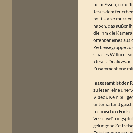
beim Essen, ohne To
Jesus dem feuerbem
heilt – also muss e
haben, das außer i
die ihm die Kamera 
offenbar eines aus
Zeitreisegruppe zu
Charles Wilford-Smi
»Jesus-Deal« zwar o
Zusammenhang mit d
Insgesamt ist der
zu lesen, eine uner
Video«. Kein billig
unterhaltend gesch
technischen Fortsc
Verschwörungsplot 
gelungene Zeitreis
Entstehung gezwun