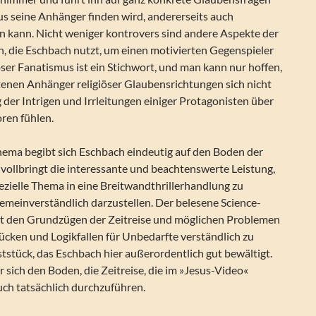
us seine Anhänger finden wird, andererseits auch
 kann. Nicht weniger kontrovers sind andere Aspekte der
n, die Eschbach nutzt, um einen motivierten Gegenspieler
öser Fanatismus ist ein Stichwort, und man kann nur hoffen,
tenen Anhänger religiöser Glaubensrichtungen sich nicht
 der Intrigen und Irrleitungen einiger Protagonisten über
ren fühlen.
hema begibt sich Eschbach eindeutig auf den Boden der
 vollbringt die interessante und beachtenswerte Leistung,
ezielle Thema in eine Breitwandthrillerhandlung zu
gemeinverständlich darzustellen. Der belesene Science-
it den Grundzügen der Zeitreise und möglichen Problemen
Tücken und Logikfallen für Unbedarfte verständlich zu
tstück, das Eschbach hier außerordentlich gut bewältigt.
r sich den Boden, die Zeitreise, die im »Jesus-Video«
uch tatsächlich durchzuführen.