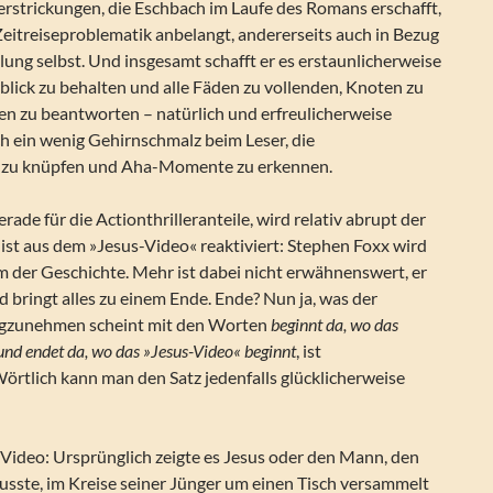
 Verstrickungen, die Eschbach im Laufe des Romans erschafft,
 Zeitreiseproblematik anbelangt, andererseits auch in Bezug
dlung selbst. Und insgesamt schafft er es erstaunlicherweise
lick zu behalten und alle Fäden zu vollenden, Knoten zu
en zu beantworten – natürlich und erfreulicherweise
h ein wenig Gehirnschmalz beim Leser, die
zu knüpfen und Aha-Momente zu erkennen.
gerade für die Actionthrilleranteile, wird relativ abrupt der
ist aus dem »Jesus-Video« reaktiviert: Stephen Foxx wird
 der Geschichte. Mehr ist dabei nicht erwähnenswert, er
nd bringt alles zu einem Ende. Ende? Nun ja, was der
gzunehmen scheint mit den Worten
beginnt da, wo das
und endet da, wo das »Jesus-Video« beginnt
, ist
örtlich kann man den Satz jedenfalls glücklicherweise
Video: Ursprünglich zeigte es Jesus oder den Mann, den
usste, im Kreise seiner Jünger um einen Tisch versammelt