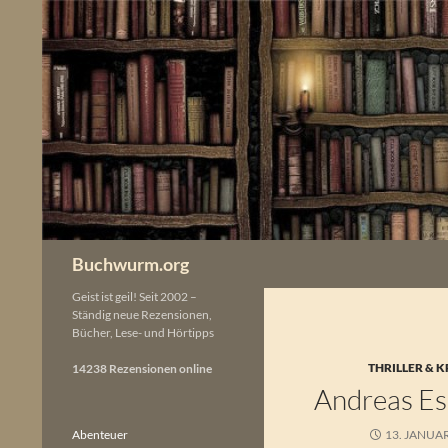
Zum
Inhalt
springen
Buchwurm.org
Geist ist geil! Seit 2002 –
Ständig neue Rezensionen,
Bücher, Lese- und Hörtipps
THRILLER & K
14238 Rezensionen online
Andreas Es
Abenteuer
13. JANUA