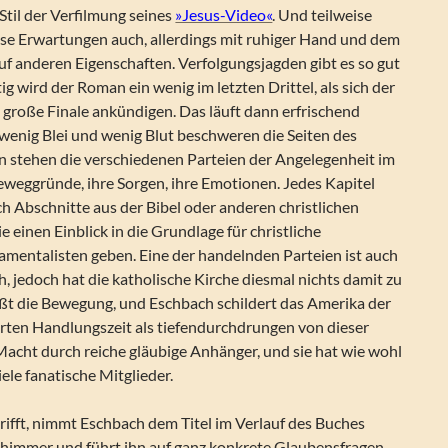
Stil der Verfilmung seines
»Jesus-Video«
. Und teilweise
ese Erwartungen auch, allerdings mit ruhiger Hand und dem
 anderen Eigenschaften. Verfolgungsjagden gibt es so gut
tig wird der Roman ein wenig im letzten Drittel, als sich der
roße Finale ankündigen. Das läuft dann erfrischend
wenig Blei und wenig Blut beschweren die Seiten des
en stehen die verschiedenen Parteien der Angelegenheit im
eweggründe, ihre Sorgen, ihre Emotionen. Jedes Kapitel
h Abschnitte aus der Bibel oder anderen christlichen
e einen Einblick in die Grundlage für christliche
ntalisten geben. Eine der handelnden Parteien ist auch
ch, jedoch hat die katholische Kirche diesmal nichts damit zu
ißt die Bewegung, und Eschbach schildert das Amerika der
erten Handlungszeit als tiefendurchdrungen von dieser
Macht durch reiche gläubige Anhänger, und sie hat wie wohl
ele fanatische Mitglieder.
ifft, nimmt Eschbach dem Titel im Verlauf des Buches
himmer und führt ihn auf ganz konkrete Glaubensfragen