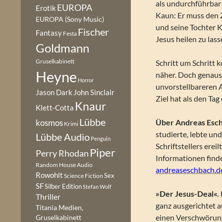
als undurchführbar 
EUROPA
Erotik
Kaun: Er muss den Z
EUROPA (Sony Music)
und seine Tochter 
Fischer
Fantasy
Festa
Jesus heilen zu lass
Goldmann
Gruselkabinett
Schritt um Schritt
Heyne
näher. Doch genaus
Horror
unvorstellbareren A
Jason Dark
John Sinclair
Ziel hat als den Ta
Knaur
Klett-Cotta
Lübbe
Über Andreas Esc
kosmos
Krimi
studierte, lebte und
Lübbe Audio
Penguin
Schriftstellers erei
Piper
Perry Rhodan
Informationen finde
Random House Audio
andreaseschbach.d
Rowohlt
Sex
Science Fiction
SF
Silber Edition
Stefan Wolf
»Der Jesus-Deal«.
Thriller
ganz ausgerichtet 
Titania Medien,
einen Verschwörungs
Gruselkabinett