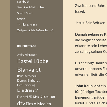
Sachbuch
Zweitausend Jahre a
Skurriles & Satirisches
Israel.
Spiel & Spaß
Storys
Jesus. Sein Wirken
Thriller & Krimis
Zeitgeschichte & Gesellschaft
Damals gelang es K
die möglicherweise 
erkannte sein Lebe
BELIEBTE TAGS
zerschlug seinen Ko
André Minninger
Bastei Lübbe
Bis er einige Jahr
Blanvalet
unverkennbares Feu
erkennen ließ, die
Boris Pfeiffer
cbj
Dennis Ehrhardt
Der Hörverlag
John Kaun lebt
ein
Die drei ???
fünfjähriger Tochte
Droemer
Die drei ??? Kids
Begegnung mit dem 
dtv
leidet. Und als sic
Eins A Medien