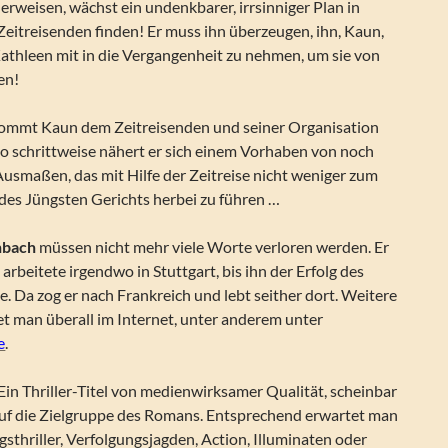
erweisen, wächst ein undenkbarer, irrsinniger Plan in
eitreisenden finden! Er muss ihn überzeugen, ihn, Kaun,
Kathleen mit in die Vergangenheit zu nehmen, um sie von
en!
 kommt Kaun dem Zeitreisenden und seiner Organisation
o schrittweise nähert er sich einem Vorhaben von noch
usmaßen, das mit Hilfe der Zeitreise nicht weniger zum
g des Jüngsten Gerichts herbei zu führen …
hbach
müssen nicht mehr viele Worte verloren werden. Er
 arbeitete irgendwo in Stuttgart, bis ihn der Erfolg des
lte. Da zog er nach Frankreich und lebt seither dort. Weitere
t man überall im Internet, unter anderem unter
e
.
Ein Thriller-Titel von medienwirksamer Qualität, scheinbar
auf die Zielgruppe des Romans. Entsprechend erwartet man
thriller, Verfolgungsjagden, Action, Illuminaten oder