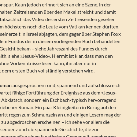
nspur. Kaun jedoch erinnert sich an eine Szene, in der
alten Zeitreisenden über den Makel streicht und damit
r tatsächlich das Video des ersten Zeitreisenden gesehen
hm höchstens noch die Leute vom Vatikan kennen dürften,
seinerzeit in Israel abjagten, dem gegenüber Stephen Foxx
 dem Fundus der in diesem vorliegenden Buch behandelten
 Gesicht bekam – siehe Jahreszahl des Fundes durch
th, siehe »Jesus-Video«. Hiermit ist klar, dass man den
hne Vorkenntnisse lesen kann, ihn aber nur in
em ersten Buch vollständig verstehen wird.
 Roman
ausgesprochen rund, spannend und aufschlussreich
wartet fähige Fortführung der Ereignisse aus dem »Jesus-
er Abklatsch, sondern ein Eschbach-typisch hervorragend
riebener Roman. Ein paar Kleinigkeiten in Bezug auf den
hritt regen zum Schmunzeln an und einigen Lesern mag der
zu abgedroschen erscheinen – ich sehe vor allem die
esequenz und die spannende Geschichte, die zur
genermaßen einen fanatischen Gegner mit ungeheuren