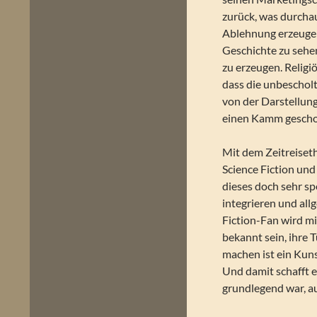
zurück, was durcha
Ablehnung erzeugen
Geschichte zu sehe
zu erzeugen. Religi
dass die unbeschol
von der Darstellung
einen Kamm gescho
Mit dem Zeitreiset
Science Fiction und
dieses doch sehr sp
integrieren und all
Fiction-Fan wird m
bekannt sein, ihre 
machen ist ein Kuns
Und damit schafft e
grundlegend war, a