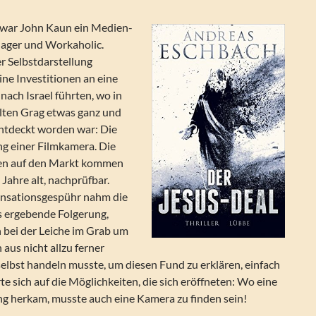
a war John Kaun ein Medien-
ager und Workaholic.
r Selbstdarstellung
eine Investitionen an eine
ach Israel führten, wo in
lten Grag etwas ganz und
entdeckt worden war: Die
g einer Filmkamera. Die
hren auf den Markt kommen
 Jahre alt, nachprüfbar.
ensationsgespühr nahm die
s ergebende Folgerung,
h bei der Leiche im Grab um
 aus nicht allzu ferner
elbst handeln musste, um diesen Fund zu erklären, einfach
te sich auf die Möglichkeiten, die sich eröffneten: Wo eine
g herkam, musste auch eine Kamera zu finden sein!