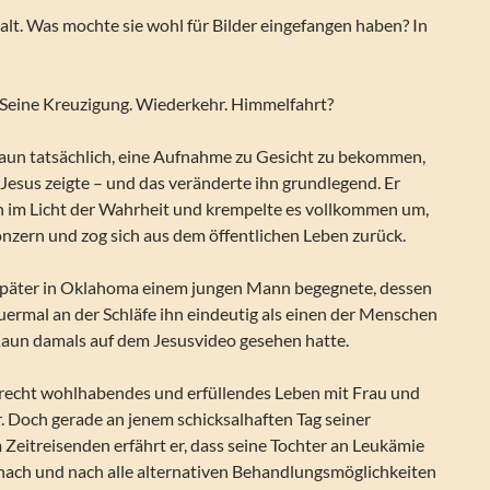
lt. Was mochte sie wohl für Bilder eingefangen haben? In
. Seine Kreuzigung. Wiederkehr. Himmelfahrt?
aun tatsächlich, eine Aufnahme zu Gesicht zu bekommen,
Jesus zeigte – und das veränderte ihn grundlegend. Er
n im Licht der Wahrheit und krempelte es vollkommen um,
nzern und zog sich aus dem öffentlichen Leben zurück.
e später in Oklahoma einem jungen Mann begegnete, dessen
ermal an der Schläfe ihn eindeutig als einen der Menschen
 Kaun damals auf dem Jesusvideo gesehen hatte.
 recht wohlhabendes und erfüllendes Leben mit Frau und
r. Doch gerade an jenem schicksalhaften Tag seiner
Zeitreisenden erfährt er, dass seine Tochter an Leukämie
h nach und nach alle alternativen Behandlungsmöglichkeiten