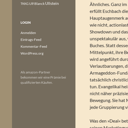
Ullstein
Ulf Blanck
Ähnliches. Ganz im 
TKKG
erfüllt Eschbach di
Hauptaugenmerk auf
LOGIN
wie nicht, actionlas
Showdown und das g
Anmelden
unspektakulär aus, 
Eintrags-Feed
Buches. Statt dess
Kommentar-Feed
Mittelpunkt, ihre B
WordPress.org
wird angeführt durc
Verlautbarungen, di
Als amazon-Partner
Armageddon-Fundame
bekommen wir eine Prämie bei
tatsächlich christli
qualifizierten Käufen.
tun. Evangelikal he
nicht näher präzisi
Bewegung. Sie hat 
jede Gruppierung vi
Was den »Deal« betr
seinen Marketingsc