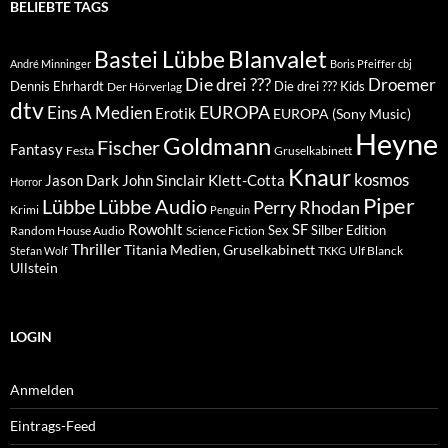
BELIEBTE TAGS
Blanvalet
Bastei Lübbe
André Minninger
Boris Pfeiffer
cbj
Die drei ???
Droemer
Dennis Ehrhardt
Die drei ??? Kids
Der Hörverlag
dtv
EUROPA
Eins A Medien
Erotik
EUROPA (Sony Music)
Heyne
Goldmann
Fischer
Fantasy
Festa
Gruselkabinett
Knaur
kosmos
Klett-Cotta
Jason Dark
John Sinclair
Horror
Piper
Lübbe Audio
Lübbe
Perry Rhodan
Krimi
Penguin
Rowohlt
SF
Sex
Silber Edition
Random House Audio
Science Fiction
Thriller
Titania Medien, Gruselkabinett
Ulf Blanck
Stefan Wolf
TKKG
Ullstein
LOGIN
Anmelden
Eintrags-Feed