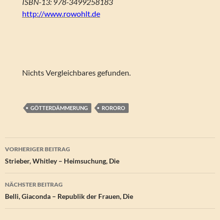
ISBN-13: 978-3499258183
http://www.rowohlt.de
Nichts Vergleichbares gefunden.
GÖTTERDÄMMERUNG
RORORO
Beitragsnavigation
VORHERIGER BEITRAG
Strieber, Whitley – Heimsuchung, Die
NÄCHSTER BEITRAG
Belli, Giaconda – Republik der Frauen, Die