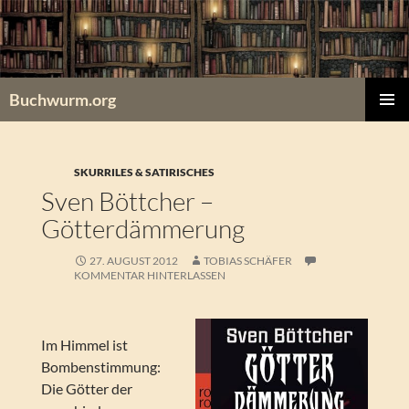
Zum
Inhalt
springen
Buchwurm.org
PRIMÄR
MENÜ
SKURRILES & SATIRISCHES
Sven Böttcher –
Götterdämmerung
27. AUGUST 2012
TOBIAS SCHÄFER
KOMMENTAR HINTERLASSEN
Im Himmel ist
Bombenstimmung:
Die Götter der