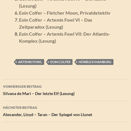
(Lesung)
Eoin Colfer – Fletcher Moon, Privatdetektiv
Eoin Colfer – Artemis Fowl VI – Das
Zeitparadox (Lesung)
Eoin Colfer – Artemis Fowl VII: Der Atlantis-
Komplex (Lesung)
ARTEMIS FOWL
EOIN COLFER
HÖRBUCH HAMBURG
Beitragsnavigation
VORHERIGER BEITRAG
Silvana de Mari – Der letzte Elf (Lesung)
NÄCHSTER BEITRAG
Alexander, Lloyd – Taran – Der Spiegel von Llunet