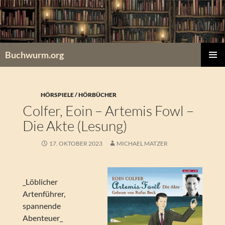
Zum
Inhalt
springen
Buchwurm.org
PRIMÄR
MENÜ
HÖRSPIELE / HÖRBÜCHER
Colfer, Eoin – Artemis Fowl –
Die Akte (Lesung)
17. OKTOBER 2023
MICHAEL MATZER
_Löblicher
Artenführer,
spannende
Abenteuer_