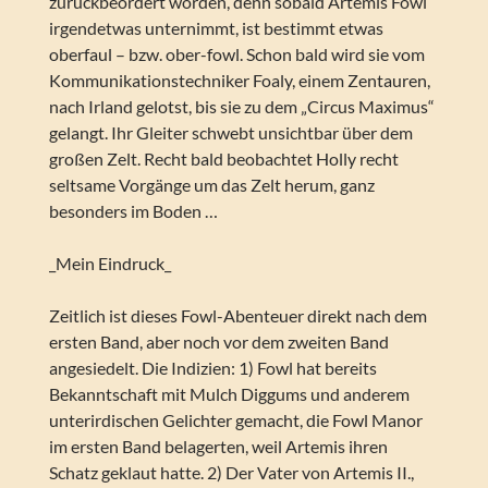
zurückbeordert worden, denn sobald Artemis Fowl
irgendetwas unternimmt, ist bestimmt etwas
oberfaul – bzw. ober-fowl. Schon bald wird sie vom
Kommunikationstechniker Foaly, einem Zentauren,
nach Irland gelotst, bis sie zu dem „Circus Maximus“
gelangt. Ihr Gleiter schwebt unsichtbar über dem
großen Zelt. Recht bald beobachtet Holly recht
seltsame Vorgänge um das Zelt herum, ganz
besonders im Boden …
_Mein Eindruck_
Zeitlich ist dieses Fowl-Abenteuer direkt nach dem
ersten Band, aber noch vor dem zweiten Band
angesiedelt. Die Indizien: 1) Fowl hat bereits
Bekanntschaft mit Mulch Diggums und anderem
unterirdischen Gelichter gemacht, die Fowl Manor
im ersten Band belagerten, weil Artemis ihren
Schatz geklaut hatte. 2) Der Vater von Artemis II.,