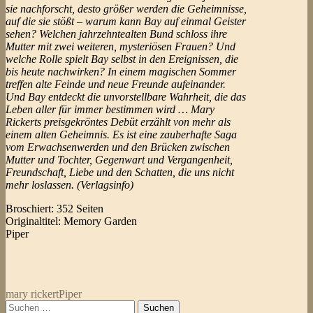
sie nachforscht, desto größer werden die Geheimnisse,
auf die sie stößt – warum kann Bay auf einmal Geister
sehen? Welchen jahrzehntealten Bund schloss ihre
Mutter mit zwei weiteren, mysteriösen Frauen? Und
welche Rolle spielt Bay selbst in den Ereignissen, die
bis heute nachwirken? In einem magischen Sommer
treffen alte Feinde und neue Freunde aufeinander.
Und Bay entdeckt die unvorstellbare Wahrheit, die das
Leben aller für immer bestimmen wird … Mary
Rickerts preisgekröntes Debüt erzählt von mehr als
einem alten Geheimnis. Es ist eine zauberhafte Saga
vom Erwachsenwerden und den Brücken zwischen
Mutter und Tochter, Gegenwart und Vergangenheit,
Freundschaft, Liebe und den Schatten, die uns nicht
mehr loslassen. (Verlagsinfo)
Broschiert: 352 Seiten
Originaltitel: Memory Garden
Piper
mary rickert
Piper
Suchen