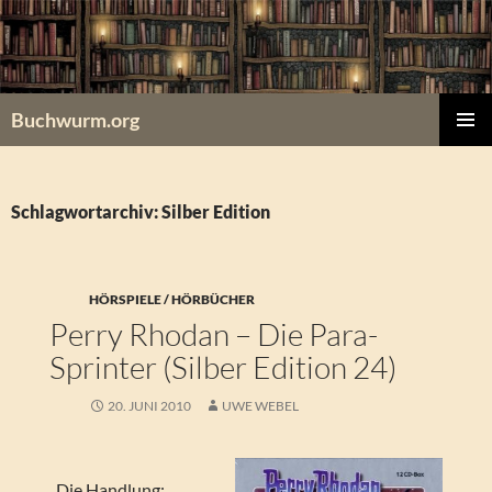
Zum
Inhalt
springen
Buchwurm.org
PRIMÄR
MENÜ
Schlagwortarchiv: Silber Edition
HÖRSPIELE / HÖRBÜCHER
Perry Rhodan – Die Para-
Sprinter (Silber Edition 24)
20. JUNI 2010
UWE WEBEL
_Die Handlung:_