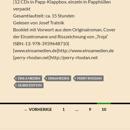
|12 CDs in Papp-Klappbox, einzeln in Papphüllen
verpackt
Gesamtlaufzeit: ca. 15 Stunden
Gelesen von Josef Tratnik
Booklet mit Vorwort aus dem Originalroman, Cover
der Einzelromane und Risszeichnung von „Troja“
ISBN-13: 978-3939648710|
[www.einsamedien.de]http://www.einsamedien.de
[perry-rhodan.net]http://perry-rhodan.net
EINS A MEDIEN
EINSAMEDIEN
PERRY RHODAN
SILBER EDITION
Beitragsnavigation
← VORHERIGE
1
…
9
10