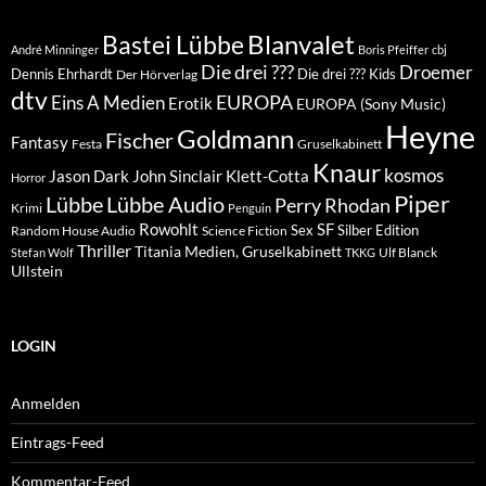
Blanvalet
Bastei Lübbe
André Minninger
Boris Pfeiffer
cbj
Die drei ???
Droemer
Dennis Ehrhardt
Die drei ??? Kids
Der Hörverlag
dtv
EUROPA
Eins A Medien
Erotik
EUROPA (Sony Music)
Heyne
Goldmann
Fischer
Fantasy
Festa
Gruselkabinett
Knaur
kosmos
Klett-Cotta
Jason Dark
John Sinclair
Horror
Piper
Lübbe Audio
Lübbe
Perry Rhodan
Krimi
Penguin
Rowohlt
SF
Sex
Silber Edition
Random House Audio
Science Fiction
Thriller
Titania Medien, Gruselkabinett
Ulf Blanck
Stefan Wolf
TKKG
Ullstein
LOGIN
Anmelden
Eintrags-Feed
Kommentar-Feed