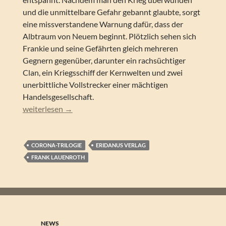
und die unmittelbare Gefahr gebannt glaubte, sorgt
eine missverstandene Warnung dafür, dass der
Albtraum von Neuem beginnt. Plötzlich sehen sich
Frankie und seine Gefährten gleich mehreren
Gegnern gegenüber, darunter ein rachsüchtiger
Clan, ein Kriegsschiff der Kernwelten und zwei
unerbittliche Vollstrecker einer mächtigen
Handelsgesellschaft.
FRANK LAUENROTH – White Fire – Band 2 der Corona Sa
weiterlesen
→
CORONA-TRILOGIE
ERIDANUS VERLAG
FRANK LAUENROTH
NEWS