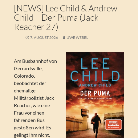
[NEWS] Lee Child & Andrew
Child – Der Puma (Jack
Reacher 27)
7. AUGUST 2026
UWE WEBEL
Am Busbahnhof von
Gerrardsville,
Colorado,
beobachtet der
ehemalige
Militärpolizist Jack
Reacher, wie eine
Frau vor einen
fahrenden Bus
gestoßen wird. Es
gelingt ihm nicht,