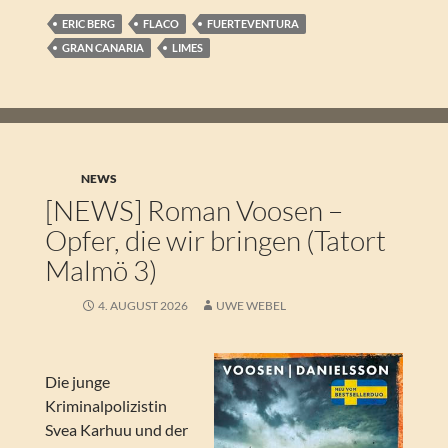
ERIC BERG
FLACO
FUERTEVENTURA
GRAN CANARIA
LIMES
NEWS
[NEWS] Roman Voosen –
Opfer, die wir bringen (Tatort
Malmö 3)
4. AUGUST 2026
UWE WEBEL
Die junge
Kriminalpolizistin
Svea Karhuu und der