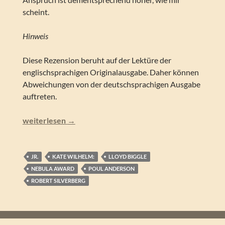
scheint.
Hinweis
Diese Rezension beruht auf der Lektüre der
englischsprachigen Originalausgabe. Daher können
Abweichungen von der deutschsprachigen Ausgabe
auftreten.
Lloyd Biggle, jr. (Hg.) – Gute Nachrichten aus dem Vatika
weiterlesen
→
JR.
KATE WILHELM:
LLOYD BIGGLE
NEBULA AWARD
POUL ANDERSON
ROBERT SILVERBERG