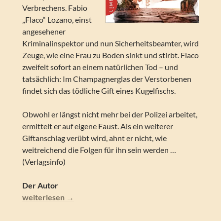
Verbrechens. Fabio
„Flaco“ Lozano, einst
angesehener
Kriminalinspektor und nun Sicherheitsbeamter, wird
Zeuge, wie eine Frau zu Boden sinkt und stirbt. Flaco
zweifelt sofort an einem natürlichen Tod – und
tatsächlich: Im Champagnerglas der Verstorbenen
findet sich das tödliche Gift eines Kugelfischs.
Obwohl er längst nicht mehr bei der Polizei arbeitet,
ermittelt er auf eigene Faust. Als ein weiterer
Giftanschlag verübt wird, ahnt er nicht, wie
weitreichend die Folgen für ihn sein werden …
(Verlagsinfo)
Der Autor
Eric Berg – Rote Sonne. Mord auf Fuerteventura (Flaco 
weiterlesen
→