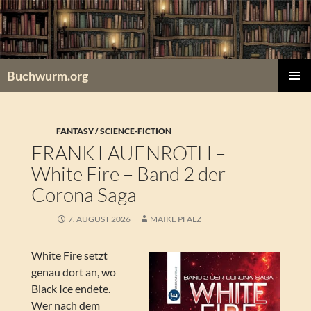
Zum
Inhalt
springen
Buchwurm.org
PRIMÄR
MENÜ
FANTASY / SCIENCE-FICTION
FRANK LAUENROTH –
White Fire – Band 2 der
Corona Saga
7. AUGUST 2026
MAIKE PFALZ
White Fire setzt
genau dort an, wo
Black Ice endete.
Wer nach dem