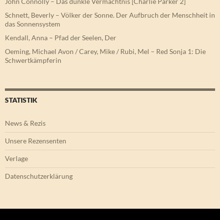
John Connolly – Das dunkle Vermächtnis [Charlie Parker 2]
Schnett, Beverly – Völker der Sonne. Der Aufbruch der Menschheit in
das Sonnensystem
Kendall, Anna – Pfad der Seelen, Der
Oeming, Michael Avon / Carey, Mike / Rubi, Mel – Red Sonja 1: Die
Schwertkämpferin
STATISTIK
News & Rezis
Unsere Rezensenten
Verlage
Datenschutzerklärung