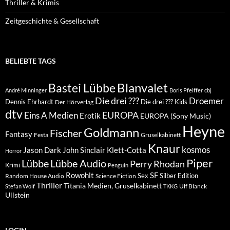
Thriller & Krimis
Zeitgeschichte & Gesellschaft
BELIEBTE TAGS
Blanvalet
Bastei Lübbe
André Minninger
Boris Pfeiffer
cbj
Die drei ???
Droemer
Dennis Ehrhardt
Die drei ??? Kids
Der Hörverlag
dtv
EUROPA
Eins A Medien
Erotik
EUROPA (Sony Music)
Heyne
Goldmann
Fischer
Fantasy
Festa
Gruselkabinett
Knaur
kosmos
Klett-Cotta
Jason Dark
John Sinclair
Horror
Piper
Lübbe Audio
Lübbe
Perry Rhodan
Krimi
Penguin
Rowohlt
SF
Sex
Silber Edition
Random House Audio
Science Fiction
Thriller
Titania Medien, Gruselkabinett
Ulf Blanck
Stefan Wolf
TKKG
Ullstein