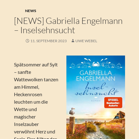
NEWS
[NEWS] Gabriella Engelmann
– Inselsehnsucht
11. SEPTEMBER 2023
UWE WEBEL
Spätsommer auf Sylt
– sanfte
Wattewolken tanzen
am Himmel,
Heckenrosen
leuchten um die
Wette und
magischer
Inselzauber
verwöhnt Herz und
Seele. Der Alltag der