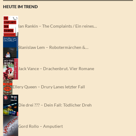
HEUTE IM TREND
Ian Rankin – The Complaints / Ein reines…
Stanislaw Lem – Robotermärchen &…
Jack Vance – Drachenbrut. Vier Romane
Ellery Queen – Drury Lanes letzter Fall
Die drei ??? – Dein Fall: Tödlicher Dreh
Gord Rollo – Amputiert