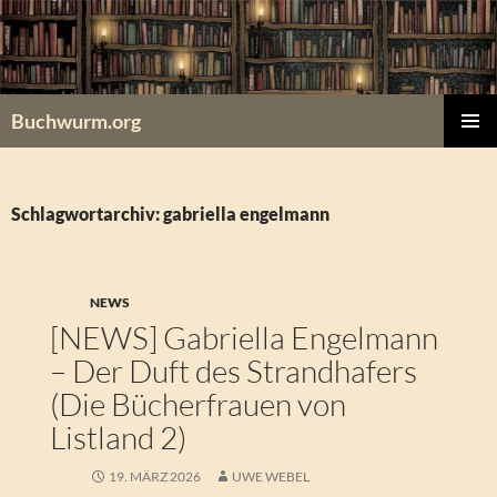
Zum
Inhalt
springen
Buchwurm.org
PRIMÄR
MENÜ
Schlagwortarchiv: gabriella engelmann
NEWS
[NEWS] Gabriella Engelmann
– Der Duft des Strandhafers
(Die Bücherfrauen von
Listland 2)
19. MÄRZ 2026
UWE WEBEL