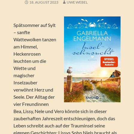
18. AUGUST 2023
UWE WEBEL
Spätsommer auf Sylt
– sanfte
Wattewolken tanzen
am Himmel,
Heckenrosen
leuchten um die
Wette und
magischer
Inselzauber
verwöhnt Herz und
Seele. Der Alltag der
vier Freundinnen
Bea, Lissy, Nele und Vero könnte sich in dieser
zauberhaften Jahreszeit entschleunigen, doch das
Leben schreibt auch auf der Trauminsel seine
eigenen Geschichten: Lissys Sohn Niels braucht als