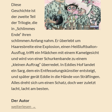
Diese
Geschichte ist
der zweite Teil
der Trilogie, die
in „Schlimmes
Ende“ ihren
schlimmen Anfang nahm. Er überlebt um
Haaresbreite eine Explosion, einen Heißluftballon-
Ausflug, trifft ein Mädchen mit einem Kamelgesicht
und wird von einer Schurkenbande zu einem
„kleinen Auftrag“ überredet. In Eddies Hof landet
ein Sarg, dem ein Entfesselungskünstler entsteigt,
und später gerät Eddie in die Hände von Sträflingen.
Alles dreht sich um einen Schatz, doch wer zuletzt
lacht, lacht am besten.
Der Autor
Philip Ardagh – Furcht erregende Darbietungen. Eddie Dic
weiterlesen
→