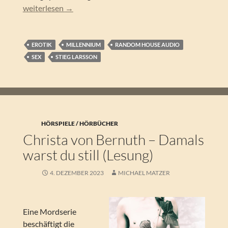
Stieg Larsson – Verblendung. Das Hörspiel
weiterlesen
→
EROTIK
MILLENNIUM
RANDOM HOUSE AUDIO
SEX
STIEG LARSSON
HÖRSPIELE / HÖRBÜCHER
Christa von Bernuth – Damals
warst du still (Lesung)
4. DEZEMBER 2023
MICHAEL MATZER
Eine Mordserie
beschäftigt die