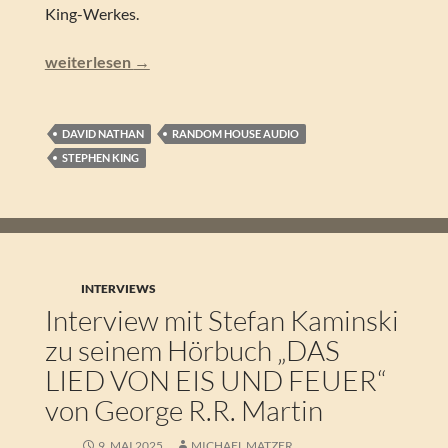
King-Werkes.
Stephen King – Kein Zurück (Lesung)
weiterlesen
→
DAVID NATHAN
RANDOM HOUSE AUDIO
STEPHEN KING
INTERVIEWS
Interview mit Stefan Kaminski
zu seinem Hörbuch „DAS
LIED VON EIS UND FEUER“
von George R.R. Martin
9. MAI 2025
MICHAEL MATZER