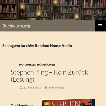
Zum
Inhalt
springen
Buchwurm.org
PRIMÄR
MENÜ
Schlagwortarchiv: Random House Audio
HÖRSPIELE / HÖRBÜCHER
Stephen King – Kein Zurück
(Lesung)
25. JUNI 2025
UWE WEBEL
Die Handlung: