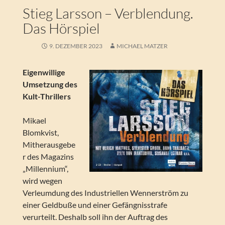
Stieg Larsson – Verblendung.
Das Hörspiel
9. DEZEMBER 2023
MICHAEL MATZER
Eigenwillige
Umsetzung des
Kult-Thrillers
Mikael
Blomkvist,
Mitherausgebe
r des Magazins
„Millennium“,
wird wegen
Verleumdung des Industriellen Wennerström zu
einer Geldbuße und einer Gefängnisstrafe
verurteilt. Deshalb soll ihn der Auftrag des