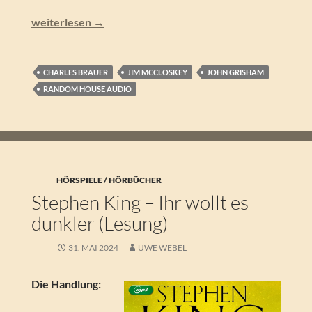
John Grisham & Jim McCloskey – Unschuldig. True Crime
weiterlesen
→
CHARLES BRAUER
JIM MCCLOSKEY
JOHN GRISHAM
RANDOM HOUSE AUDIO
HÖRSPIELE / HÖRBÜCHER
Stephen King – Ihr wollt es
dunkler (Lesung)
31. MAI 2024
UWE WEBEL
Die Handlung: