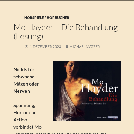
HÖRSPIELE / HÖRBÜCHER
Mo Hayder – Die Behandlung
(Lesung)
4. DEZEMBER 2023
MICHAEL MATZER
Nichts für
schwache
Mägen oder
Nerven
Spannung,
Horror und
Action
verbindet Mo
Hayder in ihrem zweiten Thriller, der quasi die