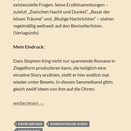
existenzielle Fragen. Seine Erzählsammlungen –
zuletzt „Zwischen Nacht und Dunkel“, „Basar der
bösen Träume“ und „Blutige Nachrichten“ – stehen
regelmäßig weltweit auf den Bestsellerlisten.
(Verlagsinfo)
Mein Eindruck:
Dass Stephen King nicht nur spannende Romane in
Ziegelform produzieren kann, die lediglich eine
einzelne Story erzählen, stellt er hier endlich mal
wieder unter Beweis. In diesem Sammelband gibts
gleich zwölf Ideen von ihm auf die Ohren.
Stephen King – Ihr wollt es dunkler (Lesung)
weiterlesen
→
DAVID NATHAN
RANDOM HOUSE AUDIO
STEPHEN KING