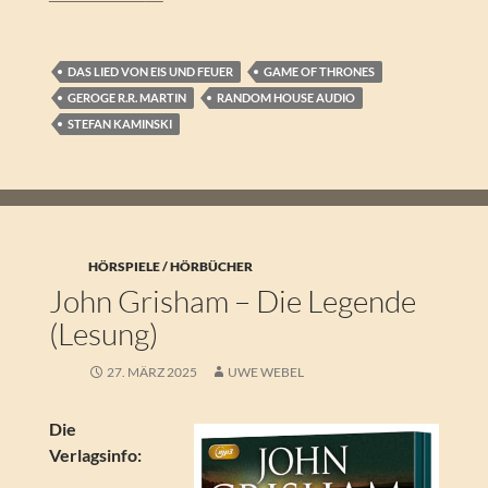
DAS LIED VON EIS UND FEUER
GAME OF THRONES
GEROGE R.R. MARTIN
RANDOM HOUSE AUDIO
STEFAN KAMINSKI
HÖRSPIELE / HÖRBÜCHER
John Grisham – Die Legende
(Lesung)
27. MÄRZ 2025
UWE WEBEL
Die
Verlagsinfo: