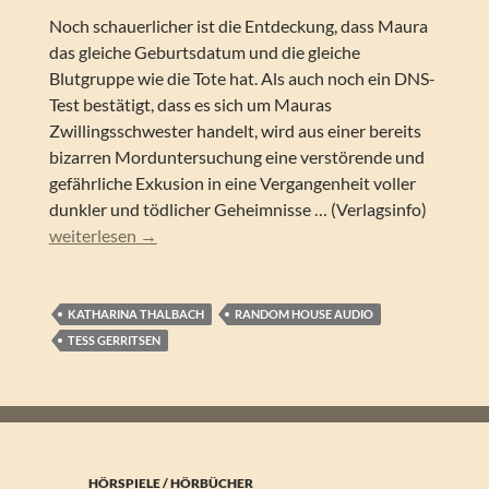
Noch schauerlicher ist die Entdeckung, dass Maura
das gleiche Geburtsdatum und die gleiche
Blutgruppe wie die Tote hat. Als auch noch ein DNS-
Test bestätigt, dass es sich um Mauras
Zwillingsschwester handelt, wird aus einer bereits
bizarren Morduntersuchung eine verstörende und
gefährliche Exkusion in eine Vergangenheit voller
dunkler und tödlicher Geheimnisse … (Verlagsinfo)
Tess Gerritsen – Schwesternmord (Lesung)
weiterlesen
→
KATHARINA THALBACH
RANDOM HOUSE AUDIO
TESS GERRITSEN
HÖRSPIELE / HÖRBÜCHER