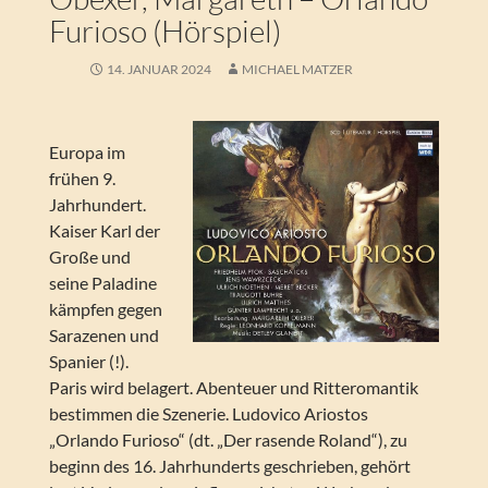
Furioso (Hörspiel)
14. JANUAR 2024
MICHAEL MATZER
Europa im
frühen 9.
Jahrhundert.
Kaiser Karl der
Große und
seine Paladine
kämpfen gegen
Sarazenen und
Spanier (!).
Paris wird belagert. Abenteuer und Ritteromantik
bestimmen die Szenerie. Ludovico Ariostos
„Orlando Furioso“ (dt. „Der rasende Roland“), zu
beginn des 16. Jahrhunderts geschrieben, gehört