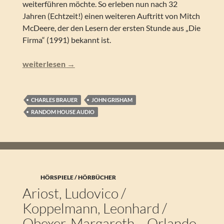
weiterführen möchte. So erleben nun nach 32
Jahren (Echtzeit!) einen weiteren Auftritt von Mitch
McDeere, der den Lesern der ersten Stunde aus „Die
Firma“ (1991) bekannt ist.
John Grisham – Die Entführung (Lesung)
weiterlesen
→
CHARLES BRAUER
JOHN GRISHAM
RANDOM HOUSE AUDIO
HÖRSPIELE / HÖRBÜCHER
Ariost, Ludovico /
Koppelmann, Leonhard /
Obexer, Margareth – Orlando