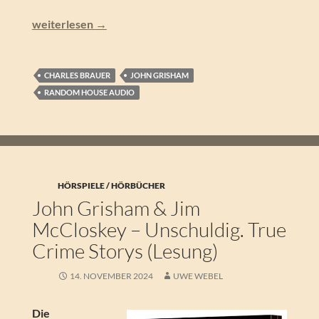
John Grisham – Die Legende (Lesung)
weiterlesen
→
CHARLES BRAUER
JOHN GRISHAM
RANDOM HOUSE AUDIO
HÖRSPIELE / HÖRBÜCHER
John Grisham & Jim
McCloskey – Unschuldig. True
Crime Storys (Lesung)
14. NOVEMBER 2024
UWE WEBEL
Die