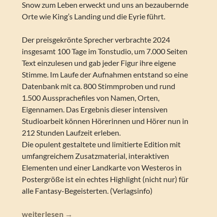
Snow zum Leben erweckt und uns an bezaubernde
Orte wie King’s Landing und die Eyrie führt.
Der preisgekrönte Sprecher verbrachte 2024
insgesamt 100 Tage im Tonstudio, um 7.000 Seiten
Text einzulesen und gab jeder Figur ihre eigene
Stimme. Im Laufe der Aufnahmen entstand so eine
Datenbank mit ca. 800 Stimmproben und rund
1.500 Aussprachefiles von Namen, Orten,
Eigennamen. Das Ergebnis dieser intensiven
Studioarbeit können Hörerinnen und Hörer nun in
212 Stunden Laufzeit erleben.
Die opulent gestaltete und limitierte Edition mit
umfangreichem Zusatzmaterial, interaktiven
Elementen und einer Landkarte von Westeros in
Postergröße ist ein echtes Highlight (nicht nur) für
alle Fantasy-Begeisterten. (Verlagsinfo)
Interview mit Stefan Kaminski zu seinem Hörbuch „DAS
weiterlesen
→