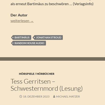
als erneut Bartimäus zu beschwören … (Verlagsinfo)
Der Autor
Jonathan Stroud – Bartimäus – Das Auge des Golem (Lesu
weiterlesen
→
BARTIMÄUS
JONATHAN STROUD
RANDOM HOUSE AUDIO
HÖRSPIELE / HÖRBÜCHER
Tess Gerritsen –
Schwesternmord (Lesung)
18. DEZEMBER 2023
MICHAEL MATZER