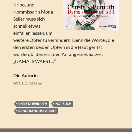
Kripo, und
Kommissarin Mona
Seiler muss sich
schnell etwas
einfallen lassen, um
weitere Opfer zu verhindern. Denn die Wörter, die
den ersten beiden Opfern in die Haut geritzt
wurden, bilden erst den Anfang eines Satzes:
„DAMALS WARST…“
Die Autorin
Christa von Bernuth – Damals warst du still (Lesung)
weiterlesen
→
CHRISTA BERNUTH
HÖRBUCH
RANDOM HOUSE AUDIO