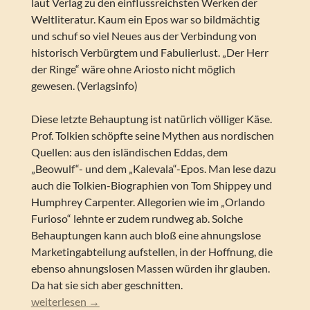
laut Verlag zu den einflussreichsten Werken der
Weltliteratur. Kaum ein Epos war so bildmächtig
und schuf so viel Neues aus der Verbindung von
historisch Verbürgtem und Fabulierlust. „Der Herr
der Ringe“ wäre ohne Ariosto nicht möglich
gewesen. (Verlagsinfo)
Diese letzte Behauptung ist natürlich völliger Käse.
Prof. Tolkien schöpfte seine Mythen aus nordischen
Quellen: aus den isländischen Eddas, dem
„Beowulf“- und dem „Kalevala“-Epos. Man lese dazu
auch die Tolkien-Biographien von Tom Shippey und
Humphrey Carpenter. Allegorien wie im „Orlando
Furioso“ lehnte er zudem rundweg ab. Solche
Behauptungen kann auch bloß eine ahnungslose
Marketingabteilung aufstellen, in der Hoffnung, die
ebenso ahnungslosen Massen würden ihr glauben.
Da hat sie sich aber geschnitten.
Ariost, Ludovico / Koppelmann, Leonhard / Obexer, Margar
weiterlesen
→