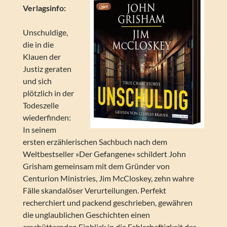
Verlagsinfo:
Unschuldige,
die in die
Klauen der
Justiz geraten
und sich
plötzlich in der
Todeszelle
wiederfinden:
In seinem
ersten erzählerischen Sachbuch nach dem
Weltbestseller »Der Gefangene« schildert John
Grisham gemeinsam mit dem Gründer von
Centurion Ministries, Jim McCloskey, zehn wahre
Fälle skandalöser Verurteilungen. Perfekt
recherchiert und packend geschrieben, gewähren
die unglaublichen Geschichten einen
erschütternden Einblick in die Fehlerhaftigkeit des