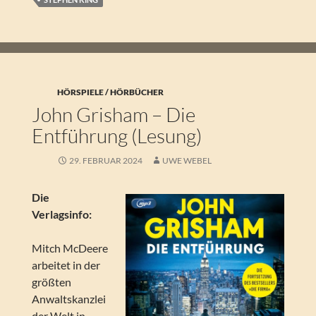
HÖRSPIELE / HÖRBÜCHER
John Grisham – Die
Entführung (Lesung)
29. FEBRUAR 2024
UWE WEBEL
Die
Verlagsinfo:
Mitch McDeere
arbeitet in der
größten
Anwaltskanzlei
der Welt in