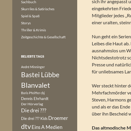
sich ihr angepasst
Sachbuch
eingekehrten Friede
Skurriles & Satirisches
Mitglieder jedes „R
Spiel & Spaß
einer uralten, stei
Storys
Thriller & Krimis
Nun geht ein Serien
Zeitgeschichte & Gesellschaft
Leibes die Haut ab.
ausnahmslos um Wer
BELIEBTE TAGS
Nichtsdestotrotz s
Presse und natürlic
André Minninger
für unliebsames La
Bastei Lübbe
Blanvalet
Wer steckt hinter d
Mehrfachmörder ver
Boris Pfeiffer
cbj
Dennis Ehrhardt
Steven, Harmons ge
Der Hörverlag
und als er das Ende
Die drei ???
über ihn Bescheid w
Droemer
Die drei ??? Kids
dtv
Eins A Medien
Das altmodische 