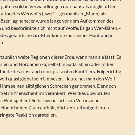
, galten solche Verwandlungen durchaus als möglich. Der
etation des Werwolfs („wer“ = germanisch „Mann) als
ösen lag nahe; er wurde lange vor dem Aufkommen des
 und beschränkte sich nicht auf Wölfe. Es gab Wer-Bären, -
des gefährliche Großtier konnte aus seiner Haut und in
en.
taunlich weite Regionen dieser Erde, wenn man sie lässt. Es
 Asien und Nordamerika; selbst in Südarabien oder Indien
ände des einst auch dort präsenten Raubtiers. Folgerichtig
wolf quasi global sein Unwesen. Heute hat man den Wolf
d ihm seinen alltäglichen Schrecken genommen. Dennoch
t tief im Menschenhirn verankert: Wer dies überprüfen
m Wolfsgeheul. Selbst wenn sich sein Verursacher
 einem hohen Zaun aufhält, dürften steil aufgerichtete
ingste Reaktion darstellen.