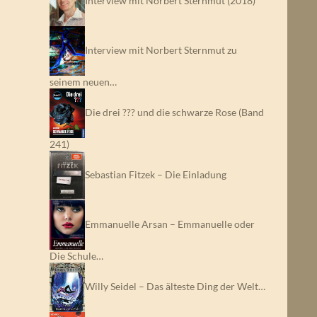
Interview mit Norbert Sternmut (2018)
Interview mit Norbert Sternmut zu
seinem neuen…
Die drei ??? und die schwarze Rose (Band
241)
Sebastian Fitzek – Die Einladung
Emmanuelle Arsan – Emmanuelle oder
Die Schule…
Willy Seidel – Das älteste Ding der Welt…