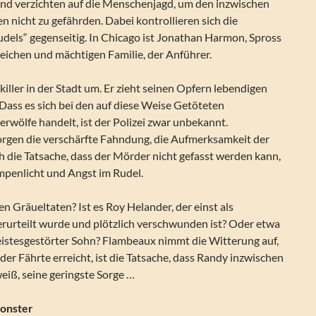
 und verzichten auf die Menschenjagd, um den inzwischen
n nicht zu gefährden. Dabei kontrollieren sich die
udels“ gegenseitig. In Chicago ist Jonathan Harmon, Spross
nreichen und mächtigen Familie, der Anführer.
killer in der Stadt um. Er zieht seinen Opfern lebendigen
 Dass es sich bei den auf diese Weise Getöteten
wölfe handelt, ist der Polizei zwar unbekannt.
orgen die verschärfte Fahndung, die Aufmerksamkeit der
h die Tatsache, dass der Mörder nicht gefasst werden kann,
mpenlicht und Angst im Rudel.
en Gräueltaten? Ist es Roy Helander, der einst als
urteilt wurde und plötzlich verschwunden ist? Oder etwa
istesgestörter Sohn? Flambeaux nimmt die Witterung auf,
 der Fährte erreicht, ist die Tatsache, dass Randy inzwischen
eiß, seine geringste Sorge …
Monster