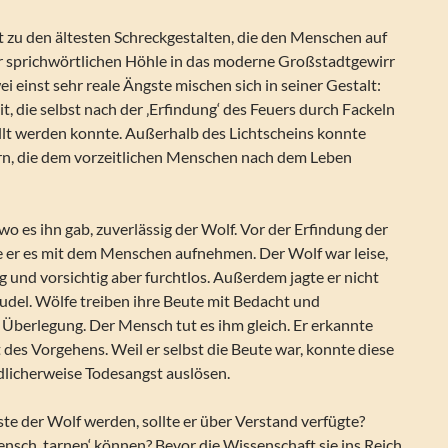
 zu den ältesten Schreckgestalten, die den Menschen auf
 sprichwörtlichen Höhle in das moderne Großstadtgewirr
ei einst sehr reale Ängste mischen sich in seiner Gestalt:
it, die selbst nach der ‚Erfindung‘ des Feuers durch Fackeln
ellt werden konnte. Außerhalb des Lichtscheins konnte
ern, die dem vorzeitlichen Menschen nach dem Leben
wo es ihn gab, zuverlässig der Wolf. Vor der Erfindung der
 er es mit dem Menschen aufnehmen. Der Wolf war leise,
ig und vorsichtig aber furchtlos. Außerdem jagte er nicht
Rudel. Wölfe treiben ihre Beute mit Bedacht und
 Überlegung. Der Mensch tut es ihm gleich. Er erkannte
t des Vorgehens. Weil er selbst die Beute war, konnte diese
dlicherweise Todesangst auslösen.
te der Wolf werden, sollte er über Verstand verfügte?
ensch ‚tarnen‘ können? Bevor die Wissenschaft sie ins Reich