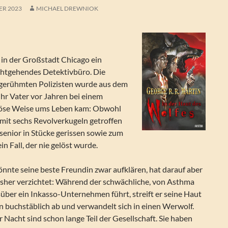
ER 2023
MICHAEL DREWNIOK
 in der Großstadt Chicago ein
chtgehendes Detektivbüro. Die
 gerühmten Polizisten wurde aus dem
 ihr Vater vor Jahren bei einem
riöse Weise ums Leben kam: Obwohl
 mit sechs Revolverkugeln getroffen
senior in Stücke gerissen sowie zum
ein Fall, der nie gelöst wurde.
nnte seine beste Freundin zwar aufklären, hat darauf aber
sher verzichtet: Während der schwächliche, von Asthma
über ein Inkasso-Unternehmen führt, streift er seine Haut
 buchstäblich ab und verwandelt sich in einen Werwolf.
 Nacht sind schon lange Teil der Gesellschaft. Sie haben