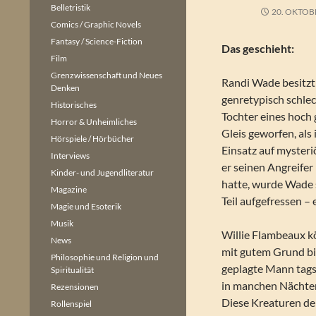
Belletristik
20. OKTOB
Comics / Graphic Novels
Fantasy / Science-Fiction
Das geschieht:
Film
Grenzwissenschaft und Neues
Randi Wade besitzt
Denken
genretypisch schle
Historisches
Tochter eines hoch
Horror & Unheimliches
Gleis geworfen, als
Hörspiele / Hörbücher
Einsatz auf myste
Interviews
er seinen Angreifer
Kinder- und Jugendliteratur
hatte, wurde Wade 
Magazine
Teil aufgefressen – 
Magie und Esoterik
Musik
Willie Flambeaux kö
News
mit gutem Grund bi
Philosophie und Religion und
geplagte Mann tags
Spiritualität
in manchen Nächten
Rezensionen
Diese Kreaturen der
Rollenspiel