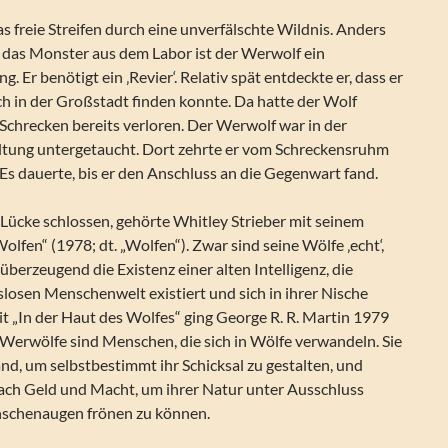
 freie Streifen durch eine unverfälschte Wildnis. Anders
r das Monster aus dem Labor ist der Werwolf ein
ng. Er benötigt ein ‚Revier‘. Relativ spät entdeckte er, dass er
ch in der Großstadt finden konnte. Da hatte der Wolf
Schrecken bereits verloren. Der Werwolf war in der
tung untergetaucht. Dort zehrte er vom Schreckensruhm
Es dauerte, bis er den Anschluss an die Gegenwart fand.
 Lücke schlossen, gehörte Whitley Strieber mit seinem
fen“ (1978; dt. „Wolfen“). Zwar sind seine Wölfe ‚echt‘,
überzeugend die Existenz einer alten Intelligenz, die
slosen Menschenwelt existiert und sich in ihrer Nische
t „In der Haut des Wolfes“ ging George R. R. Martin 1979
: Werwölfe sind Menschen, die sich in Wölfe verwandeln. Sie
nd, um selbstbestimmt ihr Schicksal zu gestalten, und
nach Geld und Macht, um ihrer Natur unter Ausschluss
nschenaugen frönen zu können.