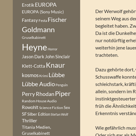
EUROPA
Erotik
Der Werwolf gehört
EUROPA (Sony Music)
seinem Weg aus der
Fischer
Fantasy
Festa
begleitet haben. Zw
Goldmann
Da ist die Dunkelhe
Gruselkabinett
nur notdürftig erh
Heyne
weiterhin jene lau
Horror
trachteten.
Jason Dark
John Sinclair
Knaur
Klett-Cotta
Dazu gehörte dort, 
Lübbe
kosmos
Krimi
Schusswaffe konnte
Lübbe Audio
schleichstark, kräft
Penguin
allein, sondern im 
Piper
Perry Rhodan
instinktgesteuerter
Random House Audio
früh die Ähnlichkei
Rowohlt
Sex
Science Fiction
Erkenntnis verstän
SF
Silber Edition
Stefan Wolf
Thriller
Titania Medien,
Wie gefährlich muss
Gruselkabinett
Oder sich gar als M