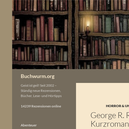
Zum
Inhalt
springen
Buchwurm.org
Geist ist geil! Seit 2002 –
Ständig neue Rezensionen,
Bücher, Lese- und Hörtipps
HORROR & U
14239 Rezensionen online
George R. R
Kurzroma
Abenteuer