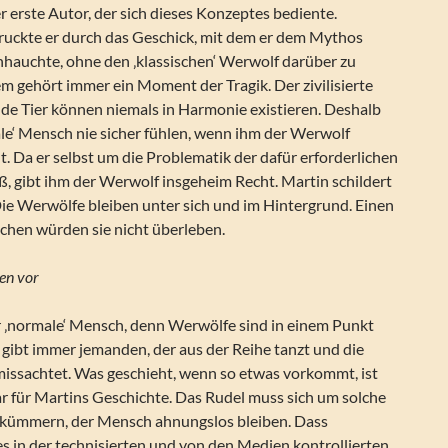
r erste Autor, der sich dieses Konzeptes bediente.
ruckte er durch das Geschick, mit dem er dem Mythos
hauchte, ohne den ‚klassischen‘ Werwolf darüber zu
em gehört immer ein Moment der Tragik. Der zivilisierte
de Tier können niemals in Harmonie existieren. Deshalb
ale‘ Mensch nie sicher fühlen, wenn ihm der Werwolf
. Da er selbst um die Problematik der dafür erforderlichen
ß, gibt ihm der Werwolf insgeheim Recht. Martin schildert
e Werwölfe bleiben unter sich und im Hintergrund. Einen
chen würden sie nicht überleben.
en vor
er ‚normale‘ Mensch, denn Werwölfe sind in einem Punkt
 gibt immer jemanden, der aus der Reihe tanzt und die
missachtet. Was geschieht, wenn so etwas vorkommt, ist
 für Martins Geschichte. Das Rudel muss sich um solche
 kümmern, der Mensch ahnungslos bleiben. Dass
ies in der technisierten und von den Medien kontrollierten