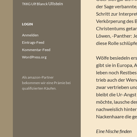
Ullstein
Ulf Blanck
TKKG
der Sage verbannte
Schritt zur Interpr
Verkörperung des B
LOGIN
Christentums getan
Anmelden
Löwen, -Panther: Je
Eintrags-Feed
diese Rolle schlüpf
Kommentar-Feed
WordPress.org
Wölfe besiedeln ers
gibt sie in Europa,
leben noch Restbest
Als amazon-Partner
trieb auch der Wer
bekommen wir eine Prämie bei
zwar vertrieben un
qualifizierten Käufen.
bleibt die Ur-Angs
möchte, lausche de
nachweislich hinter
Nackenhaare die ger
Eine Nische finden