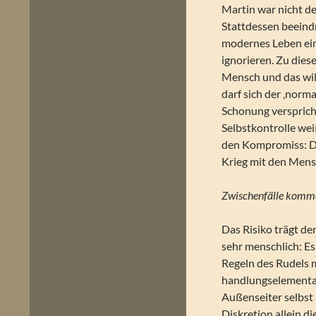
Martin war nicht de
Stattdessen beeind
modernes Leben ein
ignorieren. Zu dies
Mensch und das wil
darf sich der ‚norm
Schonung verspricht
Selbstkontrolle wei
den Kompromiss: Di
Krieg mit den Mens
Zwischenfälle komm
Das Risiko trägt d
sehr menschlich: Es
Regeln des Rudels 
handlungselementar
Außenseiter selbst
Diskretion allein d