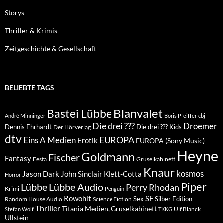
Storys
Thriller & Krimis
Zeitgeschichte & Gesellschaft
BELIEBTE TAGS
Blanvalet
Bastei Lübbe
André Minninger
Boris Pfeiffer
cbj
Die drei ???
Droemer
Dennis Ehrhardt
Die drei ??? Kids
Der Hörverlag
dtv
EUROPA
Eins A Medien
Erotik
EUROPA (Sony Music)
Heyne
Goldmann
Fischer
Fantasy
Festa
Gruselkabinett
Knaur
kosmos
Klett-Cotta
Jason Dark
John Sinclair
Horror
Piper
Lübbe Audio
Lübbe
Perry Rhodan
Krimi
Penguin
Rowohlt
SF
Sex
Silber Edition
Random House Audio
Science Fiction
Thriller
Titania Medien, Gruselkabinett
Ulf Blanck
Stefan Wolf
TKKG
Ullstein