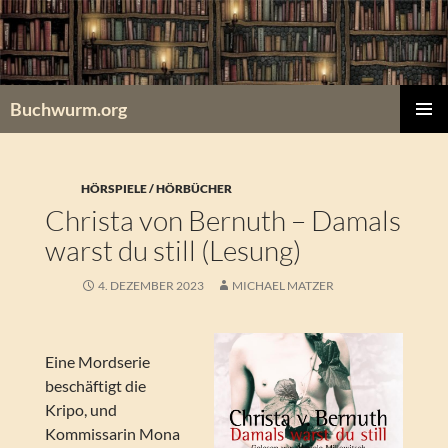
Zum
Inhalt
springen
Buchwurm.org
PRIMÄR
MENÜ
HÖRSPIELE / HÖRBÜCHER
Christa von Bernuth – Damals
warst du still (Lesung)
4. DEZEMBER 2023
MICHAEL MATZER
Eine Mordserie
beschäftigt die
Kripo, und
Kommissarin Mona