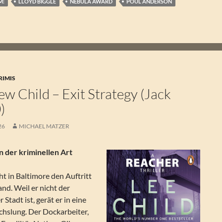
M:
LLOYD BIGGLE
NEBULA AWARD
POUL ANDERSON
RIMIS
w Child – Exit Strategy (Jack
)
26
MICHAEL MATZER
n der kriminellen Art
t in Baltimore den Auftritt
nd. Weil er nicht der
r Stadt ist, gerät er in eine
chslung. Der Dockarbeiter,