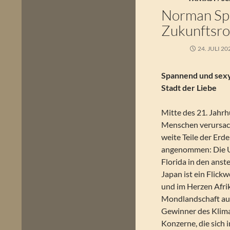
Norman Spi
Zukunftsr
24. JULI 20
Spannend und sexy
Stadt der Liebe
Mitte des 21. Jahrh
Menschen verursac
weite Teile der Er
angenommen: Die U
Florida in den ans
Japan ist ein Flickw
und im Herzen Afrik
Mondlandschaft aus
Gewinner des Klima
Konzerne, die sich 