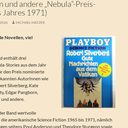
n und andere „Nebula“-Preis-
s Jahres 1971)
 2026
MICHAEL MATZER
e Novellen, viel
 enthält drei
la-Stories aus dem Jahr
ür den Preis nominierte
ekannten AutorInnen wie
ert Silverberg, Kate
rty, Edgar Pangborn,
 und andere.
der Band wertvolle
die amerikanische Science Fiction 1965 bis 1971, nämlich
ngen seitens Poul Anderson und Theodore Sturgeon sowie