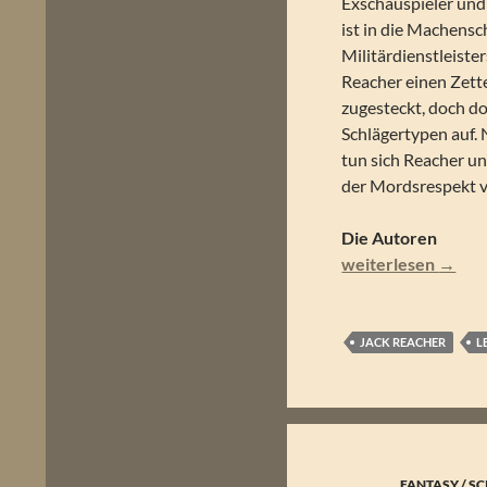
Exschauspieler und
ist in die Machensc
Militärdienstleiste
Reacher einen Zett
zugesteckt, doch do
Schlägertypen auf. 
tun sich Reacher un
der Mordsrespekt v
Die Autoren
Lee & Andrew Child
weiterlesen
→
JACK REACHER
L
FANTASY / SC