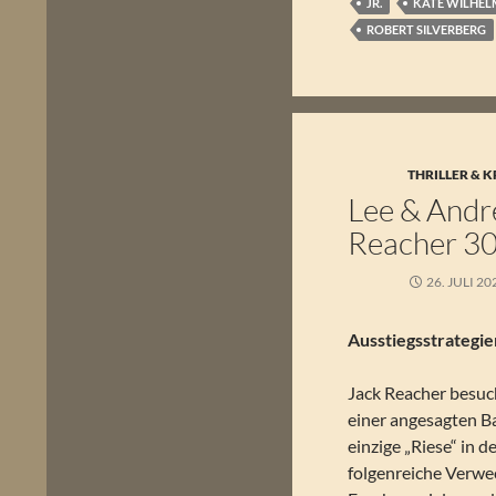
JR.
KATE WILHEL
ROBERT SILVERBERG
THRILLER & K
Lee & Andre
Reacher 30
26. JULI 20
Ausstiegsstrategie
Jack Reacher besuch
einer angesagten Ba
einzige „Riese“ in de
folgenreiche Verwe