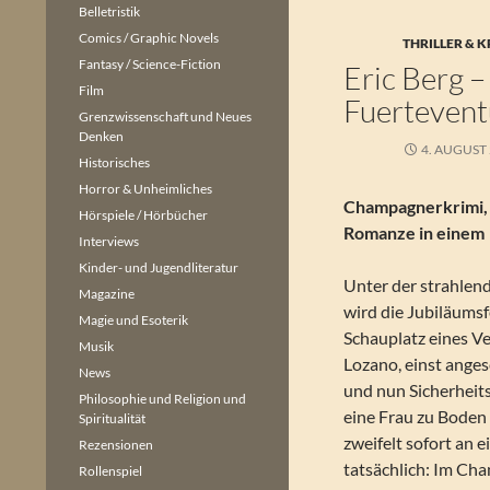
Belletristik
Comics / Graphic Novels
THRILLER & K
Fantasy / Science-Fiction
Eric Berg 
Film
Fuertevent
Grenzwissenschaft und Neues
Denken
4. AUGUST
Historisches
Horror & Unheimliches
Champagnerkrimi, A
Hörspiele / Hörbücher
Romanze in einem
Interviews
Kinder- und Jugendliteratur
Unter der strahlen
Magazine
wird die Jubiläumsf
Magie und Esoterik
Schauplatz eines Ve
Musik
Lozano, einst ange
News
und nun Sicherheit
Philosophie und Religion und
eine Frau zu Boden 
Spiritualität
zweifelt sofort an 
Rezensionen
tatsächlich: Im Ch
Rollenspiel