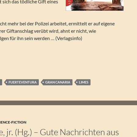
 sich das tödliche Gift eines
ht mehr bei der Polizei arbeitet, ermittelt er auf eigene
rer Giftanschlag verübt wird, ahnt er nicht, wie
lgen für ihn sein werden … (Verlagsinfo)
onne. Mord auf Fuerteventura (Flaco Lonzano 02)
O
FUERTEVENTURA
GRAN CANARIA
LIMES
IENCE-FICTION
e, jr. (Hg.) – Gute Nachrichten aus