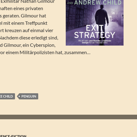
 Exmilitär Nathan Gilmour
haften eines privaten
rs geraten. Gilmour hat
el mit einem Treffpunkt
rt kreuzen auf einmal vier
Nachdem diese erledigt sind,
d Gilmour, ein Cyberspion,
or einem Militärpolizisten hat, zusammen…
 – Exit Strategy (Jack Reacher 30)
EE CHILD
PENGUIN
IENCE-FICTION