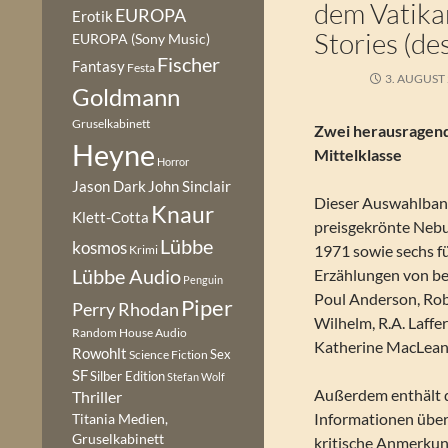
dem Vatika
EUROPA
Erotik
Stories (de
EUROPA (Sony Music)
Fischer
Fantasy
Festa
3. AUGUST
Goldmann
Gruselkabinett
Zwei herausragend
Heyne
Mittelklasse
Horror
Jason Dark
John Sinclair
Dieser Auswahlband
Knaur
Klett-Cotta
preisgekrönte Nebu
Lübbe
kosmos
1971 sowie sechs f
Krimi
Lübbe Audio
Erzählungen von b
Penguin
Poul Anderson, Rob
Piper
Perry Rhodan
Wilhelm, R.A. Laffe
Random House Audio
Katherine MacLean
Rowohlt
Sex
Science Fiction
SF
Silber Edition
Stefan Wolf
Außerdem enthält 
Thriller
Informationen über 
Titania Medien,
Gruselkabinett
kritische Anmerku