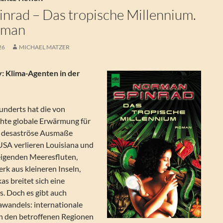
nrad – Das tropische Millennium.
oman
26
MICHAEL MATZER
: Klima-Agenten in der
underts hat die von
hte globale Erwärmung für
de desaströse Ausmaße
SA verlieren Louisiana und
teigenden Meeresfluten,
erk aus kleineren Inseln,
as breitet sich eine
. Doch es gibt auch
wandels: internationale
in den betroffenen Regionen