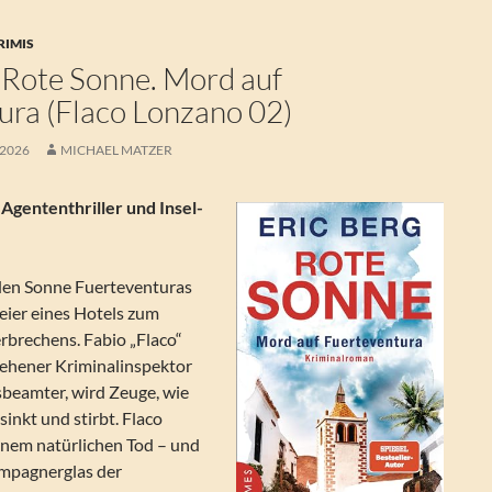
RIMIS
– Rote Sonne. Mord auf
ura (Flaco Lonzano 02)
 2026
MICHAEL MATZER
gententhriller und Insel-
den Sonne Fuerteventuras
eier eines Hotels zum
rbrechens. Fabio „Flaco“
sehener Kriminalinspektor
sbeamter, wird Zeuge, wie
sinkt und stirbt. Flaco
einem natürlichen Tod – und
ampagnerglas der