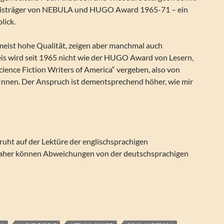
Preisträger von NEBULA und HUGO Award 1965-71 – ein
lick.
 meist hohe Qualität, zeigen aber manchmal auch
is wird seit 1965 nicht wie der HUGO Award von Lesern,
ience Fiction Writers of America“ vergeben, also von
Innen. Der Anspruch ist dementsprechend höher, wie mir
ruht auf der Lektüre der englischsprachigen
Daher können Abweichungen von der deutschsprachigen
Hg.) – Gute Nachrichten aus dem Vatikan und andere „Nebula“-Pre