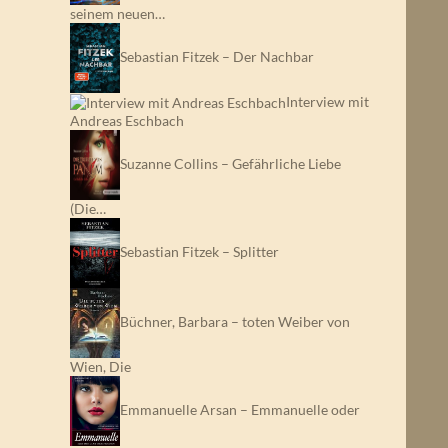
seinem neuen…
Sebastian Fitzek – Der Nachbar
Interview mit
Andreas Eschbach
Suzanne Collins – Gefährliche Liebe
(Die…
Sebastian Fitzek – Splitter
Büchner, Barbara – toten Weiber von
Wien, Die
is-Stories (des Jahres 1971)
Emmanuelle Arsan – Emmanuelle oder