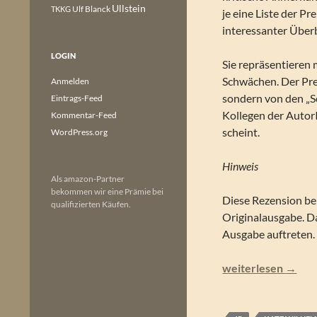
Ullstein
Ulf Blanck
TKKG
je eine Liste der 
interessanter Überb
LOGIN
Sie repräsentieren
Schwächen. Der Pre
Anmelden
sondern von den „Sc
Eintrags-Feed
Kollegen der Autor
Kommentar-Feed
scheint.
WordPress.org
Hinweis
Als amazon-Partner
bekommen wir eine Prämie bei
Diese Rezension be
qualifizierten Käufen.
Originalausgabe. 
Ausgabe auftreten.
Lloyd Biggle, jr. (
weiterlesen
→