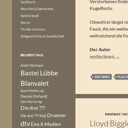
Verstorbenen findet
Sachbuch
Kugelfischs.
Skurriles & Satirisches
Spiel & Spaß
Obwohl er längst nic
Storys
Faust. Als ein weite
Thriller & Krimis
weitreichend die Fo
Zeitgeschichte & Gesellschaft
Der Autor
BELIEBTE TAGS
Eric Berg – Rote S
weiterlesen
→
André Minninger
Bastei Lübbe
ERIC BERG
FLAC
Blanvalet
Boris Pfeiffer
cbj
Dennis Ehrhardt
Der Hörverlag
Die drei ???
FANTASY / SC
Droemer
Die drei ??? Kids
Lloyd Biggl
dtv
Eins A Medien