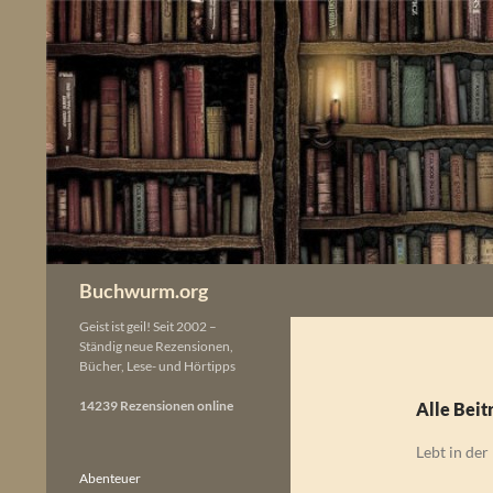
Zum
Inhalt
springen
Buchwurm.org
Geist ist geil! Seit 2002 –
Ständig neue Rezensionen,
Bücher, Lese- und Hörtipps
14239 Rezensionen online
Alle Beit
Lebt in der
Abenteuer