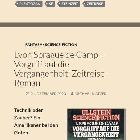
PLEISTOZÄN
SF
STEINZEIT
ZEITREISE
FANTASY / SCIENCE-FICTION
Lyon Sprague de Camp –
Vorgriff auf die
Vergangenheit. Zeitreise-
Roman
21. DEZEMBER 2023
MICHAEL MATZER
Technik oder
Zauber? Ein
Amerikaner bei den
Goten