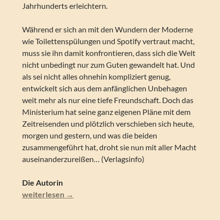
Jahrhunderts erleichtern.
Während er sich an mit den Wundern der Moderne
wie Toilettenspülungen und Spotify vertraut macht,
muss sie ihn damit konfrontieren, dass sich die Welt
nicht unbedingt nur zum Guten gewandelt hat. Und
als sei nicht alles ohnehin kompliziert genug,
entwickelt sich aus dem anfänglichen Unbehagen
weit mehr als nur eine tiefe Freundschaft. Doch das
Ministerium hat seine ganz eigenen Pläne mit dem
Zeitreisenden und plötzlich verschieben sich heute,
morgen und gestern, und was die beiden
zusammengeführt hat, droht sie nun mit aller Macht
auseinanderzureißen… (Verlagsinfo)
Die Autorin
Kaliane Bradley – Das Ministerium der Zeit. Zeitreise-R
weiterlesen
→