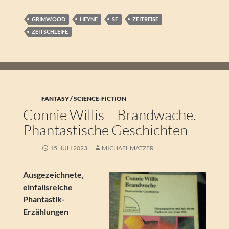
GRIMWOOD
HEYNE
SF
ZEITREISE
ZEITSCHLEIFE
FANTASY / SCIENCE-FICTION
Connie Willis – Brandwache.
Phantastische Geschichten
15. JULI 2023
MICHAEL MATZER
Ausgezeichnete,
einfallsreiche
Phantastik-
Erzählungen