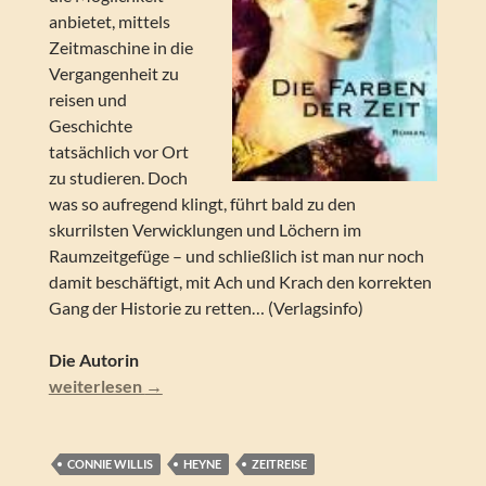
anbietet, mittels
Zeitmaschine in die
Vergangenheit zu
reisen und
Geschichte
tatsächlich vor Ort
zu studieren. Doch
was so aufregend klingt, führt bald zu den
skurrilsten Verwicklungen und Löchern im
Raumzeitgefüge – und schließlich ist man nur noch
damit beschäftigt, mit Ach und Krach den korrekten
Gang der Historie zu retten… (Verlagsinfo)
Die Autorin
Connie Willis – Die Farben der Zeit. Zeitreise-Roman
weiterlesen
→
CONNIE WILLIS
HEYNE
ZEITREISE