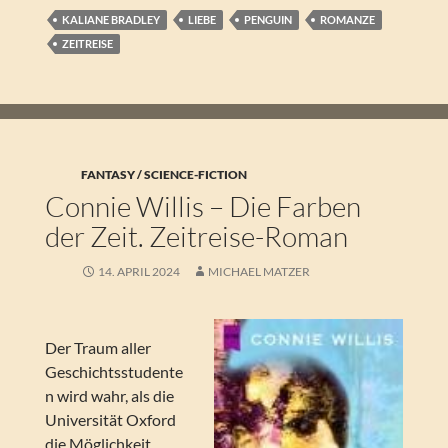
KALIANE BRADLEY
LIEBE
PENGUIN
ROMANZE
ZEITREISE
FANTASY / SCIENCE-FICTION
Connie Willis – Die Farben
der Zeit. Zeitreise-Roman
14. APRIL 2024
MICHAEL MATZER
Der Traum aller
Geschichtsstudente
n wird wahr, als die
Universität Oxford
die Möglichkeit