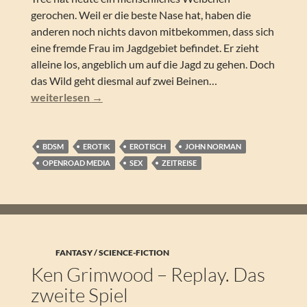
gerochen. Weil er die beste Nase hat, haben die
anderen noch nichts davon mitbekommen, dass sich
eine fremde Frau im Jagdgebiet befindet. Er zieht
alleine los, angeblich um auf die Jagd zu gehen. Doch
das Wild geht diesmal auf zwei Beinen…
John Norman – Time Slave. Zeitreiseroman
weiterlesen
→
BDSM
EROTIK
EROTISCH
JOHN NORMAN
OPENROAD MEDIA
SEX
ZEITREISE
FANTASY / SCIENCE-FICTION
Ken Grimwood – Replay. Das
zweite Spiel