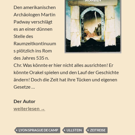
Den amerikanischen
Archäologen Martin
Padway verschlägt
es an einer dünnen
Stelle des
Raumzeitkontinuum
s plötzlich ins Rom
des Jahres 535 n.
Chr. Was könnte er hier nicht alles ausrichten! Er
könnte Orakel spielen und den Lauf der Geschichte
ändern! Doch die Zeit hat ihre Tücken und eigenen
Gesetze …
Der Autor
Lyon Sprague de Camp – Vorgriff auf die Vergangenheit.
weiterlesen
→
LYON SPRAGUE DE CAMP
ULLSTEIN
ZEITREISE