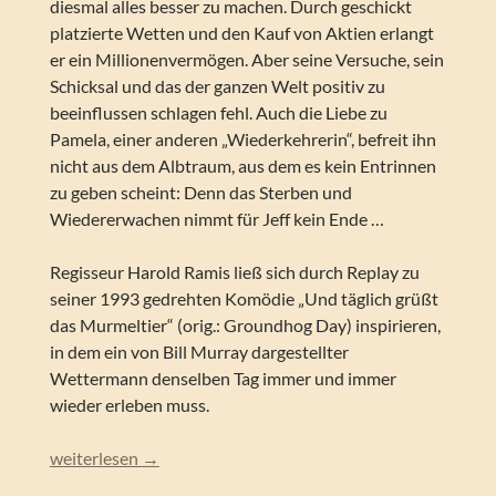
diesmal alles besser zu machen. Durch geschickt
platzierte Wetten und den Kauf von Aktien erlangt
er ein Millionenvermögen. Aber seine Versuche, sein
Schicksal und das der ganzen Welt positiv zu
beeinflussen schlagen fehl. Auch die Liebe zu
Pamela, einer anderen „Wiederkehrerin“, befreit ihn
nicht aus dem Albtraum, aus dem es kein Entrinnen
zu geben scheint: Denn das Sterben und
Wiedererwachen nimmt für Jeff kein Ende …
Regisseur Harold Ramis ließ sich durch Replay zu
seiner 1993 gedrehten Komödie „Und täglich grüßt
das Murmeltier“ (orig.: Groundhog Day) inspirieren,
in dem ein von Bill Murray dargestellter
Wettermann denselben Tag immer und immer
wieder erleben muss.
Ken Grimwood – Replay. Das zweite Spiel
weiterlesen
→