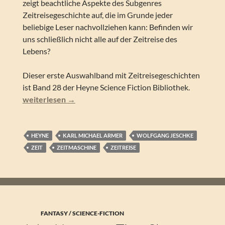
zeigt beachtliche Aspekte des Subgenres
Zeitreisegeschichte auf, die im Grunde jeder
beliebige Leser nachvollziehen kann: Befinden wir
uns schließlich nicht alle auf der Zeitreise des
Lebens?
Dieser erste Auswahlband mit Zeitreisegeschichten
ist Band 28 der Heyne Science Fiction Bibliothek.
Wolfgang Jeschke & Karl Michael Armer (Hrsg.) – Die Fu
weiterlesen
→
HEYNE
KARL MICHAEL ARMER
WOLFGANG JESCHKE
ZEIT
ZEITMASCHINE
ZEITREISE
FANTASY / SCIENCE-FICTION