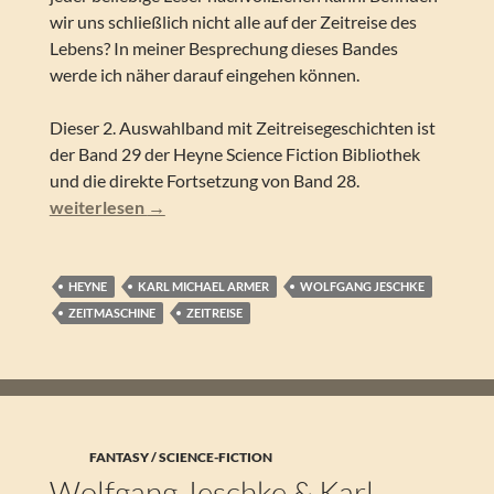
wir uns schließlich nicht alle auf der Zeitreise des
Lebens? In meiner Besprechung dieses Bandes
werde ich näher darauf eingehen können.
Dieser 2. Auswahlband mit Zeitreisegeschichten ist
der Band 29 der Heyne Science Fiction Bibliothek
und die direkte Fortsetzung von Band 28.
Wolfgang Jeschke & Karl Michael Armer (Hrsg.) – Zielzei
weiterlesen
→
HEYNE
KARL MICHAEL ARMER
WOLFGANG JESCHKE
ZEITMASCHINE
ZEITREISE
FANTASY / SCIENCE-FICTION
Wolfgang Jeschke & Karl