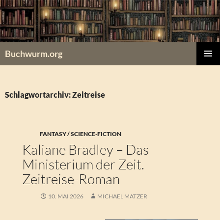
Zum
Inhalt
springen
Buchwurm.org
PRIMÄR
MENÜ
Schlagwortarchiv: Zeitreise
FANTASY / SCIENCE-FICTION
Kaliane Bradley – Das
Ministerium der Zeit.
Zeitreise-Roman
10. MAI 2026
MICHAEL MATZER