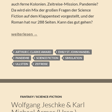
auch ferne Kolonien. Zeitreise-Mission. Pandemie?
Da wird ein Mix der großen Fragen der Science
Fiction auf dem Klappentext vorgestellt, und der
Roman hat nur 288 Seiten. Kann das gut gehen?
Emily St. John Mandel – Das Meer der endlosen Ruhe
weiterlesen
→
ARTHUR C. CLARKE AWARD
EMILY ST. JOHN MANDEL
PANDEMIE
SCIENCE FICTION
SIMULATION
ULLSTEIN
ZEITREISE
FANTASY / SCIENCE-FICTION
Wolfgang Jeschke & Karl