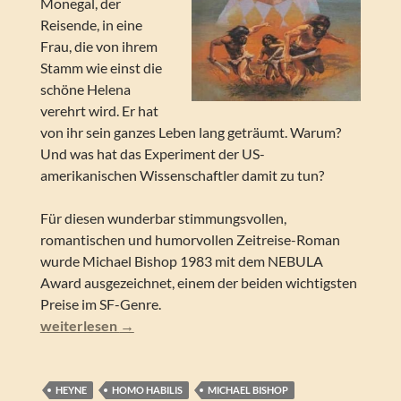
Monegal, der
Reisende, in eine
Frau, die von ihrem
Stamm wie einst die
schöne Helena
verehrt wird. Er hat
von ihr sein ganzes Leben lang geträumt. Warum?
Und was hat das Experiment der US-
amerikanischen Wissenschaftler damit zu tun?
Für diesen wunderbar stimmungsvollen,
romantischen und humorvollen Zeitreise-Roman
wurde Michael Bishop 1983 mit dem NEBULA
Award ausgezeichnet, einem der beiden wichtigsten
Preise im SF-Genre.
Michael Bishop – Nur die Zeit zum Feind. Zeitreise-Roma
weiterlesen
→
HEYNE
HOMO HABILIS
MICHAEL BISHOP