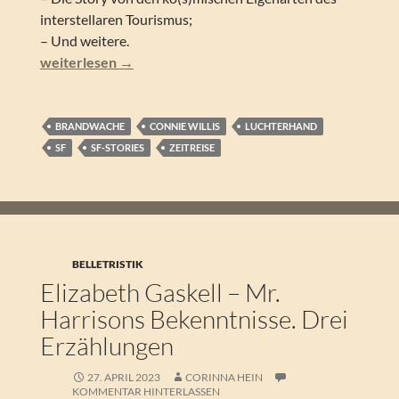
interstellaren Tourismus;
– Und weitere.
Connie Willis – Brandwache. Phantastische Geschichten
weiterlesen
→
BRANDWACHE
CONNIE WILLIS
LUCHTERHAND
SF
SF-STORIES
ZEITREISE
BELLETRISTIK
Elizabeth Gaskell – Mr.
Harrisons Bekenntnisse. Drei
Erzählungen
27. APRIL 2023
CORINNA HEIN
KOMMENTAR HINTERLASSEN