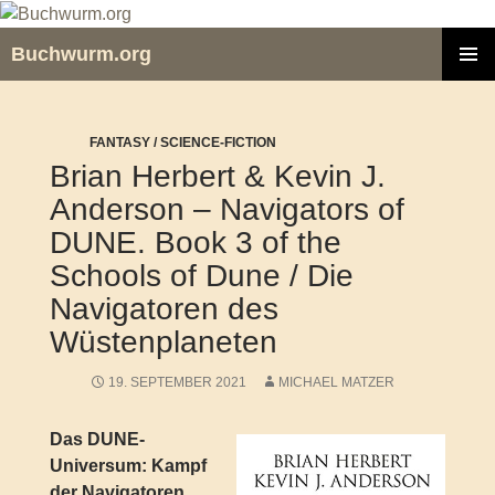
Zum
Inhalt
Buchwurm.org
springen
PRIMÄR
MENÜ
FANTASY / SCIENCE-FICTION
Brian Herbert & Kevin J.
Anderson – Navigators of
DUNE. Book 3 of the
Schools of Dune / Die
Navigatoren des
Wüstenplaneten
19. SEPTEMBER 2021
MICHAEL MATZER
Das DUNE-
Universum: Kampf
der Navigatoren