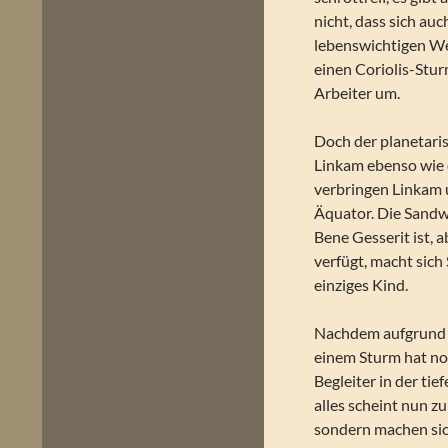
nicht, dass sich auc
lebenswichtigen Wet
einen Coriolis-Stu
Arbeiter um.
Doch der planetaris
Linkam ebenso wie d
verbringen Linkam 
Äquator. Die Sandwü
Bene Gesserit ist,
verfügt, macht sich
einziges Kind.
Nachdem aufgrund v
einem Sturm hat no
Begleiter in der ti
alles scheint nun z
sondern machen si