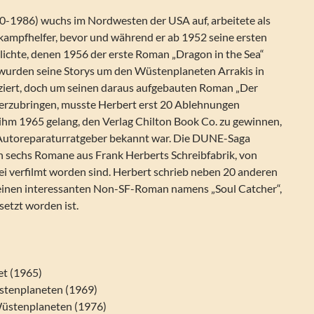
0-1986) wuchs im Nordwesten der USA auf, arbeitete als
ampfhelfer, bevor und während er ab 1952 seine ersten
lichte, denen 1956 der erste Roman „Dragon in the Sea“
 wurden seine Storys um den Wüstenplaneten Arrakis in
ziert, doch um seinen daraus aufgebauten Roman „Der
erzubringen, musste Herbert erst 20 Ablehnungen
 ihm 1965 gelang, den Verlag Chilton Book Co. zu gewinnen,
 Autoreparaturratgeber bekannt war. Die DUNE-Saga
ch sechs Romane aus Frank Herberts Schreibfabrik, von
ei verfilmt worden sind. Herbert schrieb neben 20 anderen
inen interessanten Non-SF-Roman namens „Soul Catcher“,
setzt worden ist.
et (1965)
stenplaneten (1969)
Wüstenplaneten (1976)