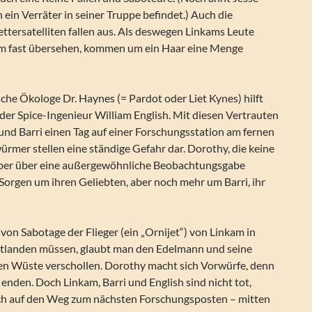
h ein Verräter in seiner Truppe befindet.) Auch die
tersatelliten fallen aus. Als deswegen Linkams Leute
rm fast übersehen, kommen um ein Haar eine Menge
che Ökologe Dr. Haynes (= Pardot oder Liet Kynes) hilft
er Spice-Ingenieur William English. Mit diesen Vertrauten
und Barri einen Tag auf einer Forschungsstation am fernen
rmer stellen eine ständige Gefahr dar. Dorothy, die keine
 aber über eine außergewöhnliche Beobachtungsgabe
 Sorgen um ihren Geliebten, aber noch mehr um Barri, ihr
on Sabotage der Flieger (ein „Ornijet“) von Linkam in
tlanden müssen, glaubt man den Edelmann und seine
efen Wüste verschollen. Dorothy macht sich Vorwürfe, denn
u enden. Doch Linkam, Barri und English sind nicht tot,
ch auf den Weg zum nächsten Forschungsposten – mitten