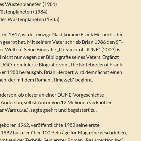
des Wüstenplaneten (1981)
Wüstenplaneten (1984)
 des Wüstenplaneten (1985)
oren 1947, ist der einzige Nachkomme Frank Herberts, der
en geerbt hat. Mit seinem Vater schrieb Brian 1986 den SF-
 Welten“. Seine Biografie „Dreamer of DUNE“ (2003) ist
 nicht nur wegen der Bibliografie seines Vaters. Ergänzt
 HUGO-nominierte Biografie von „The Notebooks of Frank
ie er 1988 herausgab. Brian Herbert wird demnächst einen
chen, der mit dem Roman „Timeweb“ beginnt.
Anderson, ob dieser an einer DUNE-Vorgeschichte
 Anderson, selbst Autor von 12 Millionen verkauften
r Wars u.v.a.), sagte geehrt und begeistert zu.
geboren 1962, veröffentlichte 1982 seine erste
 1992 hatte er über 100 Beiträge für Magazine geschrieben,
t aus der Technik. Sein erster Roman „Resurrection Inc.“