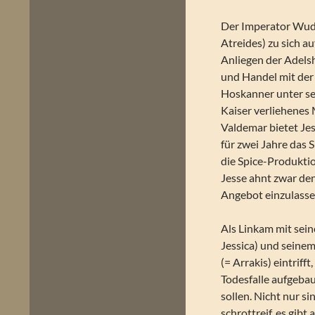
Der Imperator Wuda
Atreides) zu sich a
Anliegen der Adels
und Handel mit der
Hoskanner unter se
Kaiser verliehenes
Valdemar bietet Je
für zwei Jahre das 
die Spice-Produktio
Jesse ahnt zwar den
Angebot einzulasse
Als Linkam mit se
Jessica) und seinem
(= Arrakis) eintriff
Todesfalle aufgeba
sollen. Nicht nur 
schrottreif, es gib