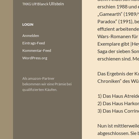
Ullstein
Ulf Blanck
TKKG
erschien 1988 und e
„Gamearth“ (1989/90
Paradox“ (1991), b
LOGIN
effizient arbeitend
Anmelden
Wars-Romanen für 
Eintrags-Feed
Exemplare gibt |Hey
Kommentar-Feed
Saga der sieben So
WordPress.org
erschienen sind. M
Das Ergebnis der Ko
Als amazon-Partner
Chroniken“ des Wüs
bekommen wir eine Prämie bei
qualifizierten Käufen.
1) Das Haus Atreid
2) Das Haus Harko
3) Das Haus Corrin
Nun ist mittlerweil
abgeschlossen. Sie