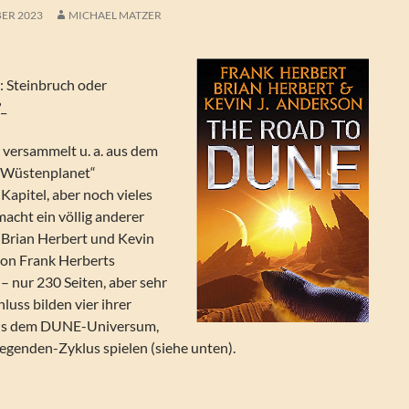
BER 2023
MICHAEL MATZER
 Steinbruch oder
_
 versammelt u. a. aus dem
 Wüstenplanet“
pitel, aber noch vieles
acht ein völlig anderer
rian Herbert und Kevin
on Frank Herberts
 – nur 230 Seiten, aber sehr
luss bilden vier ihrer
aus dem DUNE-Universum,
egenden-Zyklus spielen (siehe unten).