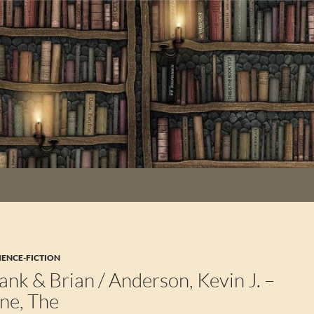
IENCE-FICTION
ank & Brian / Anderson, Kevin J. –
ne, The