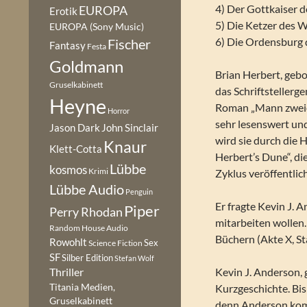
4) Der Gottkaiser 
EUROPA
Erotik
5) Die Ketzer des 
EUROPA (Sony Music)
6) Die Ordensburg
Fischer
Fantasy
Festa
Goldmann
Brian Herbert, geb
Gruselkabinett
das Schriftstellerg
Heyne
Roman „Mann zweier
Horror
sehr lesenswert und
Jason Dark
John Sinclair
wird sie durch die
Knaur
Klett-Cotta
Herbert’s Dune“, d
Lübbe
kosmos
Krimi
Zyklus veröffentli
Lübbe Audio
Penguin
Er fragte Kevin J. 
Piper
Perry Rhodan
mitarbeiten wollen.
Random House Audio
Büchern (Akte X, Sta
Rowohlt
Sex
Science Fiction
SF
Silber Edition
Stefan Wolf
Kevin J. Anderson, 
Thriller
Titania Medien,
Kurzgeschichte. Bis
Gruselkabinett
denn Anderson komm