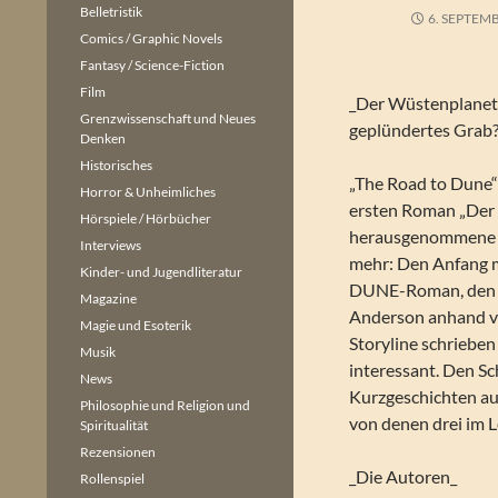
Belletristik
6. SEPTEM
Comics / Graphic Novels
Fantasy / Science-Fiction
Film
_Der Wüstenplanet:
Grenzwissenschaft und Neues
geplündertes Grab?
Denken
Historisches
„The Road to Dune“
Horror & Unheimliches
ersten Roman „Der
Hörspiele / Hörbücher
herausgenommene Ka
Interviews
mehr: Den Anfang m
Kinder- und Jugendliteratur
DUNE-Roman, den B
Magazine
Anderson anhand v
Magie und Esoterik
Storyline schrieben
Musik
interessant. Den Sch
News
Kurzgeschichten 
Philosophie und Religion und
von denen drei im L
Spiritualität
Rezensionen
_Die Autoren_
Rollenspiel