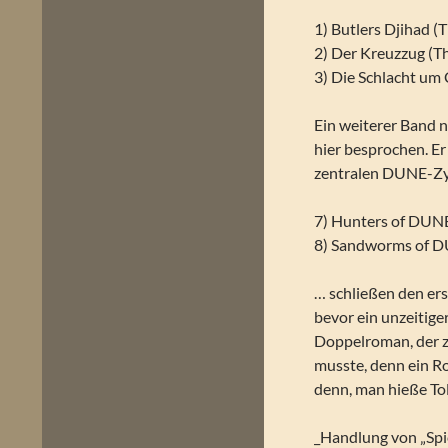
1) Butlers Djihad (
2) Der Kreuzzug (T
3) Die Schlacht um 
Ein weiterer Band 
hier besprochen. Er
zentralen DUNE-Zyk
7) Hunters of DUN
8) Sandworms of D
… schließen den er
bevor ein unzeitige
Doppelroman, der z
musste, denn ein Ro
denn, man hieße To
_Handlung von „Spi