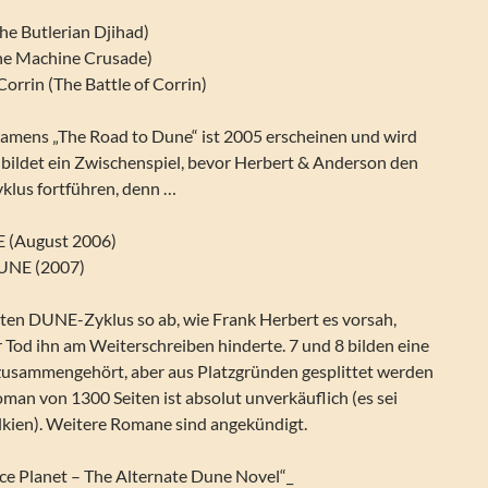
The Butlerian Djihad)
he Machine Crusade)
Corrin (The Battle of Corrin)
namens „The Road to Dune“ ist 2005 erscheinen und wird
 bildet ein Zwischenspiel, bevor Herbert & Anderson den
lus fortführen, denn …
E (August 2006)
UNE (2007)
sten DUNE-Zyklus so ab, wie Frank Herbert es vorsah,
r Tod ihn am Weiterschreiben hinderte. 7 und 8 bilden eine
usammengehört, aber aus Platzgründen gesplittet werden
man von 1300 Seiten ist absolut unverkäuflich (es sei
lkien). Weitere Romane sind angekündigt.
ce Planet – The Alternate Dune Novel“_