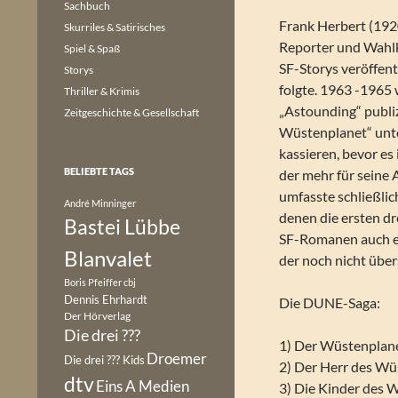
Sachbuch
Frank Herbert (192
Skurriles & Satirisches
Reporter und Wahlk
Spiel & Spaß
SF-Storys veröffent
Storys
folgte. 1963 -1965
Thriller & Krimis
„Astounding“ publi
Zeitgeschichte & Gesellschaft
Wüstenplanet“ unt
kassieren, bevor es
BELIEBTE TAGS
der mehr für seine
umfasste schließli
André Minninger
denen die ersten dr
Bastei Lübbe
SF-Romanen auch e
Blanvalet
der noch nicht über
Boris Pfeiffer
cbj
Dennis Ehrhardt
Die DUNE-Saga:
Der Hörverlag
Die drei ???
1) Der Wüstenplan
Droemer
Die drei ??? Kids
2) Der Herr des Wü
dtv
Eins A Medien
3) Die Kinder des 