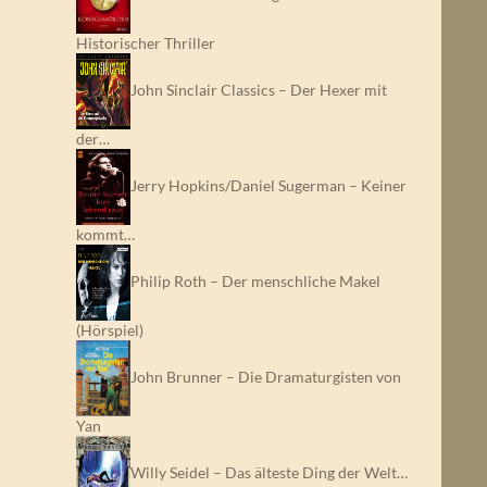
Historischer Thriller
John Sinclair Classics – Der Hexer mit
der…
Jerry Hopkins/Daniel Sugerman – Keiner
kommt…
Philip Roth – Der menschliche Makel
(Hörspiel)
John Brunner – Die Dramaturgisten von
Yan
Willy Seidel – Das älteste Ding der Welt…