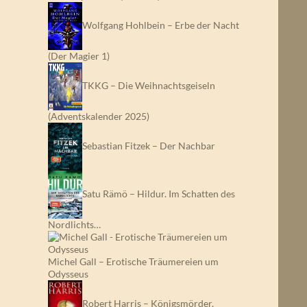
Wolfgang Hohlbein – Erbe der Nacht
(Der Magier 1)
TKKG – Die Weihnachtsgeiseln
(Adventskalender 2025)
Sebastian Fitzek – Der Nachbar
Satu Rämö – Hildur. Im Schatten des
Nordlichts…
Michel Gall – Erotische Träumereien um
Odysseus
Robert Harris – Königsmörder.