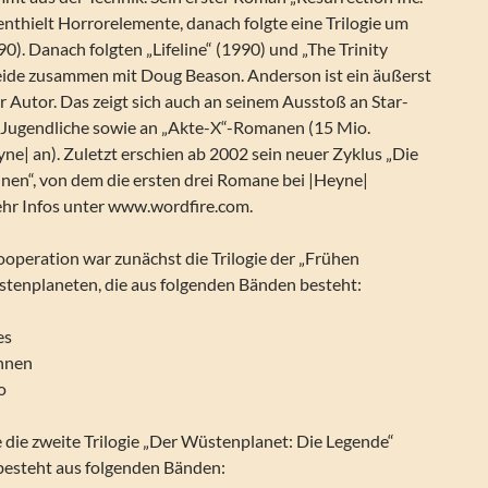
nthielt Horrorelemente, danach folgte eine Trilogie um
). Danach folgten „Lifeline“ (1990) und „The Trinity
eide zusammen mit Doug Beason. Anderson ist ein äußerst
er Autor. Das zeigt sich auch an seinem Ausstoß an Star-
Jugendliche sowie an „Akte-X“-Romanen (15 Mio.
ne| an). Zuletzt erschien ab 2002 sein neuer Zyklus „Die
nnen“, von dem die ersten drei Romane bei |Heyne|
ehr Infos unter www.wordfire.com.
operation war zunächst die Trilogie der „Frühen
tenplaneten, die aus folgenden Bänden besteht:
es
nnen
o
e die zweite Trilogie „Der Wüstenplanet: Die Legende“
 besteht aus folgenden Bänden: