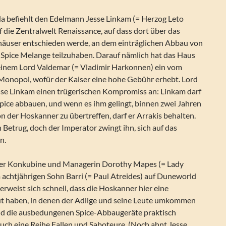
 befiehlt den Edelmann Jesse Linkam (= Herzog Leto
uf die Zentralwelt Renaissance, auf dass dort über das
häuser entschieden werde, an dem einträglichen Abbau von
 Spice Melange teilzuhaben. Darauf nämlich hat das Haus
inem Lord Valdemar (= Vladimir Harkonnen) ein vom
 Monopol, wofür der Kaiser eine hohe Gebühr erhebt. Lord
sse Linkam einen trügerischen Kompromiss an: Linkam darf
Spice abbauen, und wenn es ihm gelingt, binnen zwei Jahren
n der Hoskanner zu übertreffen, darf er Arrakis behalten.
 Betrug, doch der Imperator zwingt ihn, sich auf das
n.
iner Konkubine und Managerin Dorothy Mapes (= Lady
 achtjährigen Sohn Barri (= Paul Atreides) auf Duneworld
t, erweist sich schnell, dass die Hoskanner hier eine
ut haben, in denen der Adlige und seine Leute umkommen
sind die ausbedungenen Spice-Abbaugeräte praktisch
t auch eine Reihe Fallen und Saboteure. (Noch ahnt Jesse