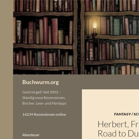
Zum
Inhalt
springen
Buchwurm.org
Geist ist geil! Seit 2002 –
Ständig neue Rezensionen,
Bücher, Lese- und Hörtipps
FANTASY / SC
14239 Rezensionen online
Herbert, Fr
Road to Du
Abenteuer