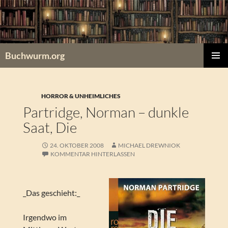
Zum
Inhalt
springen
Buchwurm.org
PRIMÄR
MENÜ
HORROR & UNHEIMLICHES
Partridge, Norman – dunkle
Saat, Die
24. OKTOBER 2008
MICHAEL DREWNIOK
KOMMENTAR HINTERLASSEN
_Das geschieht:_
Irgendwo im