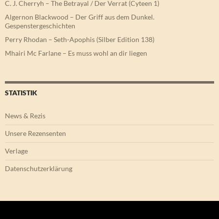
C. J. Cherryh – The Betrayal / Der Verrat (Cyteen 1)
Algernon Blackwood – Der Griff aus dem Dunkel.
Gespenstergeschichten
Perry Rhodan – Seth-Apophis (Silber Edition 138)
Mhairi Mc Farlane – Es muss wohl an dir liegen
STATISTIK
News & Rezis
Unsere Rezensenten
Verlage
Datenschutzerklärung