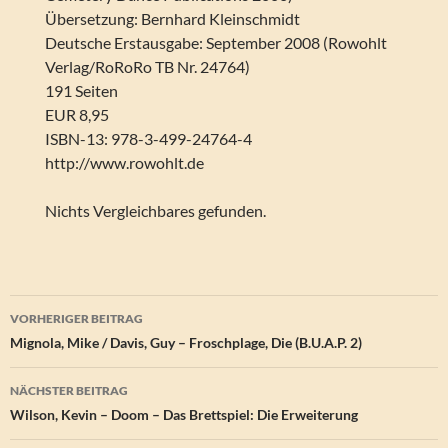
Übersetzung: Bernhard Kleinschmidt
Deutsche Erstausgabe: September 2008 (Rowohlt
Verlag/RoRoRo TB Nr. 24764)
191 Seiten
EUR 8,95
ISBN-13: 978-3-499-24764-4
http://www.rowohlt.de
Nichts Vergleichbares gefunden.
Beitragsnavigation
VORHERIGER BEITRAG
Mignola, Mike / Davis, Guy – Froschplage, Die (B.U.A.P. 2)
NÄCHSTER BEITRAG
Wilson, Kevin – Doom – Das Brettspiel: Die Erweiterung