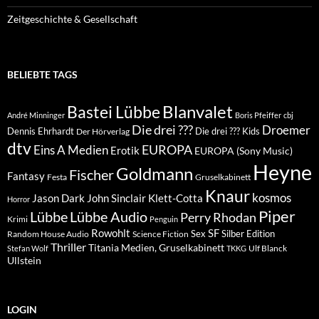
Zeitgeschichte & Gesellschaft
BELIEBTE TAGS
Blanvalet
Bastei Lübbe
André Minninger
Boris Pfeiffer
cbj
Die drei ???
Droemer
Dennis Ehrhardt
Die drei ??? Kids
Der Hörverlag
dtv
EUROPA
Eins A Medien
Erotik
EUROPA (Sony Music)
Heyne
Goldmann
Fischer
Fantasy
Festa
Gruselkabinett
Knaur
kosmos
Klett-Cotta
Jason Dark
John Sinclair
Horror
Piper
Lübbe Audio
Lübbe
Perry Rhodan
Krimi
Penguin
Rowohlt
SF
Sex
Silber Edition
Random House Audio
Science Fiction
Thriller
Titania Medien, Gruselkabinett
Ulf Blanck
Stefan Wolf
TKKG
Ullstein
LOGIN