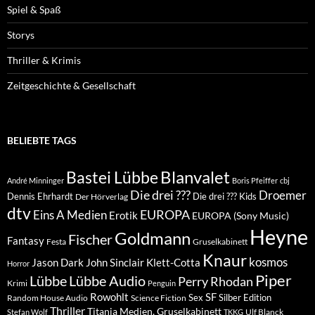
Spiel & Spaß
Storys
Thriller & Krimis
Zeitgeschichte & Gesellschaft
BELIEBTE TAGS
Blanvalet
Bastei Lübbe
André Minninger
Boris Pfeiffer
cbj
Die drei ???
Droemer
Dennis Ehrhardt
Die drei ??? Kids
Der Hörverlag
dtv
EUROPA
Eins A Medien
Erotik
EUROPA (Sony Music)
Heyne
Goldmann
Fischer
Fantasy
Festa
Gruselkabinett
Knaur
kosmos
Klett-Cotta
Jason Dark
John Sinclair
Horror
Piper
Lübbe Audio
Lübbe
Perry Rhodan
Krimi
Penguin
Rowohlt
SF
Sex
Silber Edition
Random House Audio
Science Fiction
Thriller
Titania Medien, Gruselkabinett
Ulf Blanck
Stefan Wolf
TKKG