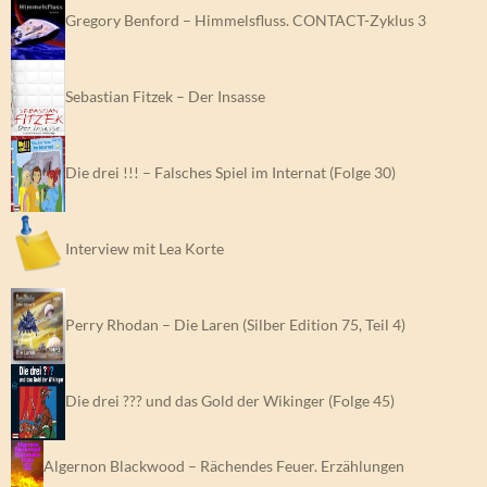
Gregory Benford – Himmelsfluss. CONTACT-Zyklus 3
Sebastian Fitzek – Der Insasse
Die drei !!! – Falsches Spiel im Internat (Folge 30)
Interview mit Lea Korte
Perry Rhodan – Die Laren (Silber Edition 75, Teil 4)
Die drei ??? und das Gold der Wikinger (Folge 45)
Algernon Blackwood – Rächendes Feuer. Erzählungen