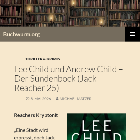
Zum
Inhalt
springen
Buchwurm.org
PRIMÄR
MENÜ
THRILLER & KRIMIS
Lee Child und Andrew Child –
Der Sündenbock (Jack
Reacher 25)
8. MAI 2026
MICHAEL MATZER
Reachers Kryptonit
„Eine Stadt wird
erpresst, doch Jack