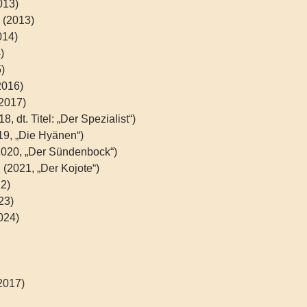
013)
 (2013)
014)
)
)
2016)
(2017)
, dt. Titel: „Der Spezialist“)
19, „Die Hyänen“)
(2020, „Der Sündenbock“)
 (2021, „Der Kojote“)
22)
23)
024)
2017)