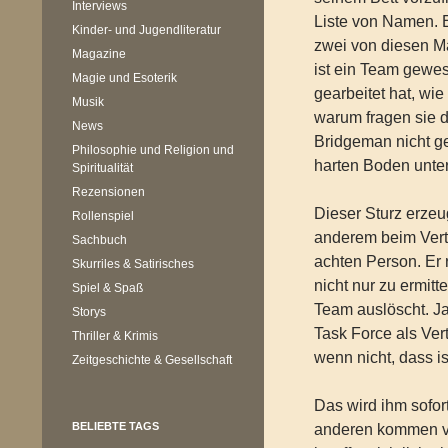
Interviews
Liste von Namen. 
Kinder- und Jugendliteratur
zwei von diesen Mä
Magazine
ist ein Team gewes
Magie und Esoterik
gearbeitet hat, wi
Musik
warum fragen sie
News
Bridgeman nicht g
Philosophie und Religion und
harten Boden unter
Spiritualität
Rezensionen
Dieser Sturz erzeu
Rollenspiel
anderem beim Vert
Sachbuch
achten Person. Er 
Skurriles & Satirisches
nicht nur zu ermitt
Spiel & Spaß
Team auslöscht. Ja
Storys
Task Force als Vert
Thriller & Krimis
wenn nicht, dass i
Zeitgeschichte & Gesellschaft
Das wird ihm sofort
BELIEBTE TAGS
anderen kommen vo