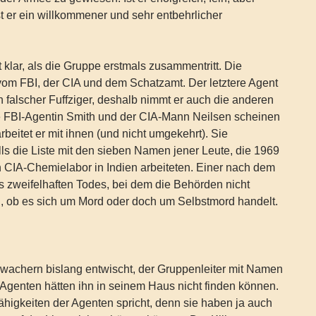
st er ein willkommener und sehr entbehrlicher
 klar, als die Gruppe erstmals zusammentritt. Die
m FBI, der CIA und dem Schatzamt. Der letztere Agent
ein falscher Fuffziger, deshalb nimmt er auch die anderen
ie FBI-Agentin Smith und der CIA-Mann Neilsen scheinen
arbeitet er mit ihnen (und nicht umgekehrt). Sie
s die Liste mit den sieben Namen jener Leute, die 1969
 CIA-Chemielabor in Indien arbeiteten. Einer nach dem
es zweifelhaften Todes, bei dem die Behörden nicht
 ob es sich um Mord oder doch um Selbstmord handelt.
ewachern bislang entwischt, der Gruppenleiter mit Namen
e Agenten hätten ihn in seinem Haus nicht finden können.
Fähigkeiten der Agenten spricht, denn sie haben ja auch