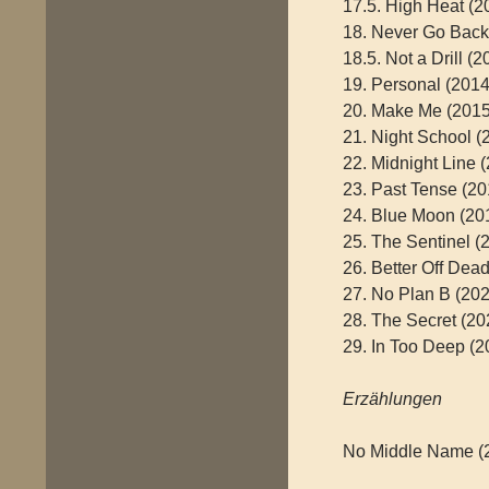
17.5. High Heat (2
18. Never Go Back
18.5. Not a Drill (2
19. Personal (2014
20. Make Me (2015
21. Night School (
22. Midnight Line 
23. Past Tense (2018
24. Blue Moon (20
25. The Sentinel 
26. Better Off Dead
27. No Plan B (20
28. The Secret (20
29. In Too Deep (2
Erzählungen
No Middle Name (