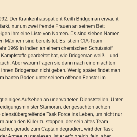
 1992. Der Krankenhauspatient Keith Bridgeman erwacht
farkt, nur um zwei fremde Frauen an seinem Bett
zeigen ihm eine Liste von Namen. Es sind sieben Namen
n Männern sind bereits tot. Es ist ein CIA-Team
ahr 1969 in Indien an einem chemischen Schutzstoff
 Kampfstoffe gearbeitet hat, wie Bridgeman weiß – und
 auch. Aber warum fragen sie dann nach einem achten
hnen Bridgeman nicht geben. Wenig später findet man
em harten Boden unter seinem offenen Fenster im
gt einiges Aufsehen an unerwarteten Dienststellen. Unter
eidigungsminister Stamoran, der gesuchten achten
ne dienstübergreifende Task Force ins Leben, um nicht nur
ern auch den Killer zu stoppen, der sein altes Team
acher, gerade zum Captain degradiert, wird der Task
 der Armee zu gewiesen. Ist er erfolgreich, fein, aber