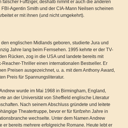
ein falscher Fuffziger, deshalb nimmt er auch die anderen
ie FBI-Agentin Smith und der CIA-Mann Neilsen scheinen
arbeitet er mit ihnen (und nicht umgekehrt).
 den englischen Midlands geboren, studierte Jura und
nzig Jahre lang beim Fernsehen. 1995 kehrte er der TV-
en Rücken, zog in die USA und landete bereits mit
-Reacher-Thriller einen internationalen Bestseller. Er
hen Preisen ausgezeichnet, u. a. mit dem Anthony Award,
n Preis für Spannungsliteratur.
 Andrew wurde im Mai 1968 in Birmingham, England,
te an der Universität von Sheffield englische Literatur
schaften. Nach seinem Abschluss gründete und leitete
bhängige Theatertruppe, bevor er für fünfzehn Jahre in
ationsbranche wechselte. Unter dem Namen Andrew
te er bereits mehrere erfolgreiche Romane. Heute lebt er