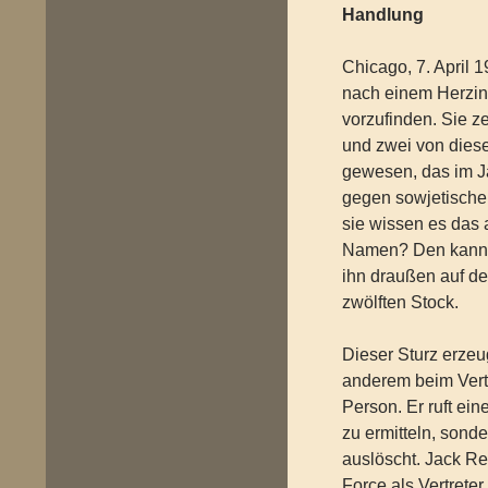
Handlung
Chicago, 7. April
nach einem Herzin
vorzufinden. Sie 
und zwei von diese
gewesen, das im J
gegen sowjetische
sie wissen es das
Namen? Den kann i
ihn draußen auf d
zwölften Stock.
Dieser Sturz erzeu
anderem beim Vert
Person. Er ruft ei
zu ermitteln, sond
auslöscht. Jack Re
Force als Vertreter