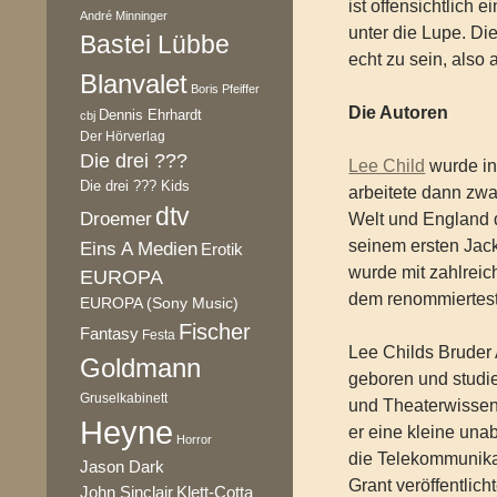
ist offensichtlich 
André Minninger
unter die Lupe. D
Bastei Lübbe
echt zu sein, also 
Blanvalet
Boris Pfeiffer
Die Autoren
Dennis Ehrhardt
cbj
Der Hörverlag
Die drei ???
Lee Child
wurde in
Die drei ??? Kids
arbeitete dann zwa
dtv
Droemer
Welt und England d
seinem ersten Jack
Eins A Medien
Erotik
wurde mit zahlreic
EUROPA
dem renommierteste
EUROPA (Sony Music)
Fischer
Fantasy
Festa
Lee Childs Bruder
Goldmann
geboren und studier
Gruselkabinett
und Theaterwissen
Heyne
er eine kleine una
Horror
die Telekommunik
Jason Dark
Grant veröffentlich
Klett-Cotta
John Sinclair