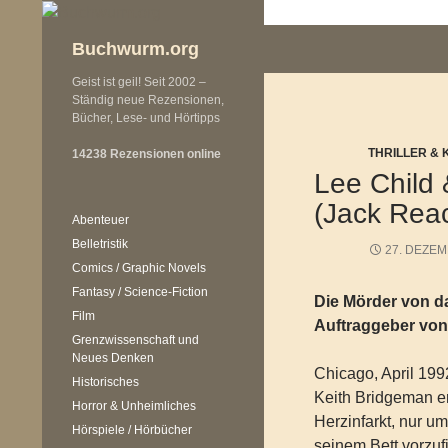
Zum
Inhalt
Buchwurm.org
springen
Geist ist geil! Seit 2002 –
Ständig neue Rezensionen,
Bücher, Lese- und Hörtipps
THRILLER & 
14238 Rezensionen online
Lee Child 
(Jack Rea
Abenteuer
Belletristik
27. DEZEM
Comics / Graphic Novels
Fantasy / Science-Fiction
Die Mörder von d
Film
Auftraggeber von
Grenzwissenschaft und
Neues Denken
Chicago, April 19
Historisches
Keith Bridgeman e
Horror & Unheimliches
Herzinfarkt, nur u
Hörspiele / Hörbücher
seinem Bett vorzuf