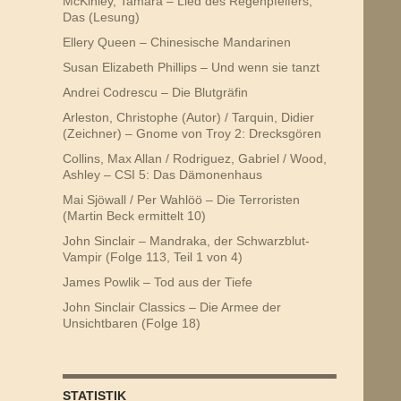
McKinley, Tamara – Lied des Regenpfeifers,
Das (Lesung)
Ellery Queen – Chinesische Mandarinen
Susan Elizabeth Phillips – Und wenn sie tanzt
Andrei Codrescu – Die Blutgräfin
Arleston, Christophe (Autor) / Tarquin, Didier
(Zeichner) – Gnome von Troy 2: Drecksgören
Collins, Max Allan / Rodriguez, Gabriel / Wood,
Ashley – CSI 5: Das Dämonenhaus
Mai Sjöwall / Per Wahlöö – Die Terroristen
(Martin Beck ermittelt 10)
John Sinclair – Mandraka, der Schwarzblut-
Vampir (Folge 113, Teil 1 von 4)
James Powlik – Tod aus der Tiefe
John Sinclair Classics – Die Armee der
Unsichtbaren (Folge 18)
STATISTIK