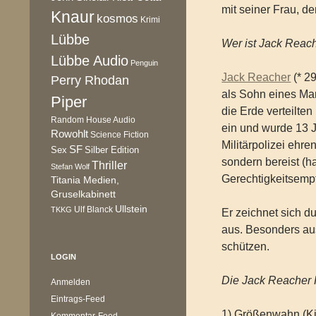
mit seiner Frau, d
Knaur
kosmos
Krimi
Lübbe
Wer ist Jack Reac
Lübbe Audio
Penguin
Jack Reacher
(* 2
Perry Rhodan
als Sohn eines Mar
Piper
die Erde verteilten
Random House Audio
ein und wurde 13 J
Rowohlt
Science Fiction
Militärpolizei ehre
SF
Sex
Silber Edition
sondern bereist (h
Thriller
Stefan Wolf
Gerechtigkeitsempfi
Titania Medien,
Gruselkabinett
Ullstein
Ulf Blanck
TKKG
Er zeichnet sich d
aus. Besonders aus
schützen.
LOGIN
Die Jack Reacher
Anmelden
Eintrags-Feed
1) Größenwahn (Kil
Kommentar-Feed