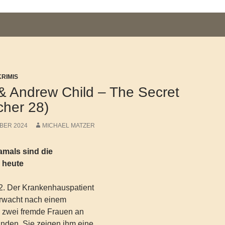
KRIMIS
& Andrew Child – The Secret
cher 28)
BER 2024
MICHAEL MATZER
amals sind die
 heute
92. Der Krankenhauspatient
rwacht nach einem
m zwei fremde Frauen an
inden. Sie zeigen ihm eine