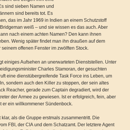
Es sind sieben Namen und
nnern sind bereits tot. Es
en, das im Jahr 1969 in Indien an einem Schutzstoff
e Bridgeman weiß – und sie wissen es das auch. Aber
 dann nach einem achten Namen? Den kann ihnen
eben. Wenig später findet man ihn draußen auf dem
 seinem offenen Fenster im zwölften Stock.
gt einiges Aufsehen an unerwarteten Dienststellen. Unter
eidigungsminister Charles Stamoran, der gesuchten
ruft eine dienstübergreifende Task Force ins Leben, um
eln, sondern auch den Killer zu stoppen, der sein altes
ck Reacher, gerade zum Captain degradiert, wird der
reter der Armee zu gewiesen. Ist er erfolgreich, fein, aber
st er ein willkommener Sündenbock.
 klar, als die Gruppe erstmals zusammentritt. Die
m FBI, der CIA und dem Schatzamt. Der letztere Agent