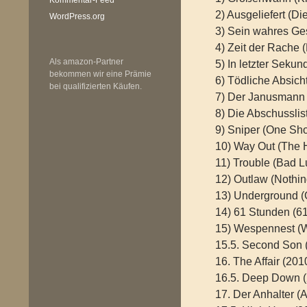
2) Ausgeliefert (Di
WordPress.org
3) Sein wahres Ges
4) Zeit der Rache 
Als amazon-Partner
5) In letzter Seku
bekommen wir eine Prämie
6) Tödliche Absicht
bei qualifizierten Käufen.
7) Der Janusmann 
8) Die Abschussli
9) Sniper (One Sho
10) Way Out (The 
11) Trouble (Bad L
12) Outlaw (Nothin
13) Underground 
14) 61 Stunden (6
15) Wespennest (W
15.5. Second Son 
16. The Affair (201
16.5. Deep Down 
17. Der Anhalter 