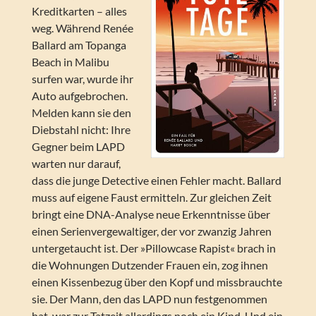
Kreditkarten – alles
weg. Während Renée
Ballard am Topanga
Beach in Malibu
surfen war, wurde ihr
Auto aufgebrochen.
Melden kann sie den
Diebstahl nicht: Ihre
Gegner beim LAPD
warten nur darauf,
dass die junge Detective einen Fehler macht. Ballard
muss auf eigene Faust ermitteln. Zur gleichen Zeit
bringt eine DNA-Analyse neue Erkenntnisse über
einen Serienvergewaltiger, der vor zwanzig Jahren
untergetaucht ist. Der »Pillowcase Rapist« brach in
die Wohnungen Dutzender Frauen ein, zog ihnen
einen Kissenbezug über den Kopf und missbrauchte
sie. Der Mann, den das LAPD nun festgenommen
hat, war zur Tatzeit allerdings noch ein Kind. Und ein