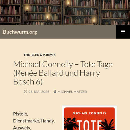
Zum
Inhalt
springen
Buchwurm.org
PRIMÄR
MENÜ
THRILLER & KRIMIS
Michael Connelly – Tote Tage
(Renée Ballard und Harry
Bosch 6)
28. MAI 2026
MICHAEL MATZER
Pistole,
Dienstmarke, Handy,
Ausweis,