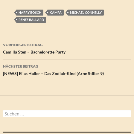
HARRY BOSCH
KAMPA
MICHAEL CONNELLY
RENEE BALLARD
Beitragsnavigation
VORHERIGER BEITRAG
Camilla Sten – Bachelorette Party
NÄCHSTER BEITRAG
[NEWS] Elias Haller – Das Zodiak-Kind (Arne Stiller 9)
Suchen
nach: