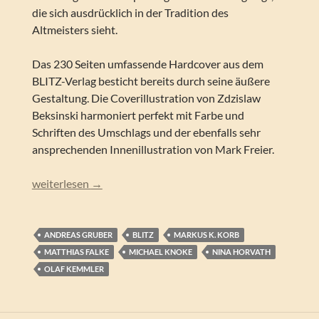
die sich ausdrücklich in der Tradition des
Altmeisters sieht.
Das 230 Seiten umfassende Hardcover aus dem
BLITZ-Verlag besticht bereits durch seine äußere
Gestaltung. Die Coverillustration von Zdzislaw
Beksinski harmoniert perfekt mit Farbe und
Schriften des Umschlags und der ebenfalls sehr
ansprechenden Innenillustration von Mark Freier.
Andreas Gruber, Matthias Falke, Olaf Kemmler, Markus K. K
weiterlesen
→
ANDREAS GRUBER
BLITZ
MARKUS K. KORB
MATTHIAS FALKE
MICHAEL KNOKE
NINA HORVATH
OLAF KEMMLER