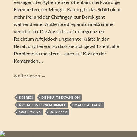
versagen, der Kybernetiker offenbart merkwürdige
Eigenheiten, der Menger-Raum gibt das Schiff nicht
mehr frei und der Chefingenieur Derek geht
während einer Außenbordreparaturmaßnahme
verschollen. Die Aussicht auf unbegrenzten
Reichtum ruft jedoch ungeahnte Kräfte in der
Besatzung hervor, so dass sie sich gewillt sieht, alle
Probleme zu meistern – auch auf Kosten der
Kameraden …
Matthias Falke – Kristall in fernem Himmel (D9E)
weiterlesen
→
D9E REZI
DIE NEUNTE EXPANSION
KRISTALL IN FERNEM HIMMEL
MATTHIAS FALKE
SPACE OPERA
WURDACK