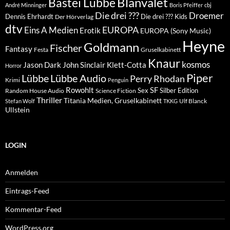
Blanvalet
Bastei Lübbe
André Minninger
Boris Pfeiffer
cbj
Die drei ???
Droemer
Dennis Ehrhardt
Die drei ??? Kids
Der Hörverlag
dtv
EUROPA
Eins A Medien
Erotik
EUROPA (Sony Music)
Heyne
Goldmann
Fischer
Fantasy
Festa
Gruselkabinett
Knaur
kosmos
Klett-Cotta
Jason Dark
John Sinclair
Horror
Piper
Lübbe Audio
Lübbe
Perry Rhodan
Krimi
Penguin
Rowohlt
SF
Sex
Silber Edition
Random House Audio
Science Fiction
Thriller
Titania Medien, Gruselkabinett
Ulf Blanck
Stefan Wolf
TKKG
Ullstein
LOGIN
Anmelden
Eintrags-Feed
Kommentar-Feed
WordPress.org