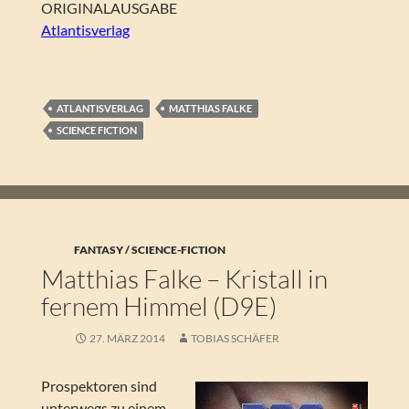
ORIGINALAUSGABE
Atlantisverlag
ATLANTISVERLAG
MATTHIAS FALKE
SCIENCE FICTION
FANTASY / SCIENCE-FICTION
Matthias Falke – Kristall in
fernem Himmel (D9E)
27. MÄRZ 2014
TOBIAS SCHÄFER
Prospektoren sind
unterwegs zu einem