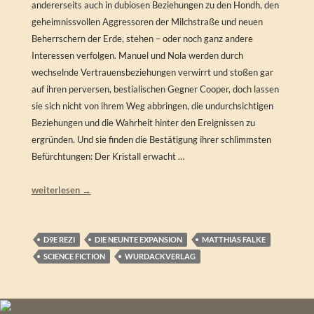
andererseits auch in dubiosen Beziehungen zu den Hondh, den
geheimnissvollen Aggressoren der Milchstraße und neuen
Beherrschern der Erde, stehen – oder noch ganz andere
Interessen verfolgen. Manuel und Nola werden durch
wechselnde Vertrauensbeziehungen verwirrt und stoßen gar
auf ihren perversen, bestialischen Gegner Cooper, doch lassen
sie sich nicht von ihrem Weg abbringen, die undurchsichtigen
Beziehungen und die Wahrheit hinter den Ereignissen zu
ergründen. Und sie finden die Bestätigung ihrer schlimmsten
Befürchtungen: Der Kristall erwacht …
Matthias Falke – Agenten der Hondh (D9E)
weiterlesen
→
D9E REZI
DIE NEUNTE EXPANSION
MATTHIAS FALKE
SCIENCE FICTION
WURDACKVERLAG