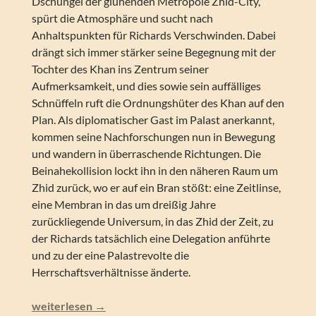
Dschungel der glühenden Metropole Zhid-City,
spürt die Atmosphäre und sucht nach
Anhaltspunkten für Richards Verschwinden. Dabei
drängt sich immer stärker seine Begegnung mit der
Tochter des Khan ins Zentrum seiner
Aufmerksamkeit, und dies sowie sein auffälliges
Schnüffeln ruft die Ordnungshüter des Khan auf den
Plan. Als diplomatischer Gast im Palast anerkannt,
kommen seine Nachforschungen nun in Bewegung
und wandern in überraschende Richtungen. Die
Beinahekollision lockt ihn in den näheren Raum um
Zhid zurück, wo er auf ein Bran stößt: eine Zeitlinse,
eine Membran in das um dreißig Jahre
zurückliegende Universum, in das Zhid der Zeit, zu
der Richards tatsächlich eine Delegation anführte
und zu der eine Palastrevolte die
Herrschaftsverhältnisse änderte.
Matthias Falke – Bran
weiterlesen
→