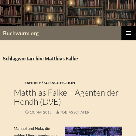
Zum
Inhalt
springen
Buchwurm.org
PRIMÄR
MENÜ
Schlagwortarchiv: Matthias Falke
FANTASY / SCIENCE-FICTION
Matthias Falke – Agenten der
Hondh (D9E)
10. MAI 2015
TOBIAS SCHÄFER
Manuel und Nola, die
beiden Überlebenden der