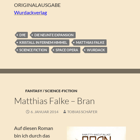
ORIGINALAUSGABE
Wurdackverlag
D9E
DIE NEUNTE EXPANSION
KRISTALL IN FERNEM HIMMEL
MATTHIAS FALKE
SCIENCE FICTION
SPACE OPERA
WURDACK
FANTASY / SCIENCE-FICTION
Matthias Falke – Bran
6. JANUAR 2014
TOBIAS SCHÄFER
Auf diesen Roman
bin ich durch das