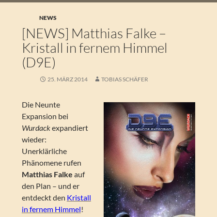
NEWS
[NEWS] Matthias Falke –
Kristall in fernem Himmel
(D9E)
25. MÄRZ 2014
TOBIAS SCHÄFER
Die Neunte
Expansion bei
Wurdack
expandiert
wieder:
Unerklärliche
Phänomene rufen
Matthias Falke
auf
den Plan – und er
entdeckt den
Kristall
in fernem Himmel
!