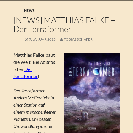
NEWS
[NEWS] MATTHIAS FALKE –
Der Terraformer
7. JANUAR 2015
TOBIAS SCHÄFER
Matthias Falke
baut
die Welt: Bei
Atlantis
ist er
Der
Terraformer
!
Der Terraformer
Anders McCoy lebt in
einer Station auf
einem menschenleeren
Planeten, um dessen
Umwandlung in eine