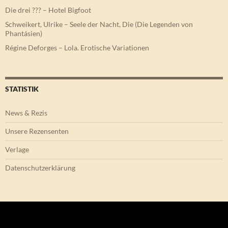
Die drei ??? – Hotel Bigfoot
Schweikert, Ulrike – Seele der Nacht, Die (Die Legenden von
Phantásien)
Régine Deforges – Lola. Erotische Variationen
STATISTIK
News & Rezis
Unsere Rezensenten
Verlage
Datenschutzerklärung