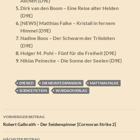
Aschen (D9E)
Dirk van den Boom – Eine Reise alter Helden
(D9E)
[NEWS] Matthias Falke – Kristall in fernem
Himmel (D9E)
Nadine Boos – Der Schwarm der Trilobiten
(D9E)
Holger M. Pohl – Fünf für die Freiheit (D9E)
Niklas Peinecke – Die Sonne der Seelen (D9E)
D9E REZI
DIE NEUNTE EXPANSION
MATTHIAS FALKE
SCIENCE FICTION
WURDACKVERLAG
Beitragsnavigation
VORHERIGER BEITRAG
Robert Galbraith – Der Seidenspinner [Cormoran Strike 2]
NÄCHSTER BEITRAG