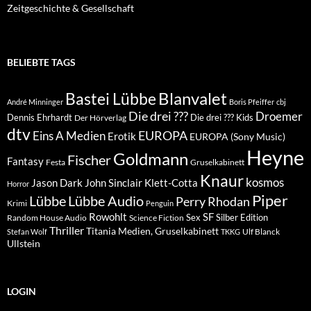
Zeitgeschichte & Gesellschaft
BELIEBTE TAGS
Blanvalet
Bastei Lübbe
André Minninger
Boris Pfeiffer
cbj
Die drei ???
Droemer
Dennis Ehrhardt
Die drei ??? Kids
Der Hörverlag
dtv
EUROPA
Eins A Medien
Erotik
EUROPA (Sony Music)
Heyne
Goldmann
Fischer
Fantasy
Festa
Gruselkabinett
Knaur
kosmos
Klett-Cotta
Jason Dark
John Sinclair
Horror
Piper
Lübbe Audio
Lübbe
Perry Rhodan
Krimi
Penguin
Rowohlt
SF
Sex
Silber Edition
Random House Audio
Science Fiction
Thriller
Titania Medien, Gruselkabinett
Ulf Blanck
Stefan Wolf
TKKG
Ullstein
LOGIN