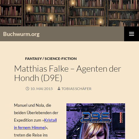
Zum
Inhalt
springen
Buchwurm.org
PRIMÄR
MENÜ
FANTASY / SCIENCE-FICTION
Matthias Falke – Agenten der
Hondh (D9E)
10. MAI 2015
TOBIAS SCHÄFER
Manuel und Nola, die
beiden Überlebenden der
Expedition zum »
Kristall
in fernem Himmel
«,
treten die Reise ins