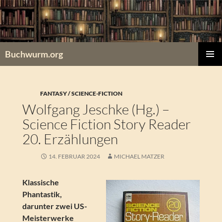
Zum
Inhalt
springen
Buchwurm.org
PRIMÄR
MENÜ
FANTASY / SCIENCE-FICTION
Wolfgang Jeschke (Hg.) –
Science Fiction Story Reader
20. Erzählungen
14. FEBRUAR 2024
MICHAEL MATZER
Klassische
Phantastik,
darunter zwei US-
Meisterwerke