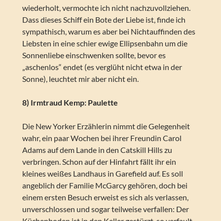
wiederholt, vermochte ich nicht nachzuvollziehen.
Dass dieses Schiff ein Bote der Liebe ist, finde ich
sympathisch, warum es aber bei Nichtauffinden des
Liebsten in eine schier ewige Ellipsenbahn um die
Sonnenliebe einschwenken sollte, bevor es
„aschenlos“ endet (es verglüht nicht etwa in der
Sonne), leuchtet mir aber nicht ein.
8) Irmtraud Kemp: Paulette
Die New Yorker Erzählerin nimmt die Gelegenheit
wahr, ein paar Wochen bei ihrer Freundin Carol
Adams auf dem Lande in den Catskill Hills zu
verbringen. Schon auf der Hinfahrt fällt ihr ein
kleines weißes Landhaus in Garefield auf. Es soll
angeblich der Familie McGarcy gehören, doch bei
einem ersten Besuch erweist es sich als verlassen,
unverschlossen und sogar teilweise verfallen: Der
Küchenboden ist in den Keller gestürzt, so verfault