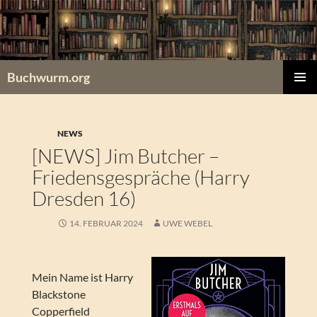
Zum
Inhalt
springen
Buchwurm.org
PRIMÄR
MENÜ
NEWS
[NEWS] Jim Butcher –
Friedensgespräche (Harry
Dresden 16)
14. FEBRUAR 2024
UWE WEBEL
Mein Name ist Harry
Blackstone
Copperfield