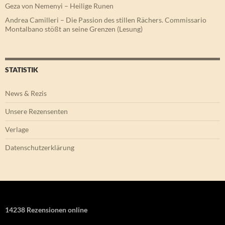
Geza von Nemenyi – Heilige Runen
Andrea Camilleri – Die Passion des stillen Rächers. Commissario
Montalbano stößt an seine Grenzen (Lesung)
STATISTIK
News & Rezis
Unsere Rezensenten
Verlage
Datenschutzerklärung
14238 Rezensionen online