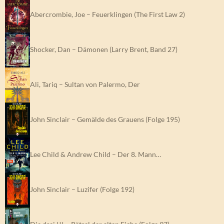
Abercrombie, Joe – Feuerklingen (The First Law 2)
Shocker, Dan – Dämonen (Larry Brent, Band 27)
Ali, Tariq – Sultan von Palermo, Der
John Sinclair – Gemälde des Grauens (Folge 195)
Lee Child & Andrew Child – Der 8. Mann…
John Sinclair – Luzifer (Folge 192)