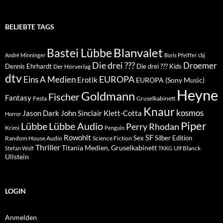
BELIEBTE TAGS
Blanvalet
Bastei Lübbe
André Minninger
Boris Pfeiffer
cbj
Die drei ???
Droemer
Dennis Ehrhardt
Die drei ??? Kids
Der Hörverlag
dtv
EUROPA
Eins A Medien
Erotik
EUROPA (Sony Music)
Heyne
Goldmann
Fischer
Fantasy
Festa
Gruselkabinett
Knaur
kosmos
Klett-Cotta
Jason Dark
John Sinclair
Horror
Piper
Lübbe Audio
Lübbe
Perry Rhodan
Krimi
Penguin
Rowohlt
SF
Sex
Silber Edition
Random House Audio
Science Fiction
Thriller
Titania Medien, Gruselkabinett
Ulf Blanck
Stefan Wolf
TKKG
Ullstein
LOGIN
Anmelden