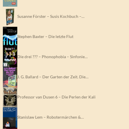
Susanne Förster – Susis Kochbuch –…
Stephen Baxter – Die letzte Flut
Die drei ??? – Phonophobia – Sinfonie…
J. G. Ballard – Der Garten der Zeit. Die…
Professor van Dusen 6 – Die Perlen der Kali
Stanislaw Lem – Robotermärchen &…