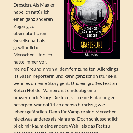
Dresden. Als Magier
habe ich natürlich
einen ganz anderen
Zugang zur
übernatürlichen
Gesellschaft als
gewöhnliche
Menschen. Und ich
hatte immer vor,
meine Freundin von alldem fernzuhalten. Allerdings
ist Susan Reporterin und kann ganz schön stur sein,
wenn es um eine Story geht. Und ein großes Fest am
Roten Hof der Vampire ist eindeutig eine
umwerfende Story. Die Idee, sich eine Einladung zu
besorgen, war natürlich ebenso hirnrissig wie
lebensgefährlich. Denn für Vampire sind Menschen
nie etwas anderes als Nahrung. Doch schlussendlich
blieb mir kaum eine andere Wahl, als das Fest zu
besuchen. Hätte ich es doch bloß gelassen …