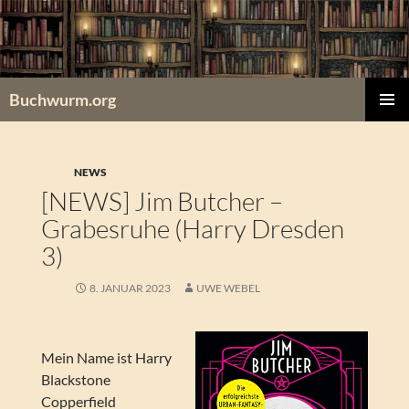
Zum
Inhalt
springen
Buchwurm.org
PRIMÄR
MENÜ
NEWS
[NEWS] Jim Butcher –
Grabesruhe (Harry Dresden
3)
8. JANUAR 2023
UWE WEBEL
Mein Name ist Harry
Blackstone
Copperfield