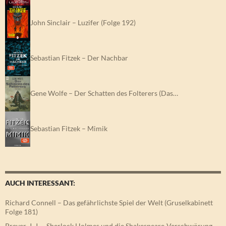
John Sinclair – Luzifer (Folge 192)
Sebastian Fitzek – Der Nachbar
Gene Wolfe – Der Schatten des Folterers (Das…
Sebastian Fitzek – Mimik
AUCH INTERESSANT:
Richard Connell – Das gefährlichste Spiel der Welt (Gruselkabinett
Folge 181)
Preyer, J. J. – Sherlock Holmes und die Shakespeare-Verschwörung