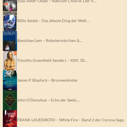
Jussi Adler-Olsen – Natrium Chlorid. Der 9.…
Willy Seidel – Das älteste Ding der Welt…
Stanislaw Lem – Robotermärchen &…
Timothy Greenfield-Sanders – XXX: 30…
James P. Blaylock – Brunnenkinder
John O’Donohue – Echo der Seele.…
FRANK LAUENROTH – White Fire – Band 2 der Corona Saga