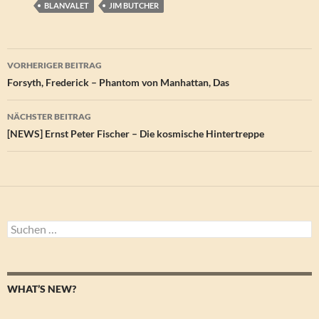
BLANVALET
JIM BUTCHER
Beitragsnavigation
VORHERIGER BEITRAG
Forsyth, Frederick – Phantom von Manhattan, Das
NÄCHSTER BEITRAG
[NEWS] Ernst Peter Fischer – Die kosmische Hintertreppe
Suchen
nach:
WHAT’S NEW?