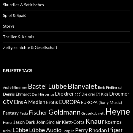
Skurriles & Satirisches
Spiel & Spaß
Storys
Thriller & Krimis
Zeitgeschichte & Gesellschaft
BELIEBTE TAGS
Blanvalet
Bastei Lübbe
André Minninger
Boris Pfeiffer
cbj
Die drei ???
Droemer
Dennis Ehrhardt
Die drei ??? Kids
Der Hörverlag
dtv
EUROPA
Eins A Medien
Erotik
EUROPA (Sony Music)
Heyne
Goldmann
Fischer
Fantasy
Festa
Gruselkabinett
Knaur
kosmos
Klett-Cotta
Jason Dark
John Sinclair
Horror
Piper
Lübbe Audio
Lübbe
Perry Rhodan
Krimi
Penguin