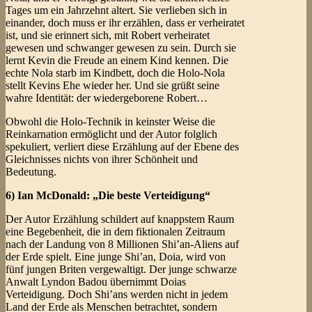
Tages um ein Jahrzehnt altert. Sie verlieben sich in
einander, doch muss er ihr erzählen, dass er verheiratet
ist, und sie erinnert sich, mit Robert verheiratet
gewesen und schwanger gewesen zu sein. Durch sie
lernt Kevin die Freude an einem Kind kennen. Die
echte Nola starb im Kindbett, doch die Holo-Nola
stellt Kevins Ehe wieder her. Und sie grüßt seine
wahre Identität: der wiedergeborene Robert…
Obwohl die Holo-Technik in keinster Weise die
Reinkarnation ermöglicht und der Autor folglich
spekuliert, verliert diese Erzählung auf der Ebene des
Gleichnisses nichts von ihrer Schönheit und
Bedeutung.
6) Ian McDonald: „Die beste Verteidigung“
Der Autor Erzählung schildert auf knappstem Raum
eine Begebenheit, die in dem fiktionalen Zeitraum
nach der Landung von 8 Millionen Shi’an-Aliens auf
der Erde spielt. Eine junge Shi’an, Doia, wird von
fünf jungen Briten vergewaltigt. Der junge schwarze
Anwalt Lyndon Badou übernimmt Doias
Verteidigung. Doch Shi’ans werden nicht in jedem
Land der Erde als Menschen betrachtet, sondern