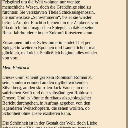
Felsgürtel um die Welt wohnen nur wenige
menschliche Wesen, doch die Gratkönige sind zu
fürchten: Sie versklavten Thels Schicksalsgenossin,
die namenslose „Schwimmerin“, bis er sie wieder
befreit. Auf der Flucht schieben ihn die Zauberer von
Oia durch ihren magischen Spiegel, so daß er seine
Reise Jahrhunderte in der Zukunft fortsetzen kann.
Zusammen mit der Schwimmerin landet Thel per
Spiegel in weiteren Epochen und Landstrichen, mal
glücklich, mal nicht. Schließlich beginnt alles wieder
von vorn.
Mein Eindruck
Dieses Garn scheint gar kein Robinson-Roman zu
sein, sondern erinnert an den mythenwirkenden
Silverberg, an den skurrilen Jack Vance, an den
satirischen Swift und den selbständigen Robinson
Crusoe. Und es könnte durchaus als geologischer
Bericht durchgehen, in Auftrag gegeben von den
legendären Weltschöpfern, die sehen wollten, ob
Schönheit ohne Liebe existieren kann.
Die Schönheit ist in der Gestalt der Welt, doch Liebe