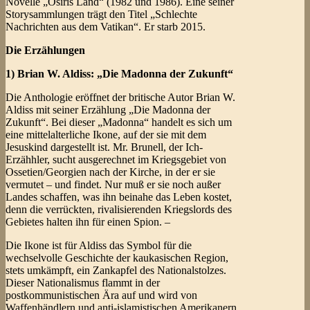
Novelle „Osiris Land“ (1982 und 1986). Eine seiner
Storysammlungen trägt den Titel „Schlechte
Nachrichten aus dem Vatikan“. Er starb 2015.
Die Erzählungen
1) Brian W. Aldiss: „Die Madonna der Zukunft“
Die Anthologie eröffnet der britische Autor Brian W.
Aldiss mit seiner Erzählung „Die Madonna der
Zukunft“. Bei dieser „Madonna“ handelt es sich um
eine mittelalterliche Ikone, auf der sie mit dem
Jesuskind dargestellt ist. Mr. Brunell, der Ich-
Erzähhler, sucht ausgerechnet im Kriegsgebiet von
Ossetien/Georgien nach der Kirche, in der er sie
vermutet – und findet. Nur muß er sie noch außer
Landes schaffen, was ihn beinahe das Leben kostet,
denn die verrückten, rivalisierenden Kriegslords des
Gebietes halten ihn für einen Spion. –
Die Ikone ist für Aldiss das Symbol für die
wechselvolle Geschichte der kaukasischen Region,
stets umkämpft, ein Zankapfel des Nationalstolzes.
Dieser Nationalismus flammt in der
postkommunistischen Ära auf und wird von
Waffenhändlern und anti-islamistischen Amerikanern