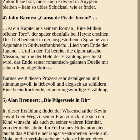
Zukunft sie holt, muss auch Edward in Ägypten
bleiben – kein so übles Schicksal, wie er findet.
4) John Barnes: „Canso de Fis de Jovent“ …
…ist ein Kapitel aus seinem Roman „Eine Million
offener Tore“, der später ebenfalls bei Heyne erschien.
Der Titel bedeutet in der ausgestorbenen Sprache von
Aquitaine in Südwestfrankreich: „Lied vom Ende der
Jugend“. Und in der Tat bereitet die diplomatische
Mission, auf die der Held der Erzählung geschickt
wird, das Ende seiner romantisch-galanten Duelle mit
seinen Jugendgefährten.-
Barnes weiß diesen Prozess sehr detailgenau und
stimmungsvoll, ja liebevoll und elegisch zu schildern.
Eine beeindruckende, erinnerungswürdige Erzählung.
5) Alan Brennert: „Die Pilgerseele in Dir“
In dieser Erzählung findet der Wissenschaftler Kevin
sowohl den Weg zu seiner Frau zurück, die sich ein
Kind wünscht, als auch zu seiner wahren Identität,
von der nichts ahnte. Im Feld seines Holoautomaten
taucht das Abbild einer längst verstorbenen Seele auf,
Nola, und er verfolgt gebannt, wie sie binnen eines