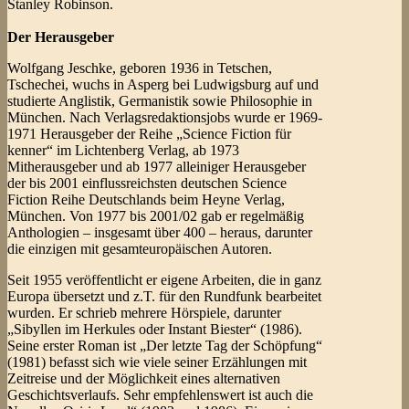
Stanley Robinson.
Der Herausgeber
Wolfgang Jeschke, geboren 1936 in Tetschen,
Tschechei, wuchs in Asperg bei Ludwigsburg auf und
studierte Anglistik, Germanistik sowie Philosophie in
München. Nach Verlagsredaktionsjobs wurde er 1969-
1971 Herausgeber der Reihe „Science Fiction für
kenner“ im Lichtenberg Verlag, ab 1973
Mitherausgeber und ab 1977 alleiniger Herausgeber
der bis 2001 einflussreichsten deutschen Science
Fiction Reihe Deutschlands beim Heyne Verlag,
München. Von 1977 bis 2001/02 gab er regelmäßig
Anthologien – insgesamt über 400 – heraus, darunter
die einzigen mit gesamteuropäischen Autoren.
Seit 1955 veröffentlicht er eigene Arbeiten, die in ganz
Europa übersetzt und z.T. für den Rundfunk bearbeitet
wurden. Er schrieb mehrere Hörspiele, darunter
„Sibyllen im Herkules oder Instant Biester“ (1986).
Seine erster Roman ist „Der letzte Tag der Schöpfung“
(1981) befasst sich wie viele seiner Erzählungen mit
Zeitreise und der Möglichkeit eines alternativen
Geschichtsverlaufs. Sehr empfehlenswert ist auch die