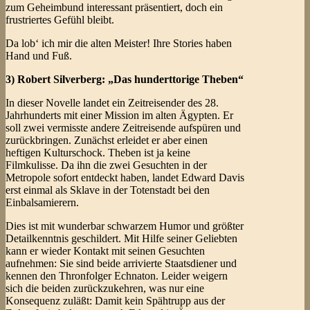
zum Geheimbund interessant präsentiert, doch ein
frustriertes Gefühl bleibt.
Da lob‘ ich mir die alten Meister! Ihre Stories haben
Hand und Fuß.
3) Robert Silverberg: „Das hunderttorige Theben“
In dieser Novelle landet ein Zeitreisender des 28.
Jahrhunderts mit einer Mission im alten Ägypten. Er
soll zwei vermisste andere Zeitreisende aufspüren und
zurückbringen. Zunächst erleidet er aber einen
heftigen Kulturschock. Theben ist ja keine
Filmkulisse. Da ihn die zwei Gesuchten in der
Metropole sofort entdeckt haben, landet Edward Davis
erst einmal als Sklave in der Totenstadt bei den
Einbalsamierern.
Dies ist mit wunderbar schwarzem Humor und größter
Detailkenntnis geschildert. Mit Hilfe seiner Geliebten
kann er wieder Kontakt mit seinen Gesuchten
aufnehmen: Sie sind beide arrivierte Staatsdiener und
kennen den Thronfolger Echnaton. Leider weigern
sich die beiden zurückzukehren, was nur eine
Konsequenz zuläßt: Damit kein Spähtrupp aus der