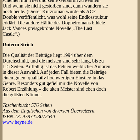
scheinen nur Thel und seine Gefährtin zu kennen.
Und wenn sie nicht gestorben sind, dann wandern sie
noch heute. (Dieser Kurzroman wurde als ACE
Double veröffentlicht, was wohl seine Endlosstruktur
erklärt. Die andere Hälfte des Doppelromans bildete
Jack Vances preisgekrönte Novelle „The Last
Castle“.)
Unterm Strich
Die Qualität der Beiträge liegt 1994 über dem
Durchschnitt, und die meisten sind sehr lang, bis zu
115 Seiten. Auffällig ist das Fehlen weiblicher Autoren
in dieser Auswahl. Auf jeden Fall bieten die Beiträge
einen guten, qualitativ hochwertigen Einstieg in das
Genre. Besonders gut gefiel mir die Novelle von
Robert Erzählung – die alten Meister sind eben doch
die größten Könner.
Taschenbuch: 576 Seiten
Aus dem Englischen von diversen Übersetzern.
ISBN-13: 9783453072640
www.heyne.de