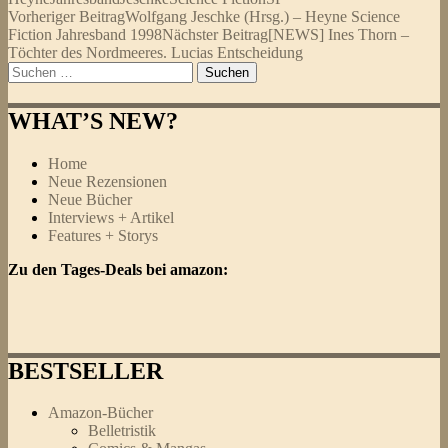
Beitragsnavigation
Vorheriger Beitrag
Wolfgang Jeschke (Hrsg.) – Heyne Science
Fiction Jahresband 1998
Nächster Beitrag
[NEWS] Ines Thorn –
Töchter des Nordmeeres. Lucias Entscheidung
Suchen
nach:
WHAT’S NEW?
Home
Neue Rezensionen
Neue Bücher
Interviews + Artikel
Features + Storys
Zu den Tages-Deals bei amazon:
BESTSELLER
Amazon-Bücher
Belletristik