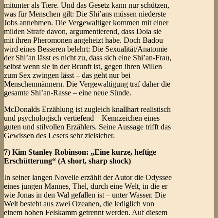
mitunter als Tiere. Und das Gesetz kann nur schützen,
was für Menschen gilt: Die Shi’ans müssen niederste
Jobs annehmen. Die Vergewaltiger kommen mit einer
milden Strafe davon, argumentierend, dass Doia sie
mit ihren Pheromonen angeheizt habe. Doch Badou
wird eines Besseren belehrt: Die Sexualität/Anatomie
der Shi’an lässt es nicht zu, dass sich eine Shi’an-Frau,
selbst wenn sie in der Brunft ist, gegen ihren Willen
zum Sex zwingen lässt – das geht nur bei
Menschenmännern. Die Vergewaltigung traf daher die
gesamte Shi’an-Rasse – eine neue Sünde.
McDonalds Erzählung ist zugleich knallhart realistisch
und psychologisch vertiefend – Kennzeichen eines
guten und stilvollen Erzählers. Seine Aussage trifft das
Gewissen des Lesers sehr zielsicher.
7) Kim Stanley Robinson: „Eine kurze, heftige
Erschütterung“ (A short, sharp shock)
In seiner langen Novelle erzählt der Autor die Odyssee
eines jungen Mannes, Thel, durch eine Welt, in die er
wie Jonas in den Wal gefallen ist – unter Wasser. Die
Welt besteht aus zwei Ozeanen, die lediglich von
einem hohen Felskamm getrennt werden. Auf diesem