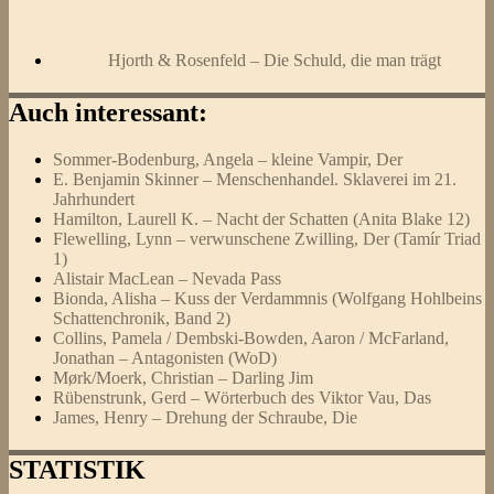
Hjorth & Rosenfeld – Die Schuld, die man trägt
Auch interessant:
Sommer-Bodenburg, Angela – kleine Vampir, Der
E. Benjamin Skinner – Menschenhandel. Sklaverei im 21.
Jahrhundert
Hamilton, Laurell K. – Nacht der Schatten (Anita Blake 12)
Flewelling, Lynn – verwunschene Zwilling, Der (Tamír Triad
1)
Alistair MacLean – Nevada Pass
Bionda, Alisha – Kuss der Verdammnis (Wolfgang Hohlbeins
Schattenchronik, Band 2)
Collins, Pamela / Dembski-Bowden, Aaron / McFarland,
Jonathan – Antagonisten (WoD)
Mørk/Moerk, Christian – Darling Jim
Rübenstrunk, Gerd – Wörterbuch des Viktor Vau, Das
James, Henry – Drehung der Schraube, Die
STATISTIK