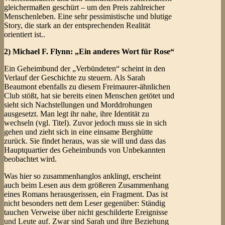
gleichermaßen geschürt – um den Preis zahlreicher
Menschenleben. Eine sehr pessimistische und blutige
Story, die stark an der entsprechenden Realität
orientiert ist..
2) Michael F. Flynn: „Ein anderes Wort für Rose“
Ein Geheimbund der „Verbündeten“ scheint in den
Verlauf der Geschichte zu steuern. Als Sarah
Beaumont ebenfalls zu diesem Freimaurer-ähnlichen
Club stößt, hat sie bereits einen Menschen getötet und
sieht sich Nachstellungen und Morddrohungen
ausgesetzt. Man legt ihr nahe, ihre Identität zu
wechseln (vgl. Titel). Zuvor jedoch muss sie in sich
gehen und zieht sich in eine einsame Berghütte
zurück. Sie findet heraus, was sie will und dass das
Hauptquartier des Geheimbunds von Unbekannten
beobachtet wird.
Was hier so zusammenhanglos anklingt, erscheint
auch beim Lesen aus dem größeren Zusammenhang
eines Romans herausgerissen, ein Fragment. Das ist
nicht besonders nett dem Leser gegenüber: Ständig
tauchen Verweise über nicht geschilderte Ereignisse
und Leute auf. Zwar sind Sarah und ihre Beziehung