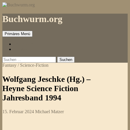
Zum
Inhalt
springen
Buchwurm.org
Primäres Menü
Impressum
Kontakt
Suchen
nach:
Fantasy / Science-Fiction
Wolfgang Jeschke (Hg.) –
Heyne Science Fiction
Jahresband 1994
15. Februar 2024
Michael Matzer