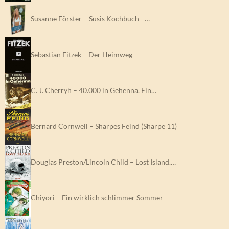
Susanne Förster – Susis Kochbuch –…
Sebastian Fitzek – Der Heimweg
C. J. Cherryh – 40.000 in Gehenna. Ein…
Bernard Cornwell – Sharpes Feind (Sharpe 11)
Douglas Preston/Lincoln Child – Lost Island.…
Chiyori – Ein wirklich schlimmer Sommer