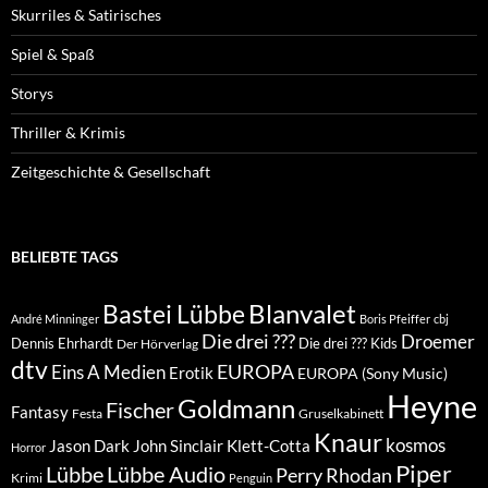
Skurriles & Satirisches
Spiel & Spaß
Storys
Thriller & Krimis
Zeitgeschichte & Gesellschaft
BELIEBTE TAGS
Blanvalet
Bastei Lübbe
André Minninger
Boris Pfeiffer
cbj
Die drei ???
Droemer
Dennis Ehrhardt
Die drei ??? Kids
Der Hörverlag
dtv
EUROPA
Eins A Medien
Erotik
EUROPA (Sony Music)
Heyne
Goldmann
Fischer
Fantasy
Festa
Gruselkabinett
Knaur
kosmos
Klett-Cotta
Jason Dark
John Sinclair
Horror
Piper
Lübbe Audio
Lübbe
Perry Rhodan
Krimi
Penguin