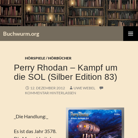
Zum
Inhalt
springen
Buchwurm.org
PRIMÄR
MENÜ
HÖRSPIELE / HÖRBÜCHER
Perry Rhodan – Kampf um
die SOL (Silber Edition 83)
12. DEZEMBER 2012
UWE WEBEL
KOMMENTAR HINTERLASSEN
_Die Handlung:_
Es ist das Jahr 3578.