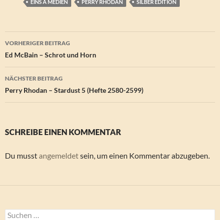
EINS A MEDIEN
PERRY RHODAN
SILBER EDITION
Beitragsnavigation
VORHERIGER BEITRAG
Ed McBain – Schrot und Horn
NÄCHSTER BEITRAG
Perry Rhodan – Stardust 5 (Hefte 2580-2599)
SCHREIBE EINEN KOMMENTAR
Du musst
angemeldet
sein, um einen Kommentar abzugeben.
Suchen