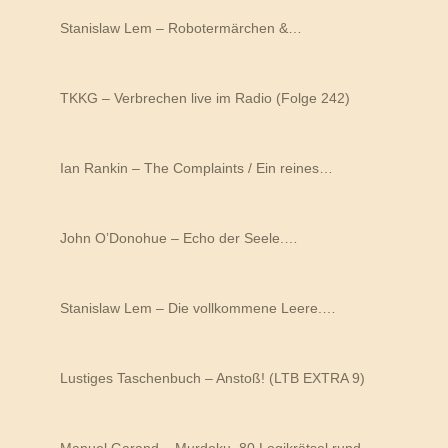
Stanislaw Lem – Robotermärchen &…
TKKG – Verbrechen live im Radio (Folge 242)
Ian Rankin – The Complaints / Ein reines…
John O’Donohue – Echo der Seele.…
Stanislaw Lem – Die vollkommene Leere.…
Lustiges Taschenbuch – Anstoß! (LTB EXTRA 9)
Manuel Garand – Murdoku. 80 Logikrätsel rund…