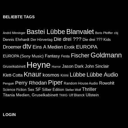
BELIEBTE TAGS
Blanvalet
Bastei Lübbe
André Minninger
Boris Pfeiffer
cbj
Die drei ???
Dennis Ehrhardt
Die drei ??? Kids
Der Hörverlag
dtv
Eins A Medien
EUROPA
Droemer
Erotik
Goldmann
Fischer
Fantasy
EUROPA (Sony Music)
Festa
Heyne
Jason Dark
John Sinclair
Gruselkabinett
Horror
Knaur
Lübbe
Lübbe Audio
kosmos
Klett-Cotta
Krimi
Piper
Perry Rhodan
Rowohlt
Random House Audio
Penguin
Thriller
SF
Sex
Silber Edition
Science Fiction
Stefan Wolf
Ullstein
Titania Medien, Gruselkabinett
Ulf Blanck
TKKG
LOGIN