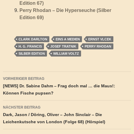
Edition 67)
Perry Rhodan – Die Hyperseuche (Silber
Edition 69)
CLARK DARLTON
EINS A MEDIEN
ERNST VLCEK
H. G. FRANCIS
JOSEF TRATNIK
PERRY RHODAN
SILBER EDITION
WILLIAM VOLTZ
Beitragsnavigation
VORHERIGER BEITRAG
[NEWS] Dr. Sabine Dahm – Frag doch mal … die Maus!:
Können Fische pupsen?
NÄCHSTER BEITRAG
Dark, Jason / Döring, Oliver – John Sinclair – Die
Leichenkutsche von London (Folge 68) (Hörspiel)