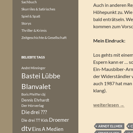
Sachbuch
Auch in anderen Re
Skurriles & Satirisches
Höhepunkt zu. Wie e
Spiel & Spaß
bald enträtseln. W
Storys
kommen zum Vorsch
Thriller & Krimis
Zeitgeschichte & Gesellschaft
Mein Eindruck:
Los gehts mit einem
BELIEBTE TAGS
Espern kann er … sog
André Minninger
Ein-Mausbiber-Armee
Bastei Lübbe
der Widerständler 
auch 1987 hat man s
Blanvalet
klang).
Boris Pfeiffer
cbj
Dennis Ehrhardt
Perry Rhodan – Kri
weiterlesen
→
Der Hörverlag
Die drei ???
Droemer
Die drei ??? Kids
ARNDT ELLMER
C
dtv
Eins A Medien