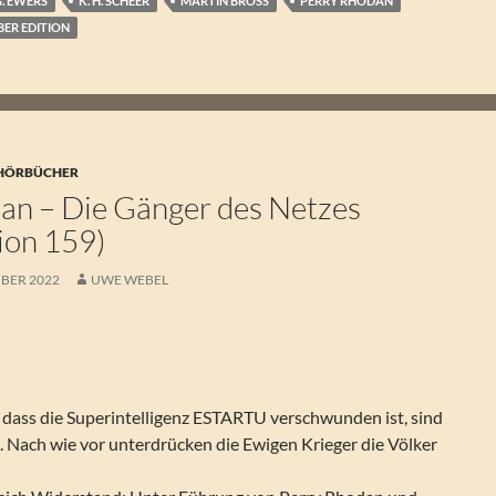
G. EWERS
K. H. SCHEER
MARTIN BROSS
PERRY RHODAN
BER EDITION
 HÖRBÜCHER
an – Die Gänger des Netzes
tion 159)
BER 2022
UWE WEBEL
, dass die Superintelligenz ESTARTU verschwunden ist, sind
. Nach wie vor unterdrücken die Ewigen Krieger die Völker