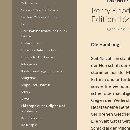
HÖRSPIELE /
Belletristik
Perry Rhoda
Comics / Graphic Novels
Edition 16
Fantasy / Science-Fiction
Film
11. MÄRZ 
Grenzwissenschaft und Neues
Denken
Historisches
Die Handlung:
Horror & Unheimliches
Hörspiele / Hörbücher
Seit 15 Jahren steh
Interviews
der Herrschaft der 
Kinder- und Jugendliteratur
stammen aus der M
Magazine
Estartu und unter
Magie und Esoterik
sowie ihre Verbünde
Musik
schier übermächtig
News
Gegen den Widerst
Philosophie und Religion und
Besatzer eine Gehei
Spiritualität
verlorenen Geschen
Rezensionen
Die Welt Gatas wir
Rollenspiel
Schicksal der Milc