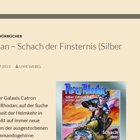
 HÖRBÜCHER
n – Schach der Finsternis (Silber
T 2022
UWE WEBEL
er Galaxis Catron
 Rhodan, auf der Suche
keit der Heimkehr in
tößt auf immer neue
en der ausgestorbenen
ommandogehirne