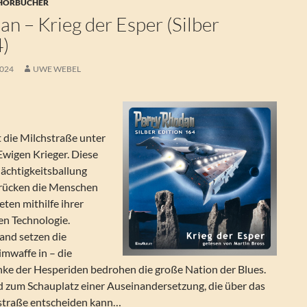
 HÖRBÜCHER
n – Krieg der Esper (Silber
4)
2024
UWE WEBEL
t die Milchstraße unter
Ewigen Krieger. Diese
ächtigkeitsballung
drücken die Menschen
ten mithilfe ihrer
en Technologie.
and setzen die
mwaffe in – die
ke der Hesperiden bedrohen die große Nation der Blues.
d zum Schauplatz einer Auseinandersetzung, die über das
hstraße entscheiden kann…