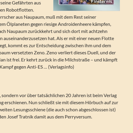
seine Gefährten aus
en Robotflotten.
rrscher aus Naupaum, muß mit dem Rest seiner
em Ölplaneten gegen riesige Androidenheere kämpfen,
ch Naupaum zurückkehrt und sich dort mit achtzehn
 auseinanderzusetzen hat. Als er mit einer neuen Flotte
iegt, kommt es zur Entscheidung zwischen ihm und dem
aum versetzten Zeno. Zeno verliert dieses Duell, und der
n ist frei. Er kehrt zurück in die Milchstraße – und kämpft
 Kampf gegen Anti-ES … (Verlagsinfo)
, sondern vor über tatsächlichen 20 Jahren ist beim Verlag
ung erschienen. Nun schließt sie mit diesem Hörbuch auf zur
weiten Lesungsschiene (die auch schon abgeschlossen ist)
den Josef Tratnik damit aus dem Perryversum.
ch der Finsternis (Silber Edition 73)