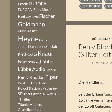
ERNST VLCEK
H. 
EUROPA
Erotik
PETER GRIESE
SIL
EUROPA (Sony Music)
Fischer
Fantasy
Festa
Goldmann
Gruselkabinett
Heyne
HÖRSPIELE /
Horror
Perry Rhod
Jason Dark
John Sinclair
Knaur
(Silber Edi
Klett-Cotta
Lübbe
kosmos
Krimi
27. NOVEM
Lübbe Audio
Penguin
Piper
Perry Rhodan
Die Handlung:
Random House Audio
Rowohlt
Sex
Science Fiction
SF
Seit der Erkenntnis
Silber Edition
Stefan Wolf
Thriller
15 Jahre vergangen
Titania Medien,
der zwölf Galaxien.
Gruselkabinett