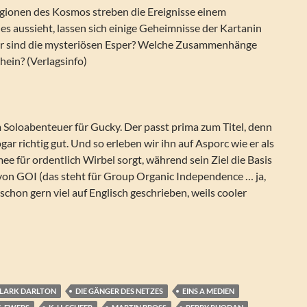
gionen des Kosmos streben die Ereignisse einem
s aussieht, lassen sich einige Geheimnisse der Kartanin
er sind die mysteriösen Esper? Welche Zusammenhänge
ein? (Verlagsinfo)
 Soloabenteuer für Gucky. Der passt prima zum Titel, denn
ar richtig gut. Und so erleben wir ihn auf Asporc wie er als
 für ordentlich Wirbel sorgt, während sein Ziel die Basis
von GOI (das steht für Group Organic Independence … ja,
chon gern viel auf Englisch geschrieben, weils cooler
eg der Esper (Silber Edition 164)
LARK DARLTON
DIE GÄNGER DES NETZES
EINS A MEDIEN