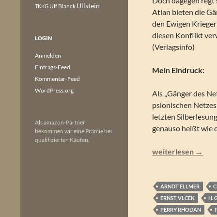
Doch dagegen regt 
Ullstein
Ulf Blanck
TKKG
Atlan bieten die G
den Ewigen Kriegern
diesen Konflikt ver
LOGIN
(Verlagsinfo)
Anmelden
Eintrags-Feed
Mein Eindruck:
Kommentar-Feed
WordPress.org
Als „Gänger des Net
psionischen Netzes
letzten Silberlesung
Als amazon-Partner
genauso heißt wie 
bekommen wir eine Prämie bei
qualifizierten Käufen.
Perry Rhodan – Die
weiterlesen
→
ARNDT ELLMER
C
ERNST VLCEK
H. 
PERRY RHODAN