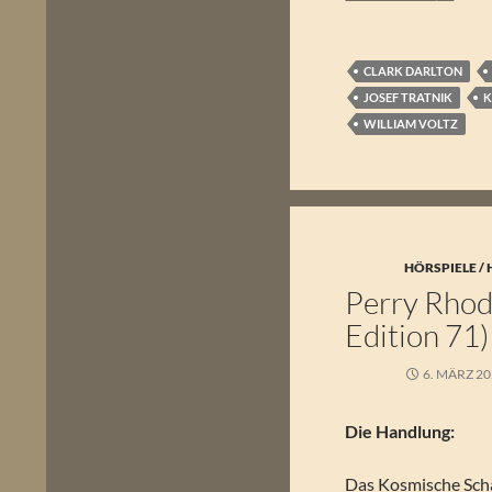
CLARK DARLTON
JOSEF TRATNIK
K
WILLIAM VOLTZ
HÖRSPIELE /
Perry Rhoda
Edition 71)
6. MÄRZ 2
Die Handlung:
Das Kosmische Scha