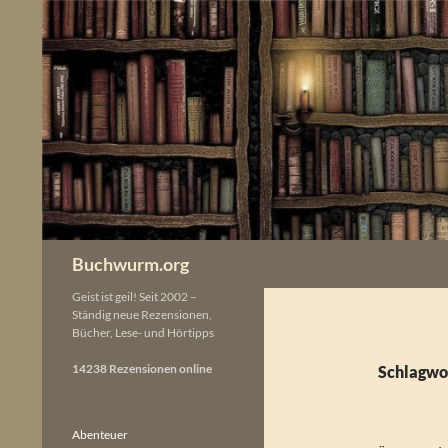
Zum
Inhalt
springen
Buchwurm.org
Geist ist geil! Seit 2002 –
Ständig neue Rezensionen,
Bücher, Lese- und Hörtipps
14238 Rezensionen online
Schlagwor
Abenteuer