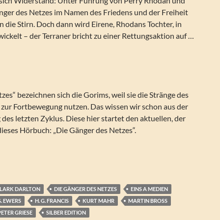
sich Widerstand: Unter Führung von Perry Rhodan und
änger des Netzes im Namen des Friedens und der Freiheit
 die Stirn. Doch dann wird Eirene, Rhodans Tochter, in
wickelt – der Terraner bricht zu einer Rettungsaktion auf …
zes“ bezeichnen sich die Gorims, weil sie die Stränge des
 zur Fortbewegung nutzen. Das wissen wir schon aus der
 des letzten Zyklus. Diese hier startet den aktuellen, der
dieses Hörbuch: „Die Gänger des Netzes“.
 Gänger des Netzes (Silber Edition 159)
LARK DARLTON
DIE GÄNGER DES NETZES
EINS A MEDIEN
G. EWERS
H. G. FRANCIS
KURT MAHR
MARTIN BROSS
PETER GRIESE
SILBER EDITION