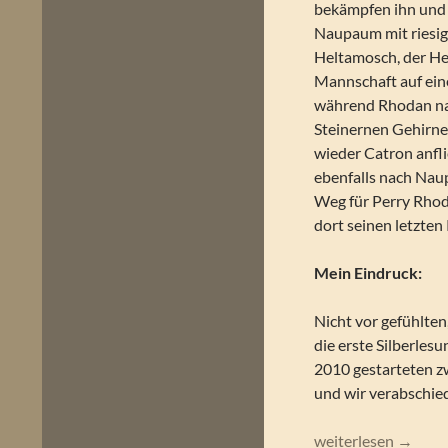
bekämpfen ihn und 
Naupaum mit riesig
Heltamosch, der He
Mannschaft auf ein
während Rhodan na
Steinernen Gehirnen
wieder Catron anfl
ebenfalls nach Naup
Weg für Perry Rhoda
dort seinen letzten
Mein Eindruck:
Nicht vor gefühlten
die erste Silberles
2010 gestarteten z
und wir verabschie
Perry Rhodan – Scha
weiterlesen
→