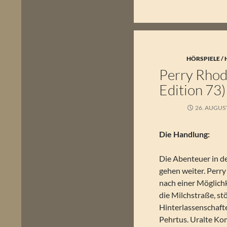
HÖRSPIELE /
Perry Rhoda
Edition 73)
26. AUGUS
Die Handlung:
Die Abenteuer in d
gehen weiter. Perry
nach einer Möglich
die Milchstraße, s
Hinterlassenschaft
Pehrtus. Uralte K