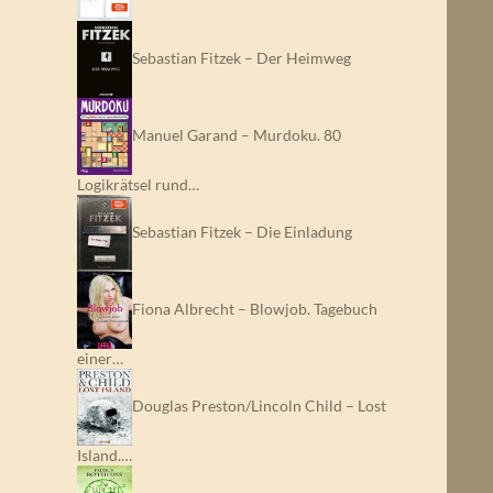
Sebastian Fitzek – Der Heimweg
Manuel Garand – Murdoku. 80
Logikrätsel rund…
Sebastian Fitzek – Die Einladung
Fiona Albrecht – Blowjob. Tagebuch
einer…
Douglas Preston/Lincoln Child – Lost
Island.…