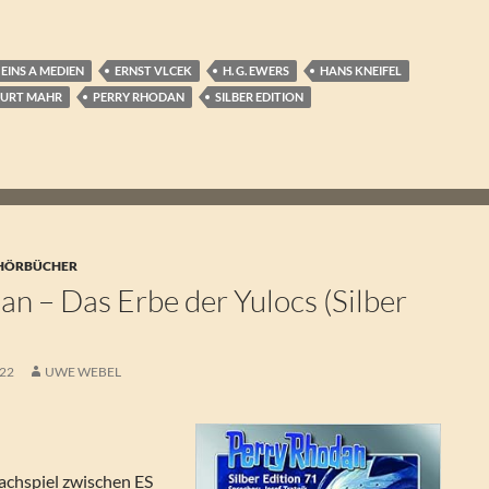
EINS A MEDIEN
ERNST VLCEK
H. G. EWERS
HANS KNEIFEL
URT MAHR
PERRY RHODAN
SILBER EDITION
 HÖRBÜCHER
n – Das Erbe der Yulocs (Silber
022
UWE WEBEL
chspiel zwischen ES