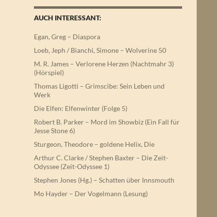
AUCH INTERESSANT:
Egan, Greg – Diaspora
Loeb, Jeph / Bianchi, Simone – Wolverine 50
M. R. James – Verlorene Herzen (Nachtmahr 3)
(Hörspiel)
Thomas Ligotti – Grimscibe: Sein Leben und
Werk
Die Elfen: Elfenwinter (Folge 5)
Robert B. Parker – Mord im Showbiz (Ein Fall für
Jesse Stone 6)
Sturgeon, Theodore – goldene Helix, Die
Arthur C. Clarke / Stephen Baxter – Die Zeit-
Odyssee (Zeit-Odyssee 1)
Stephen Jones (Hg.) – Schatten über Innsmouth
Mo Hayder – Der Vogelmann (Lesung)