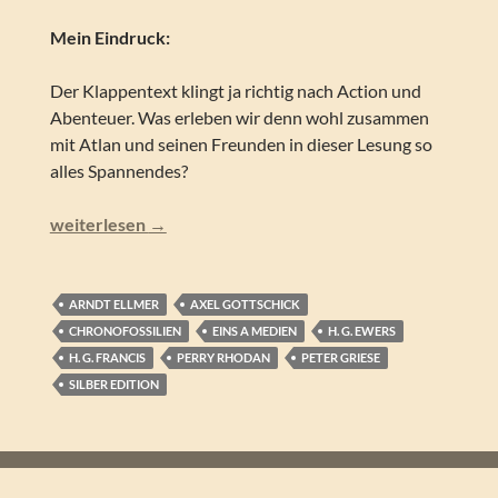
Mein Eindruck:
Der Klappentext klingt ja richtig nach Action und
Abenteuer. Was erleben wir denn wohl zusammen
mit Atlan und seinen Freunden in dieser Lesung so
alles Spannendes?
Perry Rhodan – Der Einsame der Tiefe (Silber Edition 149
weiterlesen
→
ARNDT ELLMER
AXEL GOTTSCHICK
CHRONOFOSSILIEN
EINS A MEDIEN
H. G. EWERS
H. G. FRANCIS
PERRY RHODAN
PETER GRIESE
SILBER EDITION