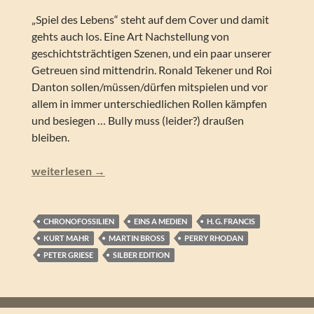
„Spiel des Lebens“ steht auf dem Cover und damit
gehts auch los. Eine Art Nachstellung von
geschichtsträchtigen Szenen, und ein paar unserer
Getreuen sind mittendrin. Ronald Tekener und Roi
Danton sollen/müssen/dürfen mitspielen und vor
allem in immer unterschiedlichen Rollen kämpfen
und besiegen … Bully muss (leider?) draußen
bleiben.
Perry Rhodan – Das Spiel des Lebens (Silber Edition 156)
weiterlesen
→
CHRONOFOSSILIEN
EINS A MEDIEN
H. G. FRANCIS
KURT MAHR
MARTIN BROSS
PERRY RHODAN
PETER GRIESE
SILBER EDITION