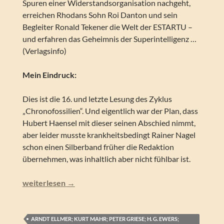
Spuren einer Widerstandsorganisation nachgeht,
erreichen Rhodans Sohn Roi Danton und sein
Begleiter Ronald Tekener die Welt der ESTARTU –
und erfahren das Geheimnis der Superintelligenz …
(Verlagsinfo)
Mein Eindruck:
Dies ist die 16. und letzte Lesung des Zyklus
„Chronofossilien“. Und eigentlich war der Plan, dass
Hubert Haensel mit dieser seinen Abschied nimmt,
aber leider musste krankheitsbedingt Rainer Nagel
schon einen Silberband früher die Redaktion
übernehmen, was inhaltlich aber nicht fühlbar ist.
Perry Rhodan – Im Garten der ESTARTU (Silber Edition 1
weiterlesen
→
ARNDT ELLMER; KURT MAHR; PETER GRIESE; H. G. EWERS;