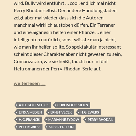
wird. Bully wird entführt … cool, endlich mal nicht
Perry Rhodan selbst. Der andere Handlungsfaden
zeigt aber mal wieder, dass sich die Autoren
manchmal wirklich austoben dürfen. Ein Terraner
und eine Siganesin helfen einer Pflanze … einer
intelligenten natürlich, sonst wüsste man ja nicht,
wie man ihr helfen sollte. So spektakulär interessant
scheint dieser Charakter aber nicht gewesen zu sein,
Comanzatara, wie sie heißt, taucht nur in fünf
Heftromanen der Perry-Rhodan-Serie auf.
Perry Rhodan – Sternenfieber (Silber Edition 151)
weiterlesen
→
AXEL GOTTSCHICK
CHRONOFOSSILIEN
EINS A MEDIEN
ERNST VLCEK
H. G. EWERS
H. G. FRANCIS
MARIANNE SYDOW
PERRY RHODAN
PETER GRIESE
SILBER EDITION