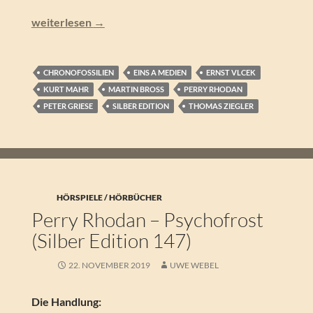
Perry Rhodan – Die Macht des Träumers (Silber Edition 1
weiterlesen
→
CHRONOFOSSILIEN
EINS A MEDIEN
ERNST VLCEK
KURT MAHR
MARTIN BROSS
PERRY RHODAN
PETER GRIESE
SILBER EDITION
THOMAS ZIEGLER
HÖRSPIELE / HÖRBÜCHER
Perry Rhodan – Psychofrost
(Silber Edition 147)
22. NOVEMBER 2019
UWE WEBEL
Die Handlung: