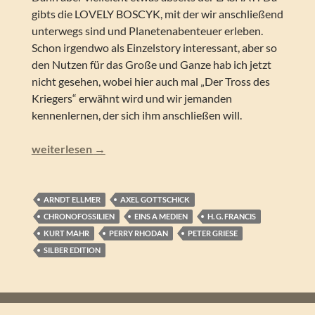
gibts die LOVELY BOSCYK, mit der wir anschließend
unterwegs sind und Planetenabenteuer erleben.
Schon irgendwo als Einzelstory interessant, aber so
den Nutzen für das Große und Ganze hab ich jetzt
nicht gesehen, wobei hier auch mal „Der Tross des
Kriegers“ erwähnt wird und wir jemanden
kennenlernen, der sich ihm anschließen will.
Perry Rhodan – Der Tross des Kriegers (Silber Edition 15
weiterlesen
→
ARNDT ELLMER
AXEL GOTTSCHICK
CHRONOFOSSILIEN
EINS A MEDIEN
H. G. FRANCIS
KURT MAHR
PERRY RHODAN
PETER GRIESE
SILBER EDITION