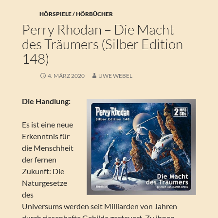
HÖRSPIELE / HÖRBÜCHER
Perry Rhodan – Die Macht
des Träumers (Silber Edition
148)
4. MÄRZ 2020
UWE WEBEL
Die Handlung:
Es ist eine neue
Erkenntnis für
die Menschheit
der fernen
Zukunft: Die
Naturgesetze
des
Universums werden seit Milliarden von Jahren
durch riesenhafte Gebilde gesteuert. Zu ihnen