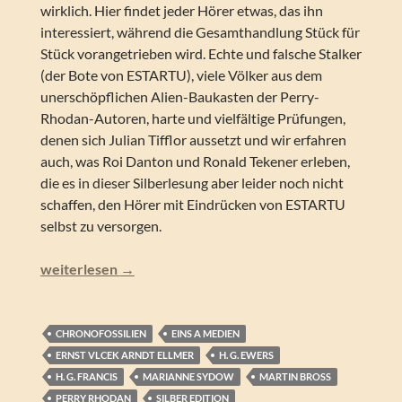
wirklich. Hier findet jeder Hörer etwas, das ihn
interessiert, während die Gesamthandlung Stück für
Stück vorangetrieben wird. Echte und falsche Stalker
(der Bote von ESTARTU), viele Völker aus dem
unerschöpflichen Alien-Baukasten der Perry-
Rhodan-Autoren, harte und vielfältige Prüfungen,
denen sich Julian Tifflor aussetzt und wir erfahren
auch, was Roi Danton und Ronald Tekener erleben,
die es in dieser Silberlesung aber leider noch nicht
schaffen, den Hörer mit Eindrücken von ESTARTU
selbst zu versorgen.
Perry Rhodan – Stalker gegen Stalker (Silber Edition 157
weiterlesen
→
CHRONOFOSSILIEN
EINS A MEDIEN
ERNST VLCEK ARNDT ELLMER
H. G. EWERS
H. G. FRANCIS
MARIANNE SYDOW
MARTIN BROSS
PERRY RHODAN
SILBER EDITION