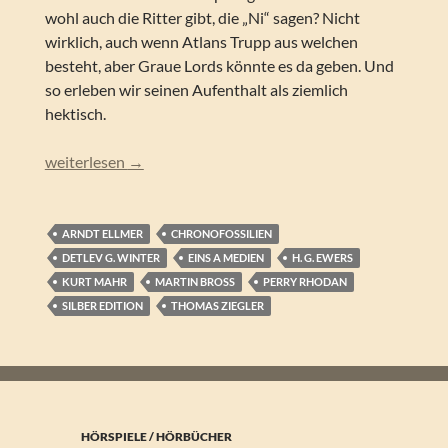
wohl auch die Ritter gibt, die „Ni“ sagen? Nicht
wirklich, auch wenn Atlans Trupp aus welchen
besteht, aber Graue Lords könnte es da geben. Und
so erleben wir seinen Aufenthalt als ziemlich
hektisch.
Perry Rhodan – Die Raum-Zeit-Ingenieure (Silber Edition 
weiterlesen
→
ARNDT ELLMER
CHRONOFOSSILIEN
DETLEV G. WINTER
EINS A MEDIEN
H. G. EWERS
KURT MAHR
MARTIN BROSS
PERRY RHODAN
SILBER EDITION
THOMAS ZIEGLER
HÖRSPIELE / HÖRBÜCHER