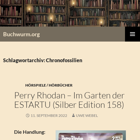
Zum
Inhalt
springen
Buchwurm.org
PRIMÄR
MENÜ
Schlagwortarchiv: Chronofossilien
HÖRSPIELE / HÖRBÜCHER
Perry Rhodan – Im Garten der
ESTARTU (Silber Edition 158)
11. SEPTEMBER 2022
UWE WEBEL
Die Handlung: