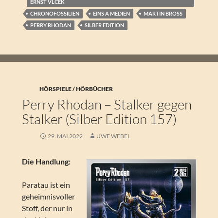
ERNST VLCEK
CHRONOFOSSILIEN
EINS A MEDIEN
MARTIN BROSS
PERRY RHODAN
SILBER EDITION
HÖRSPIELE / HÖRBÜCHER
Perry Rhodan – Stalker gegen
Stalker (Silber Edition 157)
29. MAI 2022
UWE WEBEL
Die Handlung:
Paratau ist ein
geheimnisvoller
Stoff, der nur in