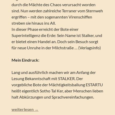
durch die Mächte des Chaos verursacht worden
sind. Nun werden zahlreiche Terraner vom Sternweh
ergriffen – mit den sogenannten Virenschiffen
streben sie hinaus ins All.
In dieser Phase erreicht der Bote einer
Superintelligenz die Erde: Sein Name ist Stalker, und
er bietet einen Handel an. Doch sein Besuch sorgt
für neue Unruhe in der Milchstraße … (Verlagsinfo)
Mein Eindruck:
Lang und ausführlich machen wir am Anfang der
Lesung Bekanntschaft mit STALKER. Der
vorgebliche Bote der Mächtigkeitsballung ESTARTU
heißt eigentlich Sotho Tal Ker, aber Menschen lieben
halt Abkürzungen und Sprachvereinfachungen.
Perry Rhodan – Stalker (Silber Edition 150)
weiterlesen
→