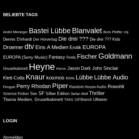
BELIEBTE TAGS
Blanvalet
Bastei Lübbe
André Minninger
Boris Pfeiffer
cbj
Die drei ???
Dennis Ehrhardt
Die drei ??? Kids
Der Hörverlag
dtv
Eins A Medien
EUROPA
Droemer
Erotik
Goldmann
Fischer
Fantasy
EUROPA (Sony Music)
Festa
Heyne
Jason Dark
John Sinclair
Gruselkabinett
Horror
Knaur
Lübbe
Lübbe Audio
kosmos
Klett-Cotta
Krimi
Piper
Perry Rhodan
Rowohlt
Random House Audio
Penguin
Thriller
SF
Sex
Silber Edition
Science Fiction
Stefan Wolf
Ullstein
Titania Medien, Gruselkabinett
Ulf Blanck
TKKG
LOGIN
Anmelden