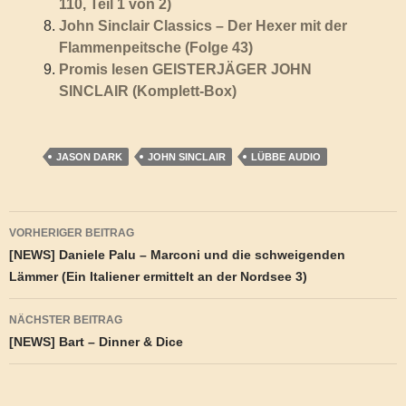
110, Teil 1 von 2)
John Sinclair Classics – Der Hexer mit der
Flammenpeitsche (Folge 43)
Promis lesen GEISTERJÄGER JOHN
SINCLAIR (Komplett-Box)
JASON DARK
JOHN SINCLAIR
LÜBBE AUDIO
Beitragsnavigation
VORHERIGER BEITRAG
[NEWS] Daniele Palu – Marconi und die schweigenden
Lämmer (Ein Italiener ermittelt an der Nordsee 3)
NÄCHSTER BEITRAG
[NEWS] Bart – Dinner & Dice