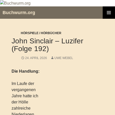
Zum
Inhalt
Buchwurm.org
springen
PRIMÄR
MENÜ
HÖRSPIELE / HÖRBÜCHER
John Sinclair – Luzifer
(Folge 192)
24. APRIL 2026
UWE WEBEL
Die Handlung:
Im Laufe der
vergangenen
Jahre hatte ich
der Hölle
zahlreiche
Niederlagen