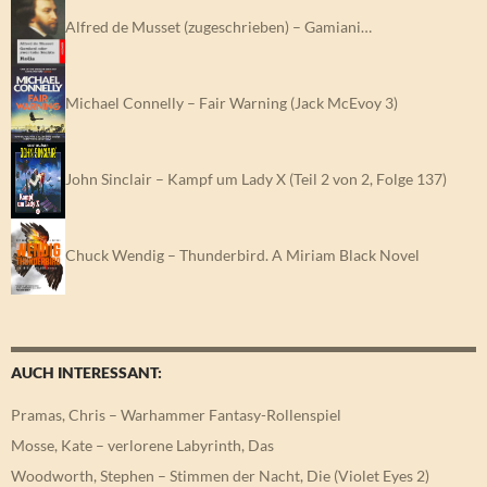
Alfred de Musset (zugeschrieben) – Gamiani…
Michael Connelly – Fair Warning (Jack McEvoy 3)
John Sinclair – Kampf um Lady X (Teil 2 von 2, Folge 137)
Chuck Wendig – Thunderbird. A Miriam Black Novel
AUCH INTERESSANT:
Pramas, Chris – Warhammer Fantasy-Rollenspiel
Mosse, Kate – verlorene Labyrinth, Das
Woodworth, Stephen – Stimmen der Nacht, Die (Violet Eyes 2)