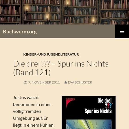
Zum
Inhalt
springen
Buchwurm.org
PRIMÄR
MENÜ
KINDER- UND JUGENDLITERATUR
Die drei ??? – Spur ins Nichts
(Band 121)
7. NOVEMBER 2011
EVA SCHUSTER
Justus wacht
benommen in einer
völlig fremden
Umgebung auf. Er
liegt in einem kühlen,