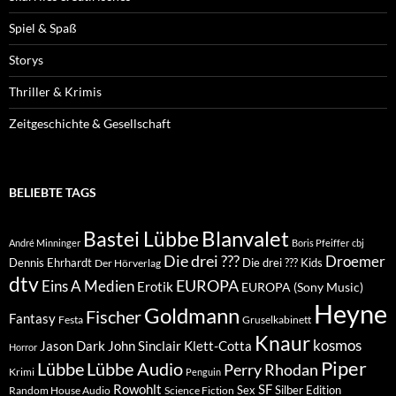
Spiel & Spaß
Storys
Thriller & Krimis
Zeitgeschichte & Gesellschaft
BELIEBTE TAGS
Blanvalet
Bastei Lübbe
André Minninger
Boris Pfeiffer
cbj
Die drei ???
Droemer
Dennis Ehrhardt
Die drei ??? Kids
Der Hörverlag
dtv
EUROPA
Eins A Medien
Erotik
EUROPA (Sony Music)
Heyne
Goldmann
Fischer
Fantasy
Festa
Gruselkabinett
Knaur
kosmos
Klett-Cotta
Jason Dark
John Sinclair
Horror
Piper
Lübbe Audio
Lübbe
Perry Rhodan
Krimi
Penguin
Rowohlt
SF
Sex
Silber Edition
Random House Audio
Science Fiction