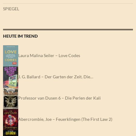
SPIEGEL
HEUTE IM TREND
Laura Malina Seiler – Love Codes
J. G. Ballard – Der Garten der Zeit. Die…
Professor van Dusen 6 – Die Perlen der Kali
Abercrombie, Joe – Feuerklingen (The First Law 2)