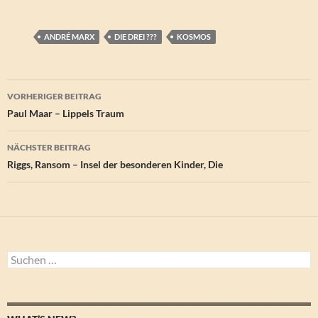
ANDRÉ MARX
DIE DREI ???
KOSMOS
Beitragsnavigation
VORHERIGER BEITRAG
Paul Maar – Lippels Traum
NÄCHSTER BEITRAG
Riggs, Ransom – Insel der besonderen Kinder, Die
Suchen
nach: