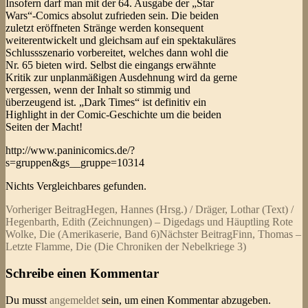
Insofern darf man mit der 64. Ausgabe der „Star
Wars“-Comics absolut zufrieden sein. Die beiden
zuletzt eröffneten Stränge werden konsequent
weiterentwickelt und gleichsam auf ein spektakuläres
Schlussszenario vorbereitet, welches dann wohl die
Nr. 65 bieten wird. Selbst die eingangs erwähnte
Kritik zur unplanmäßigen Ausdehnung wird da gerne
vergessen, wenn der Inhalt so stimmig und
überzeugend ist. „Dark Times“ ist definitiv ein
Highlight in der Comic-Geschichte um die beiden
Seiten der Macht!
http://www.paninicomics.de/?
s=gruppen&gs__gruppe=10314
Nichts Vergleichbares gefunden.
Beitragsnavigation
Vorheriger Beitrag
Hegen, Hannes (Hrsg.) / Dräger, Lothar (Text) /
Hegenbarth, Edith (Zeichnungen) – Digedags und Häuptling Rote
Wolke, Die (Amerikaserie, Band 6)
Nächster Beitrag
Finn, Thomas –
Letzte Flamme, Die (Die Chroniken der Nebelkriege 3)
Schreibe einen Kommentar
Du musst
angemeldet
sein, um einen Kommentar abzugeben.