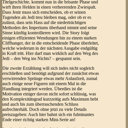
Titelgeschichte, kommt nun in die brisante Phase und
wirft ihren Helden in einen verheerenden Zwiespalt.
Dass Jenir muss sich entscheiden, ob er seinen
Tugenden als Jedi treu bleiben mag, oder ob er es
zulässt, dass sein Hass auf die niederträchtigen
Methoden des Imperiums überhand nimmt und seine
Sinne künftig kontrollieren wird. Die Story folgt
einigen effizienten Wendungen hin zu einem starken
Cliffhanger, der in die entscheidende Phase überleitet,
welche wiederum in der nächsten Ausgabe endgültig
in Kraft tritt. Hier darf man wirklich auf den Weg des
Jedi – den Weg ins Nichts? – gespannt sein.
Die zweite Erzählung will sich indes nicht sogleich
erschließen und benötigt aufgrund der zunächst etwas
verwirrenden Sprünge etwas mehr Anlaufzeit, zumal
auch einige neue Figuren mit einem Mal in die
Handlung integriert werden. Überdies ist die
Motivation einiger davon nicht sofort schlüssig, was
den Komplexitätsgrad kurzzeitig aufs Maximum hebt
und auch bis zum überraschenden Schluss
aufrechterhält. Doch ohne jetzt zu viele Details
preiszugeben: Auch hier bahnt sich ein fulminantes
Ende einer richtig starken Mini-Serie an!