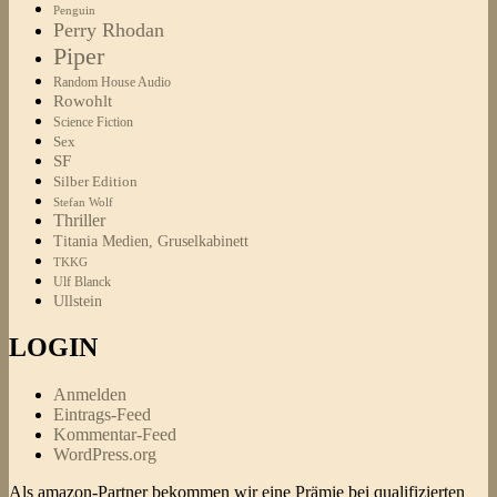
Penguin
Perry Rhodan
Piper
Random House Audio
Rowohlt
Science Fiction
Sex
SF
Silber Edition
Stefan Wolf
Thriller
Titania Medien, Gruselkabinett
TKKG
Ulf Blanck
Ullstein
LOGIN
Anmelden
Eintrags-Feed
Kommentar-Feed
WordPress.org
Als amazon-Partner bekommen wir eine Prämie bei qualifizierten