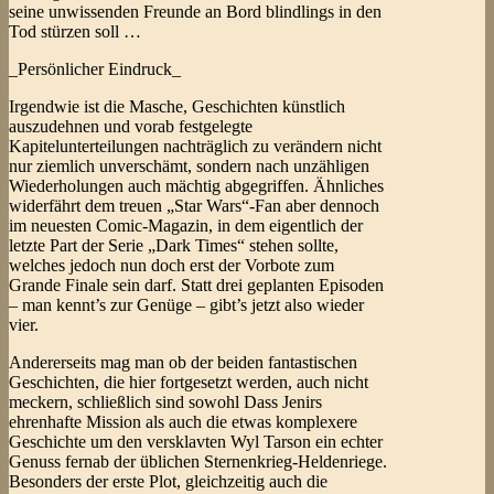
seine unwissenden Freunde an Bord blindlings in den
Tod stürzen soll …
_Persönlicher Eindruck_
Irgendwie ist die Masche, Geschichten künstlich
auszudehnen und vorab festgelegte
Kapitelunterteilungen nachträglich zu verändern nicht
nur ziemlich unverschämt, sondern nach unzähligen
Wiederholungen auch mächtig abgegriffen. Ähnliches
widerfährt dem treuen „Star Wars“-Fan aber dennoch
im neuesten Comic-Magazin, in dem eigentlich der
letzte Part der Serie „Dark Times“ stehen sollte,
welches jedoch nun doch erst der Vorbote zum
Grande Finale sein darf. Statt drei geplanten Episoden
– man kennt’s zur Genüge – gibt’s jetzt also wieder
vier.
Andererseits mag man ob der beiden fantastischen
Geschichten, die hier fortgesetzt werden, auch nicht
meckern, schließlich sind sowohl Dass Jenirs
ehrenhafte Mission als auch die etwas komplexere
Geschichte um den versklavten Wyl Tarson ein echter
Genuss fernab der üblichen Sternenkrieg-Heldenriege.
Besonders der erste Plot, gleichzeitig auch die