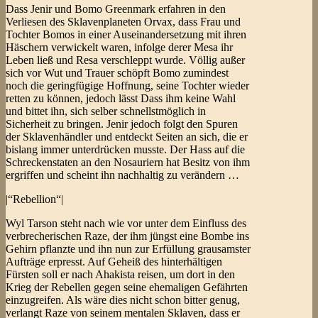
Dass Jenir und Bomo Greenmark erfahren in den
Verliesen des Sklavenplaneten Orvax, dass Frau und
Tochter Bomos in einer Auseinandersetzung mit ihren
Häschern verwickelt waren, infolge derer Mesa ihr
Leben ließ und Resa verschleppt wurde. Völlig außer
sich vor Wut und Trauer schöpft Bomo zumindest
noch die geringfügige Hoffnung, seine Tochter wieder
retten zu können, jedoch lässt Dass ihm keine Wahl
und bittet ihn, sich selber schnellstmöglich in
Sicherheit zu bringen. Jenir jedoch folgt den Spuren
der Sklavenhändler und entdeckt Seiten an sich, die er
bislang immer unterdrücken musste. Der Hass auf die
Schreckenstaten an den Nosauriern hat Besitz von ihm
ergriffen und scheint ihn nachhaltig zu verändern …
|“Rebellion“|
Wyl Tarson steht nach wie vor unter dem Einfluss des
verbrecherischen Raze, der ihm jüngst eine Bombe ins
Gehirn pflanzte und ihn nun zur Erfüllung grausamster
Aufträge erpresst. Auf Geheiß des hinterhältigen
Fürsten soll er nach Ahakista reisen, um dort in den
Krieg der Rebellen gegen seine ehemaligen Gefährten
einzugreifen. Als wäre dies nicht schon bitter genug,
verlangt Raze von seinem mentalen Sklaven, dass er