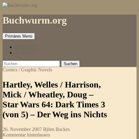
Zum
Inhalt
springen
Buchwurm.org
Primäres Menü
Impressum
Kontakt
Suchen
nach:
Comics / Graphic Novels
Hartley, Welles / Harrison,
Mick / Wheatley, Doug –
Star Wars 64: Dark Times 3
(von 5) – Der Weg ins Nichts
26. November 2007
Björn Backes
Kommentar hinterlassen