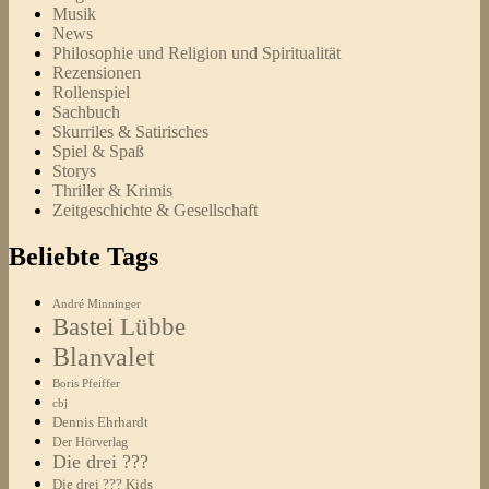
Musik
News
Philosophie und Religion und Spiritualität
Rezensionen
Rollenspiel
Sachbuch
Skurriles & Satirisches
Spiel & Spaß
Storys
Thriller & Krimis
Zeitgeschichte & Gesellschaft
Beliebte Tags
André Minninger
Bastei Lübbe
Blanvalet
Boris Pfeiffer
cbj
Dennis Ehrhardt
Der Hörverlag
Die drei ???
Die drei ??? Kids