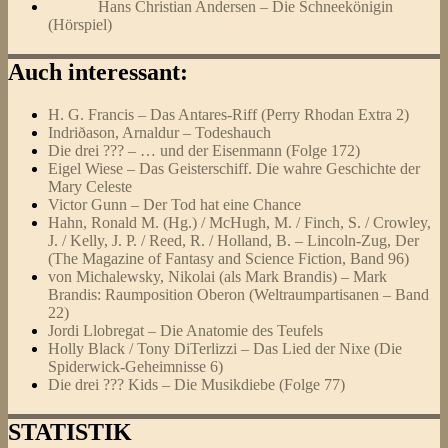
Hans Christian Andersen – Die Schneekönigin
(Hörspiel)
Auch interessant:
H. G. Francis – Das Antares-Riff (Perry Rhodan Extra 2)
Indriðason, Arnaldur – Todeshauch
Die drei ??? – … und der Eisenmann (Folge 172)
Eigel Wiese – Das Geisterschiff. Die wahre Geschichte der
Mary Celeste
Victor Gunn – Der Tod hat eine Chance
Hahn, Ronald M. (Hg.) / McHugh, M. / Finch, S. / Crowley,
J. / Kelly, J. P. / Reed, R. / Holland, B. – Lincoln-Zug, Der
(The Magazine of Fantasy and Science Fiction, Band 96)
von Michalewsky, Nikolai (als Mark Brandis) – Mark
Brandis: Raumposition Oberon (Weltraumpartisanen – Band
22)
Jordi Llobregat – Die Anatomie des Teufels
Holly Black / Tony DiTerlizzi – Das Lied der Nixe (Die
Spiderwick-Geheimnisse 6)
Die drei ??? Kids – Die Musikdiebe (Folge 77)
STATISTIK