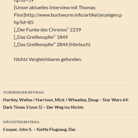
[Unser aktuelles Interview mit Thomas
Finn]http://www.buchwurm.info/artikel/anzeigen.p
hp?id=85
[„Der Funke des Chronos“ 2239
[„Das Greifenopfer“ 1849
[„Das Greifenopfer“ 2844 (Hörbuch)
Nichts Vergleichbares gefunden.
Beitragsnavigation
VORHERIGER BEITRAG
Hartley, Welles / Harrison, Mick / Wheatley, Doug – Star Wars 64:
Dark Times 3 (von 5) – Der Weg ins Nichts
NÄCHSTER BEITRAG
Cooper, John S. – fünfte Flugzeug, Das