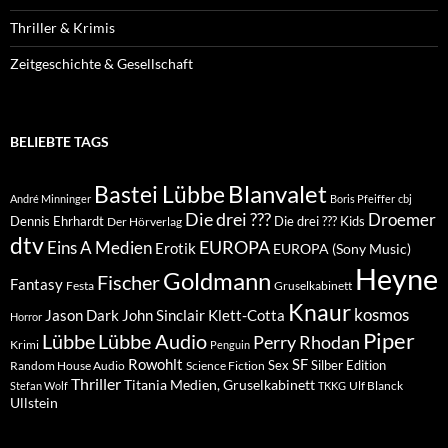
Thriller & Krimis
Zeitgeschichte & Gesellschaft
BELIEBTE TAGS
Blanvalet
Bastei Lübbe
André Minninger
Boris Pfeiffer
cbj
Die drei ???
Droemer
Dennis Ehrhardt
Die drei ??? Kids
Der Hörverlag
dtv
EUROPA
Eins A Medien
Erotik
EUROPA (Sony Music)
Heyne
Goldmann
Fischer
Fantasy
Festa
Gruselkabinett
Knaur
kosmos
Klett-Cotta
Jason Dark
John Sinclair
Horror
Piper
Lübbe Audio
Lübbe
Perry Rhodan
Krimi
Penguin
Rowohlt
SF
Sex
Silber Edition
Random House Audio
Science Fiction
Thriller
Titania Medien, Gruselkabinett
Ulf Blanck
Stefan Wolf
TKKG
Ullstein