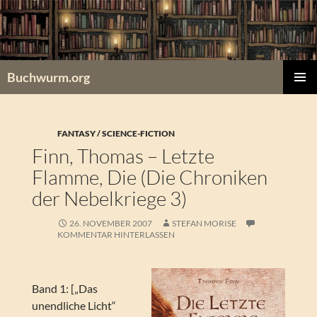
Zum
Inhalt
springen
Buchwurm.org
PRIMÄR
MENÜ
FANTASY / SCIENCE-FICTION
Finn, Thomas – Letzte
Flamme, Die (Die Chroniken
der Nebelkriege 3)
26. NOVEMBER 2007
STEFAN MORISE
KOMMENTAR HINTERLASSEN
Band 1: [„Das
unendliche Licht“