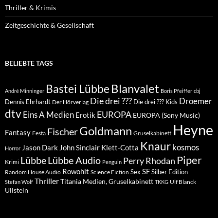
Thriller & Krimis
Zeitgeschichte & Gesellschaft
BELIEBTE TAGS
Blanvalet
Bastei Lübbe
André Minninger
Boris Pfeiffer
cbj
Die drei ???
Droemer
Dennis Ehrhardt
Die drei ??? Kids
Der Hörverlag
dtv
EUROPA
Eins A Medien
Erotik
EUROPA (Sony Music)
Heyne
Goldmann
Fischer
Fantasy
Festa
Gruselkabinett
Knaur
kosmos
Klett-Cotta
Jason Dark
John Sinclair
Horror
Piper
Lübbe Audio
Lübbe
Perry Rhodan
Krimi
Penguin
Rowohlt
SF
Sex
Silber Edition
Random House Audio
Science Fiction
Thriller
Titania Medien, Gruselkabinett
Ulf Blanck
Stefan Wolf
TKKG
Ullstein