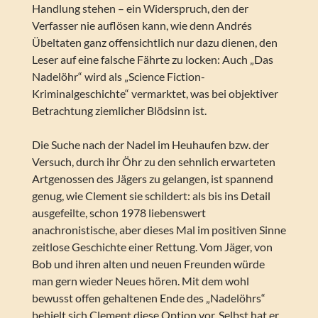
Handlung stehen – ein Widerspruch, den der
Verfasser nie auflösen kann, wie denn Andrés
Übeltaten ganz offensichtlich nur dazu dienen, den
Leser auf eine falsche Fährte zu locken: Auch „Das
Nadelöhr“ wird als „Science Fiction-
Kriminalgeschichte“ vermarktet, was bei objektiver
Betrachtung ziemlicher Blödsinn ist.
Die Suche nach der Nadel im Heuhaufen bzw. der
Versuch, durch ihr Öhr zu den sehnlich erwarteten
Artgenossen des Jägers zu gelangen, ist spannend
genug, wie Clement sie schildert: als bis ins Detail
ausgefeilte, schon 1978 liebenswert
anachronistische, aber dieses Mal im positiven Sinne
zeitlose Geschichte einer Rettung. Vom Jäger, von
Bob und ihren alten und neuen Freunden würde
man gern wieder Neues hören. Mit dem wohl
bewusst offen gehaltenen Ende des „Nadelöhrs“
behielt sich Clement diese Option vor. Selbst hat er