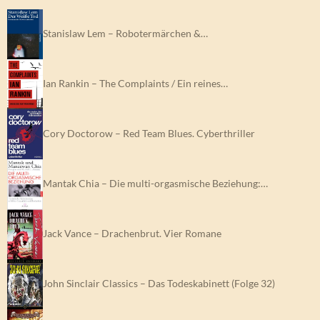
Stanislaw Lem – Robotermärchen &…
Ian Rankin – The Complaints / Ein reines…
Cory Doctorow – Red Team Blues. Cyberthriller
Mantak Chia – Die multi-orgasmische Beziehung:…
Jack Vance – Drachenbrut. Vier Romane
John Sinclair Classics – Das Todeskabinett (Folge 32)