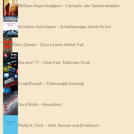
William Hope Hodgson – Carnacki, der Geisterdetektiv
Arnaldur Indridason – Schattenwege. Island-Krimi
Ellery Queen – Drury Lanes letzter Fall
Die drei ??? – Dein Fall: Tödlicher Dreh
Craig Russell – Tiefenangst (Lesung)
Gord Rollo – Amputiert
Philip K. Dick – Ubik. Roman und Drehbuch