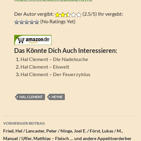
Der Autor vergibt:
(2.5/5) Ihr vergebt:
(No Ratings Yet)
Das Könnte Dich Auch Interessieren:
Hal Clement – Die Nadelsuche
Hal Clement – Eiswelt
Hal Clement – Der Feuerzyklus
HAL CLEMENT
HEYNE
Beitragsnavigation
VORHERIGER BEITRAG
Fried, Hel / Lancaster, Peter / Ninge, Joel E. / Först, Lukas / M.,
Manuel / Uffer, Matthias – Fleisch … und andere Appetitverderber