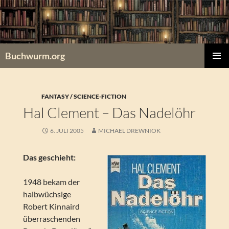
Zum
Inhalt
springen
Buchwurm.org
PRIMÄR
MENÜ
FANTASY / SCIENCE-FICTION
Hal Clement – Das Nadelöhr
6. JULI 2005
MICHAEL DREWNIOK
Das geschieht:
1948 bekam der
halbwüchsige
Robert Kinnaird
überraschenden