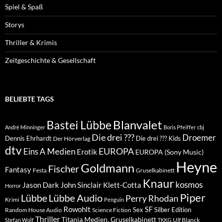
Spiel & Spaß
Storys
Thriller & Krimis
Zeitgeschichte & Gesellschaft
BELIEBTE TAGS
Blanvalet
Bastei Lübbe
André Minninger
Boris Pfeiffer
cbj
Die drei ???
Droemer
Dennis Ehrhardt
Die drei ??? Kids
Der Hörverlag
dtv
EUROPA
Eins A Medien
Erotik
EUROPA (Sony Music)
Heyne
Goldmann
Fischer
Fantasy
Festa
Gruselkabinett
Knaur
kosmos
Klett-Cotta
Jason Dark
John Sinclair
Horror
Piper
Lübbe Audio
Lübbe
Perry Rhodan
Krimi
Penguin
Rowohlt
SF
Sex
Silber Edition
Random House Audio
Science Fiction
Thriller
Titania Medien, Gruselkabinett
Ulf Blanck
Stefan Wolf
TKKG