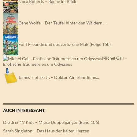
Nora Roberts – Rache im Blick
Gene Wolfe – Der Teufel hinter den Wäldern.…
Fünf Freunde und das verlorene Maß (Folge 158)
Michel Gall –
Erotische Träumereien um Odysseus
James Tiptree Jr. – Doktor Ain. Sämtliche…
AUCH INTERESSANT:
Die drei ??? Kids – Miese Doppelgänger (Band 106)
Sarah Singleton – Das Haus der kalten Herzen