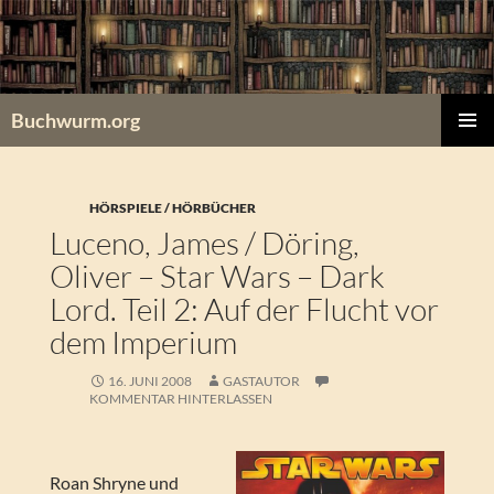
Zum
Inhalt
springen
Buchwurm.org
PRIMÄR
MENÜ
HÖRSPIELE / HÖRBÜCHER
Luceno, James / Döring,
Oliver – Star Wars – Dark
Lord. Teil 2: Auf der Flucht vor
dem Imperium
16. JUNI 2008
GASTAUTOR
KOMMENTAR HINTERLASSEN
Roan Shryne und