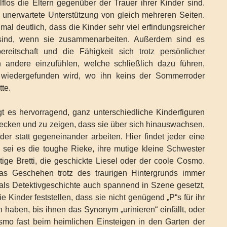
lflos die Eltern gegenüber der Trauer ihrer Kinder sind.
 unerwartete Unterstützung von gleich mehreren Seiten.
mal deutlich, dass die Kinder sehr viel erfindungsreicher
 sind, wenn sie zusammenarbeiten. Außerdem sind es
ereitschaft und die Fähigkeit sich trotz persönlicher
n andere einzufühlen, welche schließlich dazu führen,
 wiedergefunden wird, wo ihn keins der Sommerroder
tte.
t es hervorragend, ganz unterschiedliche Kinderfiguren
cken und zu zeigen, dass sie über sich hinauswachsen,
er statt gegeneinander arbeiten. Hier findet jeder eine
ur; sei es die toughe Rieke, ihre mutige kleine Schwester
tige Bretti, die geschickte Liesel oder der coole Cosmo.
s Geschehen trotz des traurigen Hintergrunds immer
 als Detektivgeschichte auch spannend in Szene gesetzt,
e Kinder feststellen, dass sie nicht genügend „P“s für ihr
 haben, bis ihnen das Synonym „urinieren“ einfällt, oder
mo fast beim heimlichen Einsteigen in den Garten der