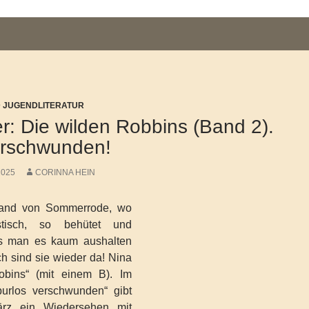
D JUGENDLITERATUR
: Die wilden Robbins (Band 2).
erschwunden!
2025
CORINNA HEIN
rand von Sommerrode, wo
stisch, so behütet und
ass man es kaum aushalten
h sind sie wieder da! Nina
bins“ (mit einem B). Im
urlos verschwunden“ gibt
rz ein Wiedersehen mit