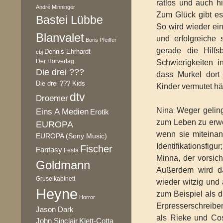
ratlos und auch hi
André Minninger
Zum Glück gibt es
Bastei Lübbe
So wird wieder ein
Blanvalet
und erfolgreiche
Boris Pfeiffer
gerade die Hilfsb
Dennis Ehrhardt
cbj
Der Hörverlag
Schwierigkeiten i
Die drei ???
dass Murkel dort
Die drei ??? Kids
Kinder vermutet hä
dtv
Droemer
Nina Weger geling
Eins A Medien
Erotik
zum Leben zu erwe
EUROPA
wenn sie miteinand
EUROPA (Sony Music)
Identifikationsfig
Fischer
Fantasy
Festa
Minna, der vorsich
Goldmann
Außerdem wird da
Gruselkabinett
wieder witzig und
Heyne
zum Beispiel als di
Horror
Erpresserschreiben
Jason Dark
als Rieke und Cos
Klett-Cotta
John Sinclair