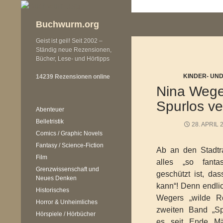
Zum
Inhalt
Buchwurm.org
springen
Geist ist geil! Seit 2002 –
Ständig neue Rezensionen,
Bücher, Lese- und Hörtipps
KINDER- UN
14239 Rezensionen online
Nina Weger
Spurlos v
Abenteuer
Belletristik
28. APRIL 
Comics / Graphic Novels
Fantasy / Science-Fiction
Ab an den Stadt
Film
alles „so fanta
Grenzwissenschaft und
geschützt ist, d
Neues Denken
kann“! Denn endlic
Historisches
Wegers „wilde Ro
Horror & Unheimliches
zweiten Band „Sp
Hörspiele / Hörbücher
es seit Ende Mä