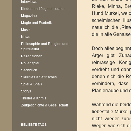
Interviews
Rieke, Minna, Bre
Kinder- und Jugendliteratur
Hund Murkel, welch
Magazine
schelmischen Ill
Magie und Esoterik
natürlich die „Rit
Musik
die in alle Gemüse
News
Philosophie und Religion und
Doch alles beginn
Spiritualität
Ärger gibt. Zun
Rezensionen
reinrassige Kön
Rollenspiel
verdreht und dann
Sachbuch
denen sich die R
Skurriles & Satirisches
verhindern, das
Spiel & Spaß
Planierraupe und 
Storys
Thriller & Krimis
Während die beide
Zeitgeschichte & Gesellschaft
liebestolle Murkel
nicht wieder zur
BELIEBTE TAGS
Weger, wie sich di