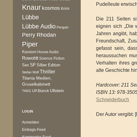
Pudelleute erwisc
Knaur
kosmos
Krimi
Lübbe
Die 211 Seiten s
Lübbe Audio
eignen sich „Die 
Penguin
Jahren angibt, ha
Perry Rhodan
Freundschaft, Zus
Piper
gefasst sein, da
Random House Audio
heraussuchen mus
Rowohlt
Science Fiction
Verhalten ihres gr
SF
Sex
Silber Edition
alte Geschichte h
Thriller
Stefan Wolf
Titania Medien,
Gruselkabinett
Hardcover: 211 Se
Ullstein
Ulf Blanck
TKKG
ISBN 13: 978-350
Schneiderbuch
LOGIN
Der Autor vergibt: [
Anmelden
Eintrags-Feed
Kommentar-Feed