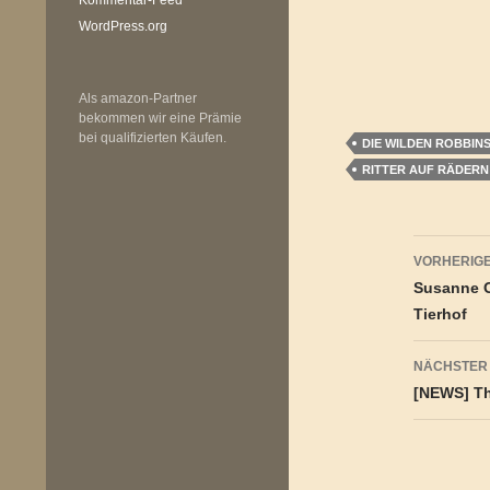
WordPress.org
Als amazon-Partner
bekommen wir eine Prämie
bei qualifizierten Käufen.
DIE WILDEN ROBBIN
RITTER AUF RÄDERN
Beitr
VORHERIGE
Susanne O
Tierhof
NÄCHSTER
[NEWS] Th