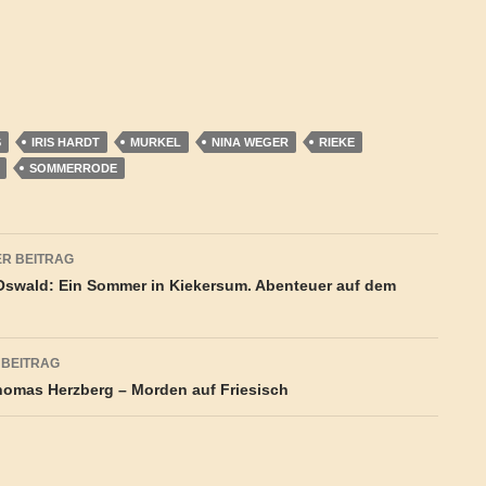
S
IRIS HARDT
MURKEL
NINA WEGER
RIEKE
SOMMERRODE
agsnavigation
R BEITRAG
swald: Ein Sommer in Kiekersum. Abenteuer auf dem
 BEITRAG
omas Herzberg – Morden auf Friesisch