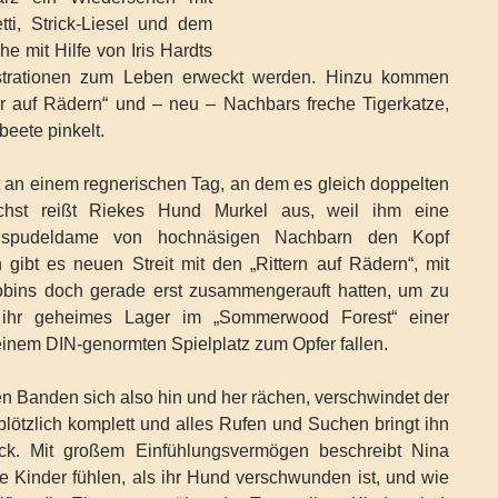
tti, Strick-Liesel und dem
e mit Hilfe von Iris Hardts
ustrationen zum Leben erweckt werden. Hinzu kommen
ter auf Rädern“ und – neu – Nachbars freche Tigerkatze,
beete pinkelt.
t an einem regnerischen Tag, an dem es gleich doppelten
ächst reißt Riekes Hund Murkel aus, weil ihm eine
igspudeldame von hochnäsigen Nachbarn den Kopf
 gibt es neuen Streit mit den „Rittern auf Rädern“, mit
obins doch gerade erst zusammengerauft hatten, um zu
s ihr geheimes Lager im „Sommerwood Forest“ einer
einem DIN-genormten Spielplatz zum Opfer fallen.
n Banden sich also hin und her rächen, verschwindet der
 plötzlich komplett und alles Rufen und Suchen bringt ihn
ück. Mit großem Einfühlungsvermögen beschreibt Nina
e Kinder fühlen, als ihr Hund verschwunden ist, und wie