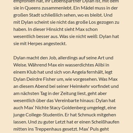
empfohlen hat, ihr Lebenspartner Dylan ist, mit dem
sie in Queens zusammenlebt. Ein Mädel muss in der
großen Stadt schließlich sehen, wo es bleibt. Und
mit Dylan scheint sie nicht das große Los gezogen zu
haben. In dieser Hinsicht sieht Max schon
wesentlich besser aus. Was sie nicht weiß: Dylan hat
sie mit Herpes angesteckt.
Dylan macht den Job, allerdings auf seine Art und
Weise. Während Max ein wasserdichtes Alibi in
einem Klub hat und sich von Angela fernhält, legt
Dylan Deirdre Fisher um, wie vorgesehen. Was Max
an diesem Abend bei seiner Heimkehr vorfindet und
am nächsten Tag in der Zeitung liest, geht aber
wesentlich über das Vereinbarte hinaus: Dylan hat
auch Max‘ Nichte Stacy Goldenberg umgelegt, eine
junge College-Studentin. Er hat Schmuck mitgehen
lassen. Und zu guter Letzt hat er einen Scheißhaufen
mitten ins Treppenhaus gesetzt. Max‘ Puls geht