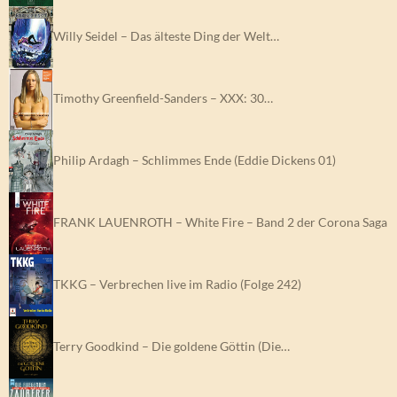
Willy Seidel – Das älteste Ding der Welt…
Timothy Greenfield-Sanders – XXX: 30…
Philip Ardagh – Schlimmes Ende (Eddie Dickens 01)
FRANK LAUENROTH – White Fire – Band 2 der Corona Saga
TKKG – Verbrechen live im Radio (Folge 242)
Terry Goodkind – Die goldene Göttin (Die…