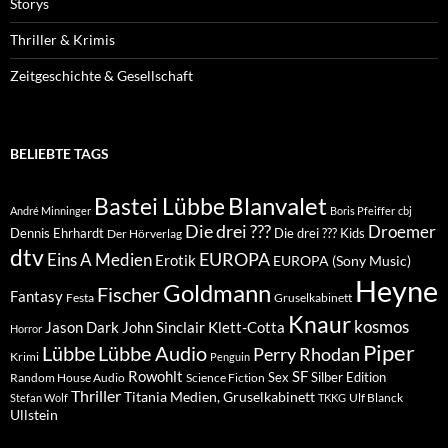
Storys
Thriller & Krimis
Zeitgeschichte & Gesellschaft
BELIEBTE TAGS
Blanvalet
Bastei Lübbe
André Minninger
Boris Pfeiffer
cbj
Die drei ???
Droemer
Dennis Ehrhardt
Die drei ??? Kids
Der Hörverlag
dtv
EUROPA
Eins A Medien
Erotik
EUROPA (Sony Music)
Heyne
Goldmann
Fischer
Fantasy
Festa
Gruselkabinett
Knaur
kosmos
Klett-Cotta
Jason Dark
John Sinclair
Horror
Piper
Lübbe Audio
Lübbe
Perry Rhodan
Krimi
Penguin
Rowohlt
SF
Sex
Silber Edition
Random House Audio
Science Fiction
Thriller
Titania Medien, Gruselkabinett
Ulf Blanck
Stefan Wolf
TKKG
Ullstein