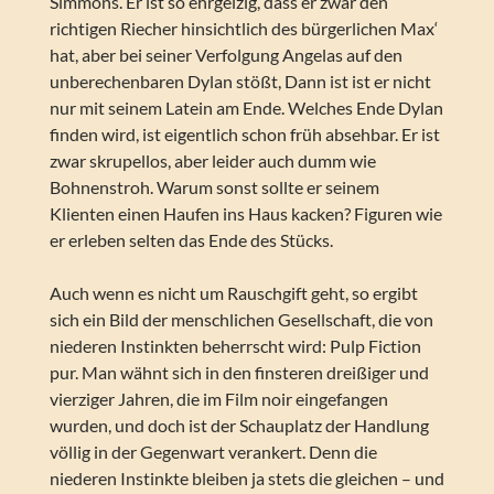
Simmons. Er ist so ehrgeizig, dass er zwar den
richtigen Riecher hinsichtlich des bürgerlichen Max‘
hat, aber bei seiner Verfolgung Angelas auf den
unberechenbaren Dylan stößt, Dann ist ist er nicht
nur mit seinem Latein am Ende. Welches Ende Dylan
finden wird, ist eigentlich schon früh absehbar. Er ist
zwar skrupellos, aber leider auch dumm wie
Bohnenstroh. Warum sonst sollte er seinem
Klienten einen Haufen ins Haus kacken? Figuren wie
er erleben selten das Ende des Stücks.
Auch wenn es nicht um Rauschgift geht, so ergibt
sich ein Bild der menschlichen Gesellschaft, die von
niederen Instinkten beherrscht wird: Pulp Fiction
pur. Man wähnt sich in den finsteren dreißiger und
vierziger Jahren, die im Film noir eingefangen
wurden, und doch ist der Schauplatz der Handlung
völlig in der Gegenwart verankert. Denn die
niederen Instinkte bleiben ja stets die gleichen – und