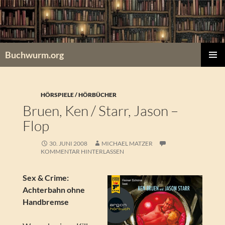
Zum
Inhalt
springen
Buchwurm.org
PRIMÄR
MENÜ
HÖRSPIELE / HÖRBÜCHER
Bruen, Ken / Starr, Jason –
Flop
30. JUNI 2008
MICHAEL MATZER
KOMMENTAR HINTERLASSEN
Sex & Crime:
Achterbahn ohne
Handbremse