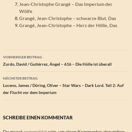
Jean-Christophe Grangé – Das Imperium der
Wölfe
Grangé, Jean-Christophe – schwarze Blut, Das
Grangé, Jean-Christophe – Herz der Hölle, Das
Beitragsnavigation
VORHERIGER BEITRAG
Zurdo, David / Gutiérrez, Ángel – 616 – Die Hölle ist überall
NÄCHSTER BEITRAG
Luceno, James / Döring, Oliver – Star Wars – Dark Lord. Teil 2: Auf
der Flucht vor dem Imperium
SCHREIBE EINEN KOMMENTAR
Du musst
angemeldet
sein, um einen Kommentar abzugeben.