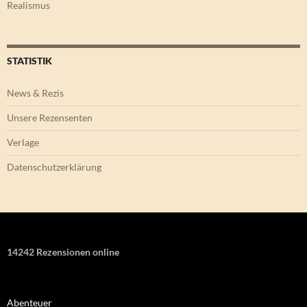
Realismus
STATISTIK
News & Rezis
Unsere Rezensenten
Verlage
Datenschutzerklärung
14242 Rezensionen online
Abenteuer