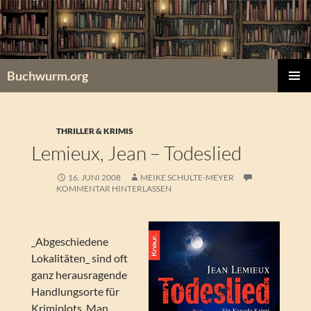
Zum
Inhalt
springen
Buchwurm.org
PRIMÄR
MENÜ
THRILLER & KRIMIS
Lemieux, Jean – Todeslied
16. JUNI 2008
MEIKE SCHULTE-MEYER
KOMMENTAR HINTERLASSEN
_Abgeschiedene
Lokalitäten_ sind oft
ganz herausragende
Handlungsorte für
Krimiplots. Man