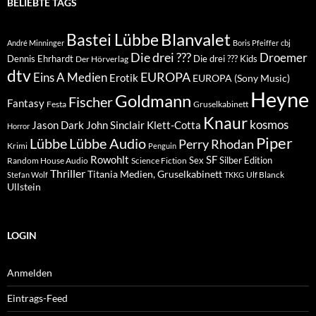
BELIEBTE TAGS
Blanvalet
Bastei Lübbe
André Minninger
Boris Pfeiffer
cbj
Die drei ???
Droemer
Dennis Ehrhardt
Die drei ??? Kids
Der Hörverlag
dtv
EUROPA
Eins A Medien
Erotik
EUROPA (Sony Music)
Heyne
Goldmann
Fischer
Fantasy
Festa
Gruselkabinett
Knaur
kosmos
Klett-Cotta
Jason Dark
John Sinclair
Horror
Piper
Lübbe Audio
Lübbe
Perry Rhodan
Krimi
Penguin
Rowohlt
SF
Sex
Silber Edition
Random House Audio
Science Fiction
Thriller
Titania Medien, Gruselkabinett
Ulf Blanck
Stefan Wolf
TKKG
Ullstein
LOGIN
Anmelden
Eintrags-Feed