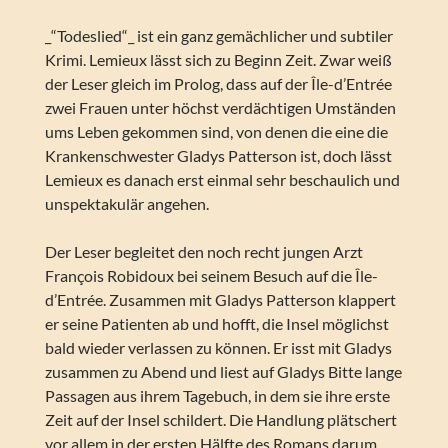
_“Todeslied“_ ist ein ganz gemächlicher und subtiler
Krimi. Lemieux lässt sich zu Beginn Zeit. Zwar weiß
der Leser gleich im Prolog, dass auf der Île-d’Entrée
zwei Frauen unter höchst verdächtigen Umständen
ums Leben gekommen sind, von denen die eine die
Krankenschwester Gladys Patterson ist, doch lässt
Lemieux es danach erst einmal sehr beschaulich und
unspektakulär angehen.
Der Leser begleitet den noch recht jungen Arzt
François Robidoux bei seinem Besuch auf die Île-
d’Entrée. Zusammen mit Gladys Patterson klappert
er seine Patienten ab und hofft, die Insel möglichst
bald wieder verlassen zu können. Er isst mit Gladys
zusammen zu Abend und liest auf Gladys Bitte lange
Passagen aus ihrem Tagebuch, in dem sie ihre erste
Zeit auf der Insel schildert. Die Handlung plätschert
vor allem in der ersten Hälfte des Romans darum