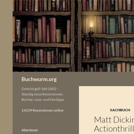
Zum
Inhalt
springen
Buchwurm.org
Geist ist geil! Seit 2002 –
Ständig neue Rezensionen,
Bücher, Lese- und Hörtipps
SACHBUCH
14239 Rezensionen online
Matt Dicki
Actionthril
Abenteuer