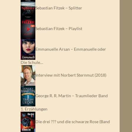
Sebastian Fitzek – Splitter
Sebastian Fitzek – Playlist
Emmanuelle Arsan – Emmanuelle oder
Die Schule…
Interview mit Norbert Sternmut (2018)
George R. R. Martin – Traumlieder Band
1. Erzählungen
Die drei ??? und die schwarze Rose (Band