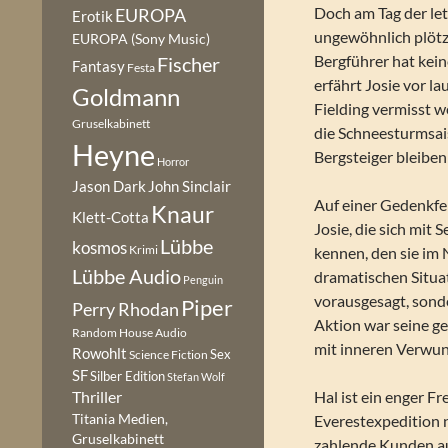
Doch am Tag der le
EUROPA
Erotik
ungewöhnlich plötzl
EUROPA (Sony Music)
Bergführer hat kein
Fischer
Fantasy
Festa
erfährt Josie vor l
Goldmann
Fielding vermisst w
Gruselkabinett
die Schneesturmsais
Heyne
Bergsteiger bleiben
Horror
Jason Dark
John Sinclair
Auf einer Gedenkfe
Knaur
Klett-Cotta
Josie, die sich mit
Lübbe
kosmos
Krimi
kennen, den sie im
Lübbe Audio
dramatischen Situat
Penguin
vorausgesagt, sonde
Piper
Perry Rhodan
Aktion war seine ge
Random House Audio
mit inneren Verwu
Rowohlt
Sex
Science Fiction
SF
Silber Edition
Stefan Wolf
Hal ist ein enger F
Thriller
Titania Medien,
Everestexpedition 
Gruselkabinett
zahlende Kunden auf 