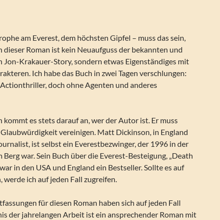
rophe am Everest, dem höchsten Gipfel – muss das sein,
ch dieser Roman ist kein Neuaufguss der bekannten und
n Jon-Krakauer-Story, sondern etwas Eigenständiges mit
akteren. Ich habe das Buch in zwei Tagen verschlungen:
 Actionthriller, doch ohne Agenten und anderes
 kommt es stets darauf an, wer der Autor ist. Er muss
 Glaubwürdigkeit vereinigen. Matt Dickinson, in England
urnalist, ist selbst ein Everestbezwinger, der 1996 in der
 Berg war. Sein Buch über die Everest-Besteigung, „Death
war in den USA und England ein Bestseller. Sollte es auf
 werde ich auf jeden Fall zugreifen.
tfassungen für diesen Roman haben sich auf jeden Fall
is der jahrelangen Arbeit ist ein ansprechender Roman mit