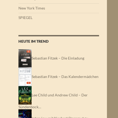
New York Times
SPIEGEL
HEUTE IM TREND
Sebastian Fitzek – Die Einladung
Sebastian Fitzek – Das Kalendermädchen
Lee Child und Andrew Child – Der
Sündenbock…