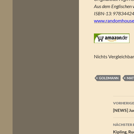
Aus dem Englischen 
ISBN-13: 9783442
www.randomhouse
Nichts Vergleichba
GOLDMANN
MAT
Beitr
VORHERIGE
[NEWS] Jud
NÄCHSTER 
Kipling, R