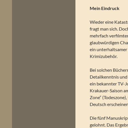
Mein Eindruck
Wieder eine Katast
fragt man sich. Do
mehrfach verfilmte
glaubwürdigen Char
ein unterhaltsamer
Krimizubehör.
Bei solchen Büchern
Detailkenntnis und
ein bekannter TV-Jo
Krakauer-Saison am
Zone“ (Todeszone), 
Deutsch erscheinen,
Die fünf Manuskrip
gelohnt. Das Ergebn