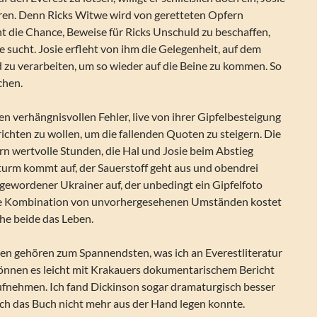
hren. Denn Ricks Witwe wird von geretteten Opfern
eht die Chance, Beweise für Ricks Unschuld zu beschaffen,
e sucht. Josie erfleht von ihm die Gelegenheit, auf dem
 zu verarbeiten, um so wieder auf die Beine zu kommen. So
chen.
n verhängnisvollen Fehler, live von ihrer Gipfelbesteigung
richten zu wollen, um die fallenden Quoten zu steigern. Die
n wertvolle Stunden, die Hal und Josie beim Abstieg
 Sturm kommt auf, der Sauerstoff geht aus und obendrei
 gewordener Ukrainer auf, der unbedingt ein Gipfelfoto
ese Kombination von unvorhergesehenen Umständen kostet
he beide das Leben.
ten gehören zum Spannendsten, was ich an Everestliteratur
önnen es leicht mit Krakauers dokumentarischem Bericht
ufnehmen. Ich fand Dickinson sogar dramaturgisch besser
ich das Buch nicht mehr aus der Hand legen konnte.