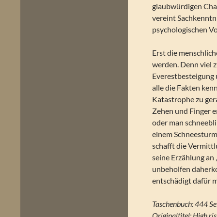
glaubwürdigen Char
vereint Sachkenntn
psychologischen V
Erst die menschlic
werden. Denn viel z
Everestbesteigung 
alle die Fakten ken
Katastrophe zu gera
Zehen und Finger e
oder man schneeblin
einem Schneesturm 
schafft die Vermitt
seine Erzählung an 
unbeholfen daherko
entschädigt dafür 
Taschenbuch: 444 Se
Originaltitel: High r