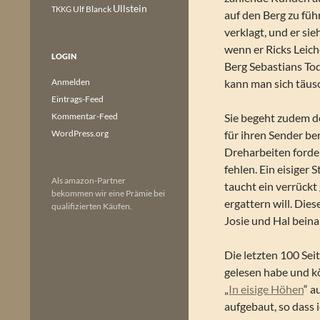
Ullstein
Ulf Blanck
TKKG
auf den Berg zu fü
verklagt, und er si
wenn er Ricks Leich
LOGIN
Berg Sebastians Tod
Anmelden
kann man sich täus
Eintrags-Feed
Kommentar-Feed
Sie begeht zudem de
WordPress.org
für ihren Sender be
Dreharbeiten forder
fehlen. Ein eisiger
Als amazon-Partner
taucht ein verrückt
bekommen wir eine Prämie bei
ergattern will. Di
qualifizierten Käufen.
Josie und Hal beina
Die letzten 100 Sei
gelesen habe und k
„
In eisige Höhen
“ a
aufgebaut, so dass 