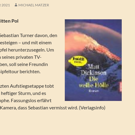
R 2021
MICHAEL MATZER
itten Pol
 Sebastian Turner davon, den
esteigen – und mit einem
pfel herunterzusegeln. Um
 seines privaten TV-
en, soll seine Freundin
Gipfeltour berichten.
tzten Aufstiegsetappe tobt
 heftiger Sturm, und es
phe. Fassungslos erfährt
 Kamera, dass Sebastian vermisst wird. (Verlagsinfo)