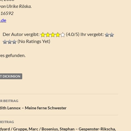
von Ulrike Röska.
416592
.de
Der Autor vergibt:
(4.0/5) Ihr vergebt:
(No Ratings Yet)
res gefunden.
T DICKINSON
agsnavigation
R BEITRAG
ith Lennox – Meine ferne Schwester
BEITRAG
udyard / Gruppe, Marc / Bosenius, Stephan – Gespenster-Rikscha,