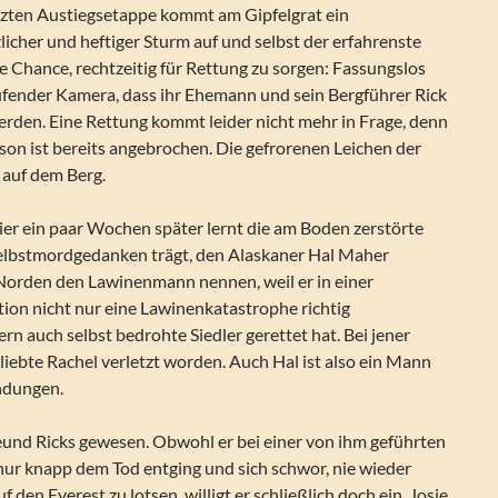
tzten Austiegsetappe kommt am Gipfelgrat ein
icher und heftiger Sturm auf und selbst der erfahrenste
e Chance, rechtzeitig für Rettung zu sorgen: Fassungslos
aufender Kamera, dass ihr Ehemann und sein Bergführer Rick
erden. Eine Rettung kommt leider nicht mehr in Frage, denn
on ist bereits angebrochen. Die gefrorenen Leichen der
 auf dem Berg.
ier ein paar Wochen später lernt die am Boden zerstörte
 Selbstmordgedanken trägt, den Alaskaner Hal Maher
 Norden den Lawinenmann nennen, weil er in einer
ion nicht nur eine Lawinenkatastrophe richtig
rn auch selbst bedrohte Siedler gerettet hat. Bei jener
liebte Rachel verletzt worden. Auch Hal ist also ein Mann
ndungen.
reund Ricks gewesen. Obwohl er bei einer von ihm geführten
nur knapp dem Tod entging und sich schwor, nie wieder
den Everest zu lotsen, willigt er schließlich doch ein, Josie