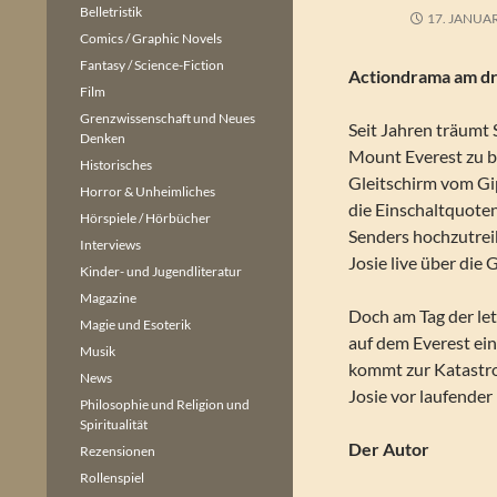
Belletristik
17. JANUA
Comics / Graphic Novels
Fantasy / Science-Fiction
Actiondrama am dr
Film
Grenzwissenschaft und Neues
Seit Jahren träumt
Denken
Mount Everest zu b
Historisches
Gleitschirm vom Gi
Horror & Unheimliches
die Einschaltquoten
Hörspiele / Hörbücher
Senders hochzutreib
Interviews
Josie live über die 
Kinder- und Jugendliteratur
Magazine
Doch am Tag der le
Magie und Esoterik
auf dem Everest ein
Musik
kommt zur Katastro
News
Josie vor laufender
Philosophie und Religion und
Spiritualität
Der Autor
Rezensionen
Rollenspiel