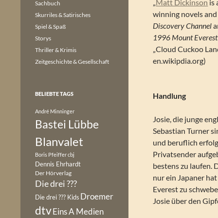
„
Matt Dickinson
is 
Sachbuch
winning novels and
Skurriles & Satirisches
Discovery Channel
a
Spiel & Spaß
1996 Mount Everest 
Storys
„Cloud Cuckoo Land
Thriller & Krimis
en.wikipdia.org)
Zeitgeschichte & Gesellschaft
BELIEBTE TAGS
Handlung
André Minninger
Josie, die junge en
Bastei Lübbe
Sebastian Turner si
Blanvalet
und beruflich erfol
Privatsender aufgeb
Boris Pfeiffer
cbj
Dennis Ehrhardt
bestens zu laufen. 
Der Hörverlag
nur ein Japaner hat
Die drei ???
Everest zu schwebe
Droemer
Die drei ??? Kids
Josie über den Gip
dtv
Eins A Medien