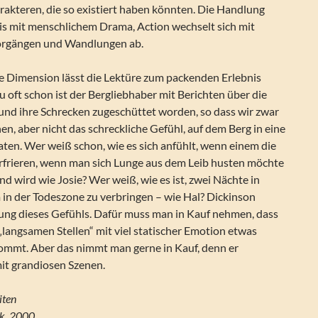
akteren, die so existiert haben könnten. Die Handlung
is mit menschlichem Drama, Action wechselt sich mit
orgängen und Wandlungen ab.
he Dimension lässt die Lektüre zum packenden Erlebnis
u oft schon ist der Bergliebhaber mit Berichten über die
und ihre Schrecken zugeschüttet worden, so dass wir zwar
nen, aber nicht das schreckliche Gefühl, auf dem Berg in eine
ten. Wer weiß schon, wie es sich anfühlt, wenn einem die
rfrieren, wenn man sich Lunge aus dem Leib husten möchte
d wird wie Josie? Wer weiß, wie es ist, zwei Nächte in
in der Todeszone zu verbringen – wie Hal? Dickinson
lung dieses Gefühls. Dafür muss man in Kauf nehmen, dass
„langsamen Stellen“ mit viel statischer Emotion etwas
mmt. Aber das nimmt man gerne in Kauf, denn er
mit grandiosen Szenen.
iten
isk, 2000