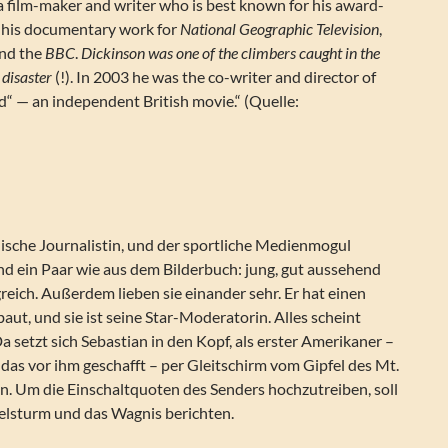
a film-maker and writer who is best known for his award-
 his documentary work for
National Geographic Television
,
nd the
BBC
.
Dickinson was one of the climbers caught in the
disaster
(!). In 2003 he was the co-writer and director of
“ — an independent British movie.“ (Quelle:
glische Journalistin, und der sportliche Medienmogul
nd ein Paar wie aus dem Bilderbuch: jung, gut aussehend
greich. Außerdem lieben sie einander sehr. Er hat einen
aut, und sie ist seine Star-Moderatorin. Alles scheint
Da setzt sich Sebastian in den Kopf, als erster Amerikaner –
 das vor ihm geschafft – per Gleitschirm vom Gipfel des Mt.
n. Um die Einschaltquoten des Senders hochzutreiben, soll
felsturm und das Wagnis berichten.