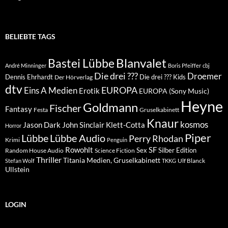
BELIEBTE TAGS
Blanvalet
Bastei Lübbe
André Minninger
Boris Pfeiffer
cbj
Die drei ???
Droemer
Dennis Ehrhardt
Die drei ??? Kids
Der Hörverlag
dtv
EUROPA
Eins A Medien
Erotik
EUROPA (Sony Music)
Heyne
Goldmann
Fischer
Fantasy
Festa
Gruselkabinett
Knaur
kosmos
Klett-Cotta
Jason Dark
John Sinclair
Horror
Piper
Lübbe Audio
Lübbe
Perry Rhodan
Krimi
Penguin
Rowohlt
SF
Sex
Silber Edition
Random House Audio
Science Fiction
Thriller
Titania Medien, Gruselkabinett
Ulf Blanck
Stefan Wolf
TKKG
Ullstein
LOGIN