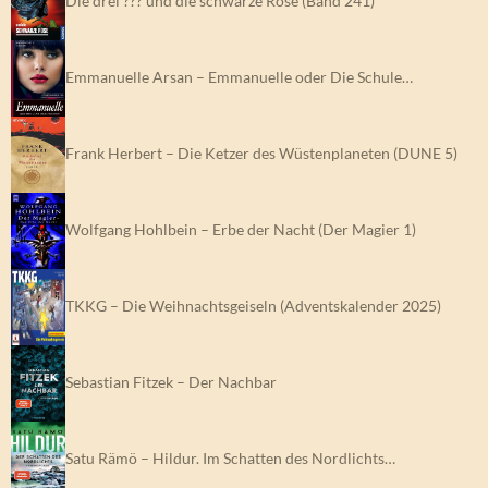
Die drei ??? und die schwarze Rose (Band 241)
Emmanuelle Arsan – Emmanuelle oder Die Schule…
Frank Herbert – Die Ketzer des Wüstenplaneten (DUNE 5)
Wolfgang Hohlbein – Erbe der Nacht (Der Magier 1)
TKKG – Die Weihnachtsgeiseln (Adventskalender 2025)
Sebastian Fitzek – Der Nachbar
Satu Rämö – Hildur. Im Schatten des Nordlichts…