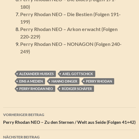
180)
Perry Rhodan NEO – Die Bestien (Folgen 191-
199)
Perry Rhodan NEO – Arkon erwacht (Folgen
220-229)
Perry Rhodan NEO – NONAGON (Folgen 240-
249)
ALEXANDER HUISKES
AXEL GOTTSCHICK
EINS A MEDIEN
HANNO DINGER
PERRY RHODAN
PERRY RHODAN NEO
RÜDIGER SCHÄFER
Beitragsnavigation
VORHERIGER BEITRAG
Perry Rhodan NEO – Zu den Sternen / Welt aus Seide (Folgen 41+42)
NÄCHSTER BEITRAG