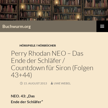
Zum
Inhalt
springen
Buchwurm.org
PRIMÄR
MENÜ
HÖRSPIELE / HÖRBÜCHER
Perry Rhodan NEO – Das
Ende der Schläfer /
Countdown für Siron (Folgen
43+44)
15. AUGUST 2013
UWE WEBEL
NEO. 43: „Das
Ende der Schläfer“