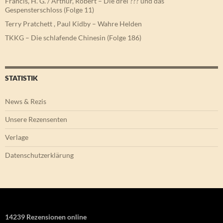
Francis, H. G. / Arthur, Robert – Die drei ??? und das
Gespensterschloss (Folge 11)
Terry Pratchett , Paul Kidby – Wahre Helden
TKKG – Die schlafende Chinesin (Folge 186)
STATISTIK
News & Rezis
Unsere Rezensenten
Verlage
Datenschutzerklärung
14239 Rezensionen online