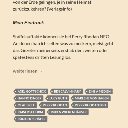
von der Erde gelingen, je in seine Heimat
zurückzukehren? (Verlagsinfo)
Mein Eindruck:
Staffelauftakte können sie bei Perry Rhodan NEO.
An denen hab ich selten was zu meckern, meist geht
das Gezeter meinerseits erst ab der zweiten oder
spätestens dritten Lesung los.
Perry Rhodan NEO – Odyssee (Folgen 280-289)
weiterlesen
→
AXEL GOTTSCHICK
BEN CALVIN HARY
EINS A MEDIEN
HANNO DINGER
LUCY GUTH
MARLENE VON HAGEN
OLAF BRILL
PERRY RHODAN
PERRY RHODAN NEO
RAINER SCHORM
RUBEN WICKENHÄUSER
RÜDIGER SCHÄFER