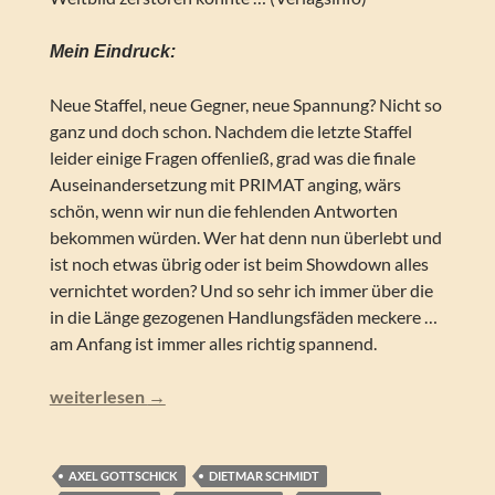
Mein Eindruck:
Neue Staffel, neue Gegner, neue Spannung? Nicht so
ganz und doch schon. Nachdem die letzte Staffel
leider einige Fragen offenließ, grad was die finale
Auseinandersetzung mit PRIMAT anging, wärs
schön, wenn wir nun die fehlenden Antworten
bekommen würden. Wer hat denn nun überlebt und
ist noch etwas übrig oder ist beim Showdown alles
vernichtet worden? Und so sehr ich immer über die
in die Länge gezogenen Handlungsfäden meckere …
am Anfang ist immer alles richtig spannend.
Perry Rhodan NEO – PARAGON (Folgen 340-349)
weiterlesen
→
AXEL GOTTSCHICK
DIETMAR SCHMIDT