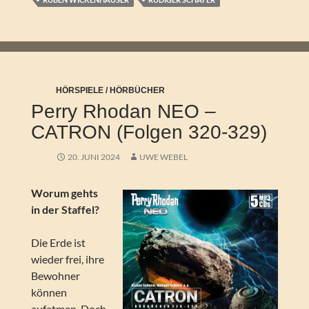
HÖRSPIELE / HÖRBÜCHER
Perry Rhodan NEO –
CATRON (Folgen 320-329)
20. JUNI 2024
UWE WEBEL
Worum gehts
in der Staffel?
Die Erde ist
wieder frei, ihre
Bewohner
können
aufatmen. Doch