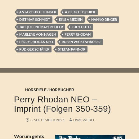
ANTARES BOTTLINGER
AXEL GOTTSCHICK
DIETMAR SCHMIDT
EINS A MEDIEN
HANNO DINGER
JACQUELINE MAYERHOFER
LUCY GUTH
MARLENE VON HAGEN
PERRY RHODAN
PERRY RHODAN NEO
RUBEN WICKENHÄUSER
RÜDIGER SCHÄFER
STEFAN PANNOR
HÖRSPIELE / HÖRBÜCHER
Perry Rhodan NEO –
Imprint (Folgen 350-359)
8. SEPTEMBER 2025
UWE WEBEL
Worum gehts