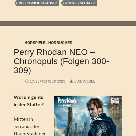
RUBEN WICKENHÄUSER
RÜDIGER SCHÄFER
HÖRSPIELE / HÖRBÜCHER
Perry Rhodan NEO –
Chronopuls (Folgen 300-
309)
17. SEPTEMBER 2023
UWE WEBEL
Worum gehts
in der Staffel?
Mitten in
Terrania, der
Hauptstadt der