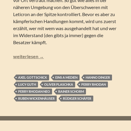
vor Ort vertraut machen. So gut wie alles in der
näheren Umgebung von den Überschweren mit
Leticron an der Spitze kontrolliert. Bevor es aber zu
kämpferischen Handlungen kommt, wird uns zuerst
erzählt, wer mit wem was ausgehandelt hat und wer
im Widerstand (den gibts ja immer) gegen die
Besatzer kämpft.
Perry Rhodan NEO – Leticron (Folgen 270-279)
weiterlesen
→
AXEL GOTTSCHICK
EINS A MEDIEN
HANNO DINGER
LUCY GUTH
OLIVER PLASCHKA
PERRY RHODAN
PERRY RHODAN NEO
RAINER SCHORM
RUBEN WICKENHÄUSER
RÜDIGER SCHÄFER