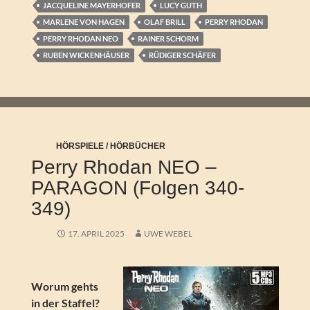
JACQUELINE MAYERHOFER
LUCY GUTH
MARLENE VON HAGEN
OLAF BRILL
PERRY RHODAN
PERRY RHODAN NEO
RAINER SCHORM
RUBEN WICKENHÄUSER
RÜDIGER SCHÄFER
HÖRSPIELE / HÖRBÜCHER
Perry Rhodan NEO –
PARAGON (Folgen 340-
349)
17. APRIL 2025
UWE WEBEL
Worum gehts
in der Staffel?