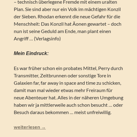
– technisch überlegene Fremde mit einem uralten
Plan. Sie sind aber nur ein Volk im mächtigen Konzil
der Sieben. Rhodan erkennt die neue Gefahr für die
Menschheit: Das Konzil hat Äonen gewartet – doch
nun ist seine Geduld am Ende, man plant einen
Angriff … (Verlagsinfo)
Mein Eindruck:
Es war früher schon ein probates Mittel, Perry durch
Transmitter, Zeitbrunnen oder sonstige Tore in
Galaxien far, far away in space and time zu schicken,
damit man mal wieder etwas mehr Freiraum für
neue Abenteuer hat. Alles in der näheren Umgebung
haben wir ja mittlerweile auch schon besucht … oder
Besuch daraus bekommen … meist unfreiwillig.
Perry Rhodan NEO – Pulsar (Folgen 360-369)
weiterlesen
→