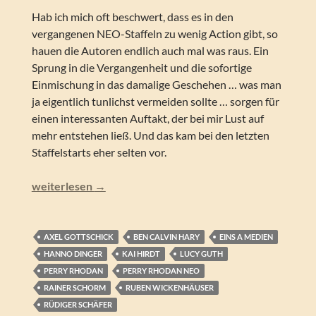
Hab ich mich oft beschwert, dass es in den
vergangenen NEO-Staffeln zu wenig Action gibt, so
hauen die Autoren endlich auch mal was raus. Ein
Sprung in die Vergangenheit und die sofortige
Einmischung in das damalige Geschehen … was man
ja eigentlich tunlichst vermeiden sollte … sorgen für
einen interessanten Auftakt, der bei mir Lust auf
mehr entstehen ließ. Und das kam bei den letzten
Staffelstarts eher selten vor.
Perry Rhodan NEO – Arkons dunkle Zeit (Folgen 260-269
weiterlesen
→
AXEL GOTTSCHICK
BEN CALVIN HARY
EINS A MEDIEN
HANNO DINGER
KAI HIRDT
LUCY GUTH
PERRY RHODAN
PERRY RHODAN NEO
RAINER SCHORM
RUBEN WICKENHÄUSER
RÜDIGER SCHÄFER