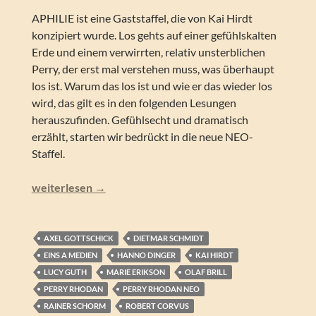
APHILIE ist eine Gaststaffel, die von Kai Hirdt
konzipiert wurde. Los gehts auf einer gefühlskalten
Erde und einem verwirrten, relativ unsterblichen
Perry, der erst mal verstehen muss, was überhaupt
los ist. Warum das los ist und wie er das wieder los
wird, das gilt es in den folgenden Lesungen
herauszufinden. Gefühlsecht und dramatisch
erzählt, starten wir bedrückt in die neue NEO-
Staffel.
Perry Rhodan NEO – Aphilie (Folgen 310-319)
weiterlesen
→
AXEL GOTTSCHICK
DIETMAR SCHMIDT
EINS A MEDIEN
HANNO DINGER
KAI HIRDT
LUCY GUTH
MARIE ERIKSON
OLAF BRILL
PERRY RHODAN
PERRY RHODAN NEO
RAINER SCHORM
ROBERT CORVUS