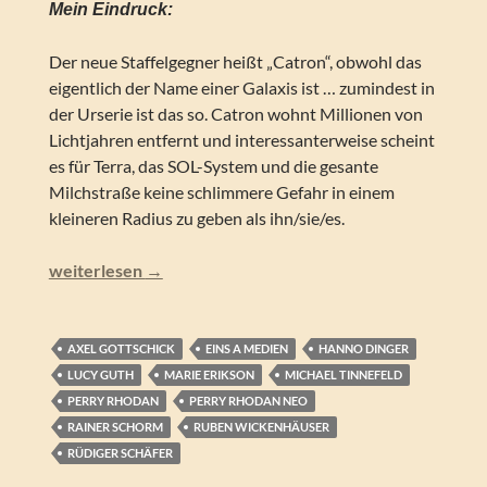
Mein Eindruck:
Der neue Staffelgegner heißt „Catron“, obwohl das
eigentlich der Name einer Galaxis ist … zumindest in
der Urserie ist das so. Catron wohnt Millionen von
Lichtjahren entfernt und interessanterweise scheint
es für Terra, das SOL-System und die gesante
Milchstraße keine schlimmere Gefahr in einem
kleineren Radius zu geben als ihn/sie/es.
Perry Rhodan NEO – CATRON (Folgen 320-329)
weiterlesen
→
AXEL GOTTSCHICK
EINS A MEDIEN
HANNO DINGER
LUCY GUTH
MARIE ERIKSON
MICHAEL TINNEFELD
PERRY RHODAN
PERRY RHODAN NEO
RAINER SCHORM
RUBEN WICKENHÄUSER
RÜDIGER SCHÄFER