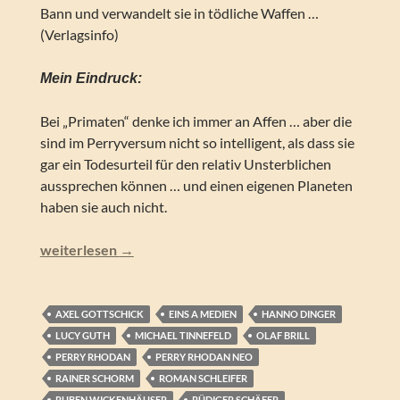
Bann und verwandelt sie in tödliche Waffen …
(Verlagsinfo)
Mein Eindruck:
Bei „Primaten“ denke ich immer an Affen … aber die
sind im Perryversum nicht so intelligent, als dass sie
gar ein Todesurteil für den relativ Unsterblichen
aussprechen können … und einen eigenen Planeten
haben sie auch nicht.
Perry Rhodan NEO – PRIMAT (Folgen 330-339)
weiterlesen
→
AXEL GOTTSCHICK
EINS A MEDIEN
HANNO DINGER
LUCY GUTH
MICHAEL TINNEFELD
OLAF BRILL
PERRY RHODAN
PERRY RHODAN NEO
RAINER SCHORM
ROMAN SCHLEIFER
RUBEN WICKENHÄUSER
RÜDIGER SCHÄFER