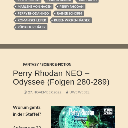
MARLENE VON HAGEN
PERRY RHODAN
PERRY RHODAN NEO
RAINER SCHORM
ROMAN SCHLEIFER
RUBEN WICKENHÄUSER
RÜDIGER SCHÄFER
FANTASY / SCIENCE-FICTION
Perry Rhodan NEO –
Odyssee (Folgen 280-289)
27. NOVEMBER 2022
UWE WEBEL
Worum gehts
in der Staffel?
Anfang des 22.