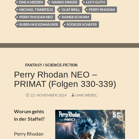
EINS A MEDIEN
HANNO DINGER
LUCY GUTH
MICHAEL TINNEFELD
OLAF BRILL
PERRY RHODAN
PERRY RHODAN NEO
RAINER SCHORM
RUBEN WICKENHÄUSER
RÜDIGER SCHÄFER
FANTASY / SCIENCE-FICTION
Perry Rhodan NEO –
PRIMAT (Folgen 330-339)
22. NOVEMBER 2024
UWE WEBEL
Worum gehts
in der Staffel?
Perry Rhodan