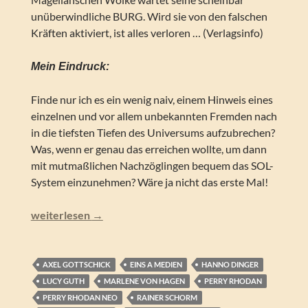
unüberwindliche BURG. Wird sie von den falschen
Kräften aktiviert, ist alles verloren … (Verlagsinfo)
Mein Eindruck:
Finde nur ich es ein wenig naiv, einem Hinweis eines
einzelnen und vor allem unbekannten Fremden nach
in die tiefsten Tiefen des Universums aufzubrechen?
Was, wenn er genau das erreichen wollte, um dann
mit mutmaßlichen Nachzöglingen bequem das SOL-
System einzunehmen? Wäre ja nicht das erste Mal!
Perry Rhodan NEO – Chronopuls (Folgen 300-309)
weiterlesen
→
AXEL GOTTSCHICK
EINS A MEDIEN
HANNO DINGER
LUCY GUTH
MARLENE VON HAGEN
PERRY RHODAN
PERRY RHODAN NEO
RAINER SCHORM