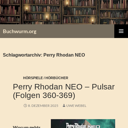
Zum
Inhalt
springen
Buchwurm.org
PRIMÄR
MENÜ
Schlagwortarchiv: Perry Rhodan NEO
HÖRSPIELE / HÖRBÜCHER
Perry Rhodan NEO – Pulsar
(Folgen 360-369)
8. DEZEMBER 2025
UWE WEBEL
Worum gehts