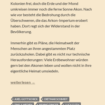
Kolonien frei, doch die Erde und der Mond
umkreisen immer noch die ferne Sonne Akon. Nach
wie vor besteht die Bedrohung durch die
Überschweren, die das Arkon-Imperium erobert
haben. Dort regt sich der Widerstand in der
Bevölkerung.
Immerhin gibt es Pläne, die Heimatwelt der
Menschen an ihren angestammten Platz
zurückzuholen. Dabei gibt es nicht nur technische
Herausforderungen: Viele Erdbewohner würden
gern bei den Akonen leben und wollen nicht in ihre
eigentliche Heimat umsiedeln.
Perry Rhodan NEO – Revolution (Folgen 290-299)
weiterlesen
→
AXEL GOTTSCHICK
DIETMAR SCHMIDT
EINS A MEDIEN
HANNO DINGER
LUCY GUTH