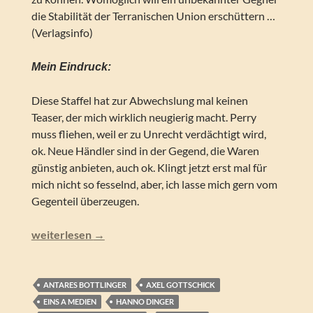
die Stabilität der Terranischen Union erschüttern …
(Verlagsinfo)
Mein Eindruck:
Diese Staffel hat zur Abwechslung mal keinen
Teaser, der mich wirklich neugierig macht. Perry
muss fliehen, weil er zu Unrecht verdächtigt wird,
ok. Neue Händler sind in der Gegend, die Waren
günstig anbieten, auch ok. Klingt jetzt erst mal für
mich nicht so fesselnd, aber, ich lasse mich gern vom
Gegenteil überzeugen.
Perry Rhodan NEO – Imprint (Folgen 350-359)
weiterlesen
→
ANTARES BOTTLINGER
AXEL GOTTSCHICK
EINS A MEDIEN
HANNO DINGER