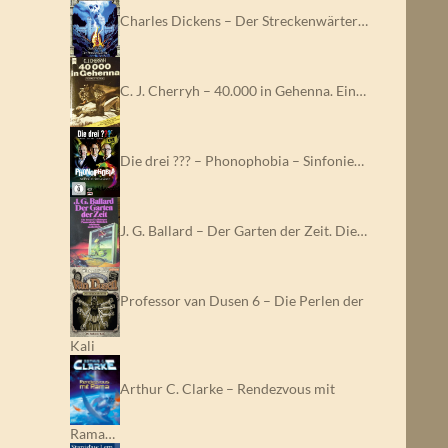
Charles Dickens – Der Streckenwärter…
C. J. Cherryh – 40.000 in Gehenna. Ein…
Die drei ??? – Phonophobia – Sinfonie…
J. G. Ballard – Der Garten der Zeit. Die…
Professor van Dusen 6 – Die Perlen der
Kali
Arthur C. Clarke – Rendezvous mit
Rama…