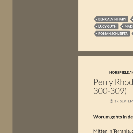
BEN CALVIN HARY
LUCY GUTH
MADE
ROMAN SCHLEIFER
HÖRSPIELE /
Perry Rhod
300-309)
17. SEPTE
Worum gehts in der
Mitten in Terrania,