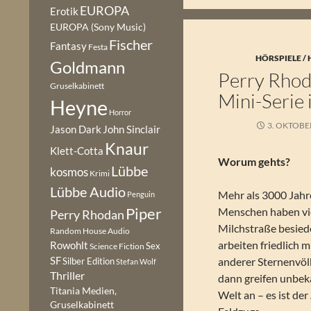
EUROPA
Erotik
EUROPA (Sony Music)
Fischer
Fantasy
Festa
HÖRSPIELE /
Goldmann
Perry Rhod
Gruselkabinett
Mini-Serie 
Heyne
Horror
3. OKTOBE
Jason Dark
John Sinclair
Knaur
Klett-Cotta
Worum gehts?
Lübbe
kosmos
Krimi
Lübbe Audio
Mehr als 3000 Jahre
Penguin
Piper
Menschen haben vie
Perry Rhodan
Milchstraße besiede
Random House Audio
arbeiten friedlich 
Rowohlt
Sex
Science Fiction
SF
anderer Sternenvö
Silber Edition
Stefan Wolf
Thriller
dann greifen unbek
Titania Medien,
Welt an – es ist de
Gruselkabinett