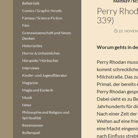
FANTASY / SC
Belletristik
Perry Rho
Comics / Graphic Novels
339)
Fantasy / Science-Fiction
Film
22. NOVEM
Grenzwissenschaft und Neues
Denken
Historisches
Worum gehts in der
Horror & Unheimliches
Hörspiele / Hörbücher
Perry Rhodan muss 
Interviews
kommt schreckliche
Kinder- und Jugendliteratur
Milchstraße. Das z
Magazine
Primat, der bereits 
Magie und Esoterik
Perry Rhodan gespr
Musik
Dabei sieht es zu B
News
Jahrhunderts für di
Philosophie und Religion und
Nach einer Zeit de
Spiritualität
Welten auf eine fri
Rezensionen
eine Macht eingenis
Rollenspiel
nach Einfluss strebt