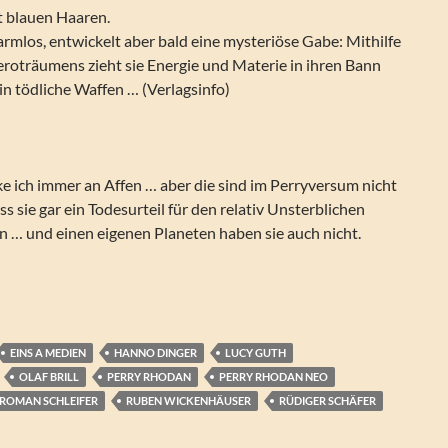
t blauen Haaren.
armlos, entwickelt aber bald eine mysteriöse Gabe: Mithilfe
roträumens zieht sie Energie und Materie in ihren Bann
in tödliche Waffen … (Verlagsinfo)
e ich immer an Affen … aber die sind im Perryversum nicht
dass sie gar ein Todesurteil für den relativ Unsterblichen
 … und einen eigenen Planeten haben sie auch nicht.
 – PRIMAT (Folgen 330-339)
EINS A MEDIEN
HANNO DINGER
LUCY GUTH
OLAF BRILL
PERRY RHODAN
PERRY RHODAN NEO
ROMAN SCHLEIFER
RUBEN WICKENHÄUSER
RÜDIGER SCHÄFER