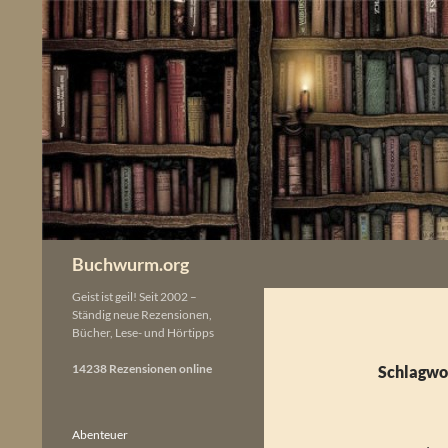
Zum
Inhalt
springen
Buchwurm.org
Geist ist geil! Seit 2002 –
Ständig neue Rezensionen,
Bücher, Lese- und Hörtipps
14238 Rezensionen online
Schlagwo
Abenteuer