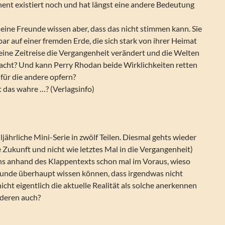
nent existiert noch und hat längst eine andere Bedeutung
eine Freunde wissen aber, dass das nicht stimmen kann. Sie
bar auf einer fremden Erde, die sich stark von ihrer Heimat
eine Zeitreise die Vergangenheit verändert und die Welten
cht? Und kann Perry Rhodan beide Wirklichkeiten retten
 für die andere opfern?
t das wahre …? (Verlagsinfo)
 alljährliche Mini-Serie in zwölf Teilen. Diesmal gehts wieder
ie Zukunft und nicht wie letztes Mal in die Vergangenheit)
s anhand des Klappentexts schon mal im Voraus, wieso
eunde überhaupt wissen können, dass irgendwas nicht
nicht eigentlich die aktuelle Realität als solche anerkennen
nderen auch?
ntis 2 (Die komplette Mini-Serie in 12 Teilen)