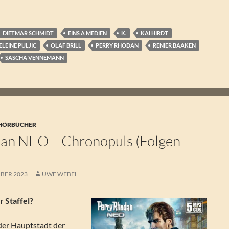
DIETMAR SCHMIDT
EINS A MEDIEN
K.
KAI HIRDT
LEINE PULJIC
OLAF BRILL
PERRY RHODAN
RENIER BAAKEN
SASCHA VENNEMANN
 HÖRBÜCHER
an NEO – Chronopuls (Folgen
MBER 2023
UWE WEBEL
 Staffel?
 der Hauptstadt der