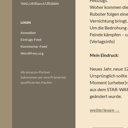
Feldzugs.
Ullstein
Ulf Blanck
TKKG
Woher kommen diese
Roboter folgen ein
Vernichtung bringt
LOGIN
Um die Bedrohung a
Anmelden
Feinde kämpfen – u
Eintrags-Feed
(Verlagsinfo)
Kommentar-Feed
WordPress.org
Mein Eindruck:
Neues Jahr, neue 1
Als amazon-Partner
Ursprünglich sollte
bekommen wir eine Prämie bei
Moment (urheber)r
qualifizierten Käufen.
aus dem STAR-WARS-
geändert wurde.
Perry Rhodan – And
weiterlesen
→