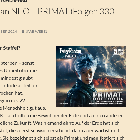
IENCE-FICTION
dan NEO – PRIMAT (Folgen 330-
BER 2024
UWE WEBEL
 Staffel?
sterben – sonst
s Unheil über die
umindest glaubt
ein Todesurteil für
ochen hat.
eginn des 22.
e Menschheit gut aus.
r Krisen hoffen die Bewohner der Erde und auf den anderen
edliche Zukunft. Was niemand ahnt: Auf der Erde hat sich
tet, die zuerst schwach erscheint, dann aber wächst und
. Sie bezeichnet sich selbst als Primat und manifestiert sich