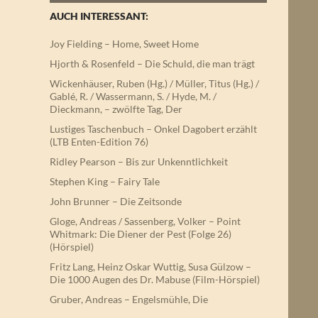
AUCH INTERESSANT:
Joy Fielding – Home, Sweet Home
Hjorth & Rosenfeld – Die Schuld, die man trägt
Wickenhäuser, Ruben (Hg.) / Müller, Titus (Hg.) /
Gablé, R. / Wassermann, S. / Hyde, M. /
Dieckmann, – zwölfte Tag, Der
Lustiges Taschenbuch – Onkel Dagobert erzählt
(LTB Enten-Edition 76)
Ridley Pearson – Bis zur Unkenntlichkeit
Stephen King – Fairy Tale
John Brunner – Die Zeitsonde
Gloge, Andreas / Sassenberg, Volker – Point
Whitmark: Die Diener der Pest (Folge 26)
(Hörspiel)
Fritz Lang, Heinz Oskar Wuttig, Susa Gülzow –
Die 1000 Augen des Dr. Mabuse (Film-Hörspiel)
Gruber, Andreas – Engelsmühle, Die