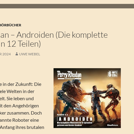
 HÖRBÜCHER
an – Androiden (Die komplette
in 12 Teilen)
R 2024
UWE WEBEL
 in der Zukunft: Die
le Welten in der
lt. Sie leben und
mit den Angehörigen
lker zusammen. Doch
annte Roboter eine
r Anfang ihres brutalen