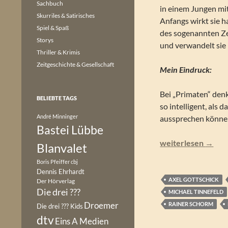
Sachbuch
in einem Jungen mi
Skurriles & Satirisches
Anfangs wirkt sie h
Spiel & Spaß
des sogenannten Ze
Storys
und verwandelt sie 
Thriller & Krimis
Zeitgeschichte & Gesellschaft
Mein Eindruck:
Bei „Primaten“ denk
BELIEBTE TAGS
so intelligent, als 
André Minninger
aussprechen können
Bastei Lübbe
Perry Rhodan NEO
weiterlesen
→
Blanvalet
Boris Pfeiffer
cbj
Dennis Ehrhardt
AXEL GOTTSCHICK
Der Hörverlag
Die drei ???
MICHAEL TINNEFELD
Droemer
RAINER SCHORM
Die drei ??? Kids
dtv
Eins A Medien