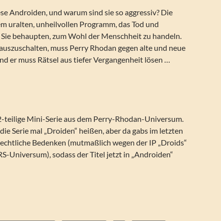
 Androiden, und warum sind sie so aggressiv? Die
em uralten, unheilvollen Programm, das Tod und
. Sie behaupten, zum Wohl der Menschheit zu handeln.
uszuschalten, muss Perry Rhodan gegen alte und neue
nd er muss Rätsel aus tiefer Vergangenheit lösen …
2-teilige Mini-Serie aus dem Perry-Rhodan-Universum.
 die Serie mal „Droiden“ heißen, aber da gabs im letzten
echtliche Bedenken (mutmaßlich wegen der IP „Droids“
Universum), sodass der Titel jetzt in „Androiden“
roiden (Die komplette Mini-Serie in 12 Teilen)