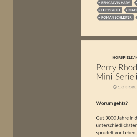
BEN CALVIN HARY
LUCY GUTH
MADE
ROMAN SCHLEIFER
HÖRSPIELE /
Perry Rhoda
Mini-Serie 
1. OKTOBE
Worum gehts?
Gut 3000 Jahre in d
unterschiedlichste
sprudelt vor Leben,