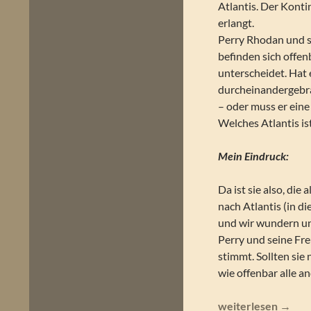
Atlantis. Der Konti
erlangt.
Perry Rhodan und s
befinden sich offen
unterscheidet. Hat 
durcheinandergebra
– oder muss er eine
Welches Atlantis is
Mein Eindruck:
Da ist sie also, die
nach Atlantis (in d
und wir wundern un
Perry und seine Fr
stimmt. Sollten sie 
wie offenbar alle a
Perry Rhodan – Atla
weiterlesen
→