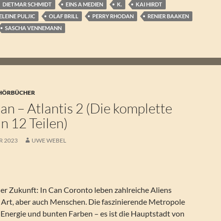
DIETMAR SCHMIDT
EINS A MEDIEN
K.
KAI HIRDT
LEINE PULJIC
OLAF BRILL
PERRY RHODAN
RENIER BAAKEN
SASCHA VENNEMANN
 HÖRBÜCHER
n – Atlantis 2 (Die komplette
in 12 Teilen)
R 2023
UWE WEBEL
er Zukunft: In Can Coronto leben zahlreiche Aliens
r Art, aber auch Menschen. Die faszinierende Metropole
 Energie und bunten Farben – es ist die Hauptstadt von