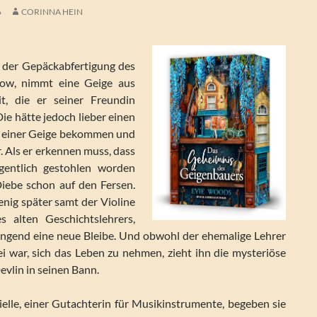
6
CORINNA HEIN
r der Gepäckabfertigung des
row, nimmt eine Geige aus
, die er seiner Freundin
ie hätte jedoch lieber einen
t einer Geige bekommen und
r. Als er erkennen muss, dass
gentlich gestohlen worden
Diebe schon auf den Fersen.
enig später samt der Violine
s alten Geschichtslehrers,
ingend eine neue Bleibe. Und obwohl der ehemalige Lehrer
i war, sich das Leben zu nehmen, zieht ihn die mysteriöse
vlin in seinen Bann.
ielle, einer Gutachterin für Musikinstrumente, begeben sie