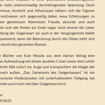
er stets unterschwellig durchklingenden Spannung. Doch
mnisse, Vorsicht und Misstrauen nähern sich die Figuren
e motivieren sich gegenseitig dabei, neue Erfahrungen zu
ben gemeinsam Abenteuer, Freude, absurde und auch
te und alle finden am Ende sogar noch einmal die Liebe.
lung der Gegenwart als auch in der Vergangenheit bleibt
pannend, denn die Bedrohung durch die Diebe zieht sich
n durch den gesamten Roman.
lle Bücher von Evie Woods aus dem Adrian Verlag eine
iche Aufmachung mit einem dunklen Cover sowie dem schön
nitt fällt sofort ins Auge und transportiert die Magie der
nach außen. „Das Geheimnis des Geigenbauers“ ist ein
terarische Mußestunden mit unterhaltendem Tiefgang, bei
bei auch noch viel über Geigenbau lernt.
en
5853632