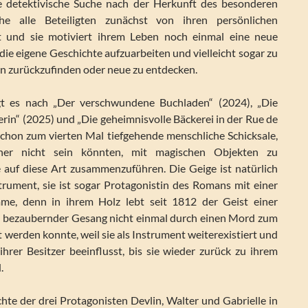
ne detektivische Suche nach der Herkunft des besonderen
che alle Beteiligten zunächst von ihren persönlichen
 und sie motiviert ihrem Leben noch einmal eine neue
die eigene Geschichte aufzuarbeiten und vielleicht sogar zu
en zurückzufinden oder neue zu entdecken.
t es nach „Der verschwundene Buchladen“ (2024), „Die
in“ (2025) und „Die geheimnisvolle Bäckerei in der Rue de
schon zum vierten Mal tiefgehende menschliche Schicksale,
icher nicht sein könnten, mit magischen Objekten zu
 auf diese Art zusammenzuführen. Die Geige ist natürlich
strument, sie ist sogar Protagonistin des Romans mit einer
mme, denn in ihrem Holz lebt seit 1812 der Geist einer
n bezaubernder Gesang nicht einmal durch einen Mord zum
werden konnte, weil sie als Instrument weiterexistiert und
 ihrer Besitzer beeinflusst, bis sie wieder zurück zu ihrem
.
chte der drei Protagonisten Devlin, Walter und Gabrielle in