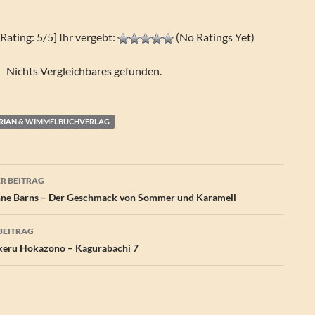
[Rating: 5/5] Ihr vergebt:
(No Ratings Yet)
Nichts Vergleichbares gefunden.
DRIAN & WIMMELBUCHVERLAG
agsnavigation
R BEITRAG
ne Barns – Der Geschmack von Sommer und Karamell
BEITRAG
keru Hokazono – Kagurabachi 7