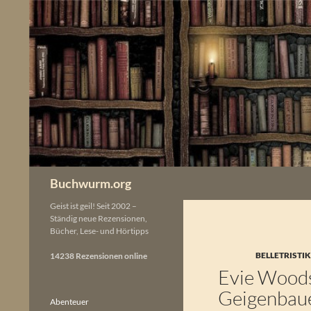
Zum
Inhalt
springen
Buchwurm.org
Geist ist geil! Seit 2002 –
Ständig neue Rezensionen,
Bücher, Lese- und Hörtipps
BELLETRISTI
14238 Rezensionen online
Evie Woods
Geigenbau
Abenteuer