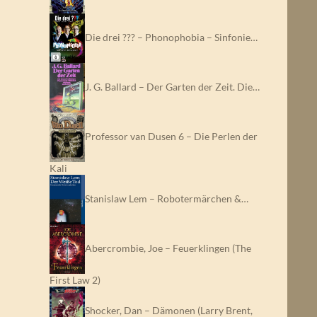
Die drei ??? – Phonophobia – Sinfonie…
J. G. Ballard – Der Garten der Zeit. Die…
Professor van Dusen 6 – Die Perlen der
Kali
Stanislaw Lem – Robotermärchen &…
Abercrombie, Joe – Feuerklingen (The
First Law 2)
Shocker, Dan – Dämonen (Larry Brent,