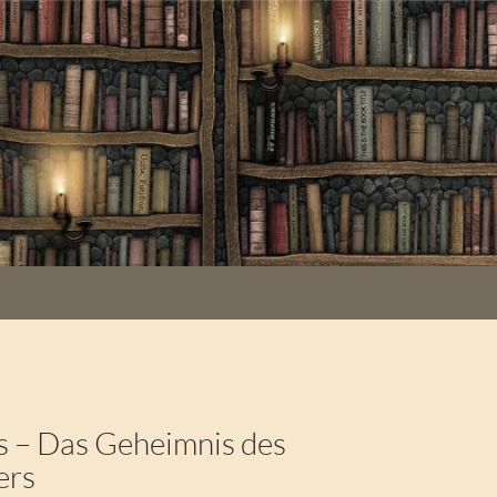
K
 – Das Geheimnis des
ers