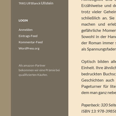
Ullstein
Ulf Blanck
TKKG
Erzählweise und d
trotz vieler Gehei
schließlich an. Si
LOGIN
machen und erle
Anmelden
gefährliche Momen
Eintrags-Feed
Sowohl in der Hand
Kommentar-Feed
der Roman immer s
WordPress.org
als Spannungsfade
Optisch bilden a
Als amazon-Partner
Einheit. Ihre ähnl
bekommen wir eine Prämie bei
bedruckten Buchsch
qualifizierten Käufen.
Geschichten auch 
Pageturner für li
dem man ganz neben
Paperback: 320 Seit
ISBN 13: 978-398