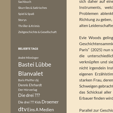
sich daher auf ei
Sachbuch
Instruments, wel
Skurriles & Satirisches
Problemen ablenkt
Spiel & Spaß
Richtung zu geben, 
Storys
alten Leidenschaft
Thriller & Krimis
Zeitgeschichte & Gesellschaft
Evie Woods geling
Geschichtensammler
BELIEBTE TAGS
Paris“ (2025) nun 
die unterschiedl
André Minninger
verknüpfen und sie
Bastei Lübbe
nicht irgendein In
Blanvalet
eigenen Erzählsti
starken Frau, dere
Boris Pfeiffer
cbj
Dennis Ehrhardt
Schweigen gebracht 
Der Hörverlag
das Schicksal aller
Die drei ???
Erbauer finden wird
Droemer
Die drei ??? Kids
dtv
Eins A Medien
Parallel zur Geschi