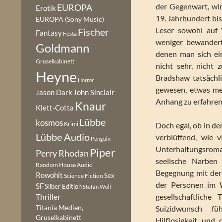
der Gegenwart, wi
EUROPA
Erotik
19. Jahrhundert bis
EUROPA (Sony Music)
Leser sowohl auf 
Fischer
Fantasy
Festa
weniger bewandert
Goldmann
denen man sich ei
Gruselkabinett
nicht sehr, nicht 
Heyne
Bradshaw tatsächli
Horror
gewesen, etwas me
Jason Dark
John Sinclair
Anhang zu erfahren
Knaur
Klett-Cotta
Lübbe
kosmos
Krimi
Doch egal, ob in d
Lübbe Audio
verblüffend, wie 
Penguin
Unterhaltungsrom
Piper
Perry Rhodan
seelische Narben
Random House Audio
Begegnung mit der
Rowohlt
Sex
Science Fiction
der Personen im 
SF
Silber Edition
Stefan Wolf
gesellschaftliche
Thriller
Titania Medien,
Suizidwunsch fü
Gruselkabinett
Hilflosigkeit und 