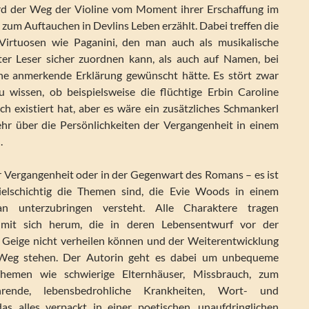
rd der Weg der Violine vom Moment ihrer Erschaffung im
 zum Auftauchen in Devlins Leben erzählt. Dabei treffen die
Virtuosen wie Paganini, den man auch als musikalische
er Leser sicher zuordnen kann, als auch auf Namen, bei
ne anmerkende Erklärung gewünscht hätte. Es stört zwar
zu wissen, ob beispielsweise die flüchtige Erbin Caroline
ch existiert hat, aber es wäre ein zusätzliches Schmankerl
hr über die Persönlichkeiten der Vergangenheit in einem
.
er Vergangenheit oder in der Gegenwart des Romans – es ist
vielschichtig die Themen sind, die Evie Woods in einem
an unterzubringen versteht. Alle Charaktere tragen
 mit sich herum, die in deren Lebensentwurf vor der
 Geige nicht verheilen können und der Weiterentwicklung
Weg stehen. Der Autorin geht es dabei um unbequeme
 Themen wie schwierige Elternhäuser, Missbrauch, zum
hrende, lebensbedrohliche Krankheiten, Wort- und
das alles verpackt in einer poetischen, unaufdringlichen