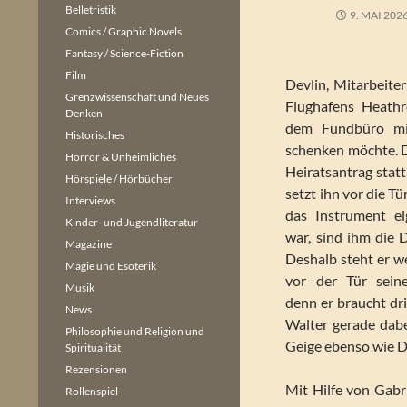
Belletristik
9. MAI 202
Comics / Graphic Novels
Fantasy / Science-Fiction
Film
Devlin, Mitarbeite
Grenzwissenschaft und Neues
Flughafens Heath
Denken
dem Fundbüro mit
Historisches
schenken möchte. D
Horror & Unheimliches
Heiratsantrag stat
Hörspiele / Hörbücher
setzt ihn vor die Tü
Interviews
das Instrument ei
Kinder- und Jugendliteratur
war, sind ihm die 
Magazine
Deshalb steht er w
Magie und Esoterik
vor der Tür seine
Musik
denn er braucht dr
News
Walter gerade dabe
Philosophie und Religion und
Geige ebenso wie De
Spiritualität
Rezensionen
Mit Hilfe von Gabr
Rollenspiel