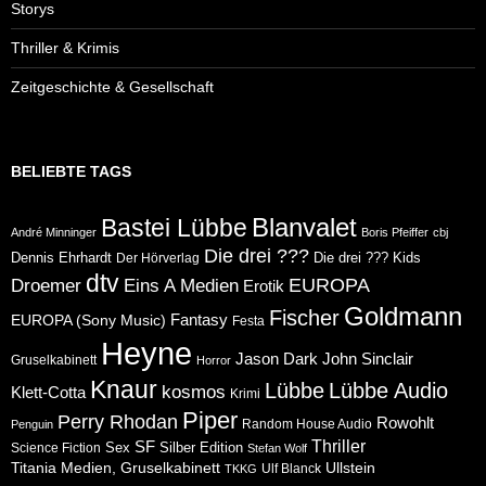
Storys
Thriller & Krimis
Zeitgeschichte & Gesellschaft
BELIEBTE TAGS
Blanvalet
Bastei Lübbe
André Minninger
Boris Pfeiffer
cbj
Die drei ???
Dennis Ehrhardt
Die drei ??? Kids
Der Hörverlag
dtv
Eins A Medien
EUROPA
Droemer
Erotik
Goldmann
Fischer
Fantasy
EUROPA (Sony Music)
Festa
Heyne
Jason Dark
John Sinclair
Gruselkabinett
Horror
Knaur
Lübbe
Lübbe Audio
kosmos
Klett-Cotta
Krimi
Piper
Perry Rhodan
Rowohlt
Random House Audio
Penguin
Thriller
SF
Sex
Silber Edition
Science Fiction
Stefan Wolf
Ullstein
Titania Medien, Gruselkabinett
Ulf Blanck
TKKG