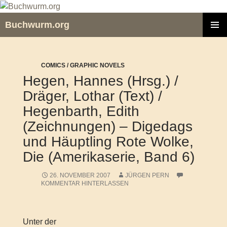
Zum
Inhalt
Buchwurm.org
springen
PRIMÄR
MENÜ
COMICS / GRAPHIC NOVELS
Hegen, Hannes (Hrsg.) /
Dräger, Lothar (Text) /
Hegenbarth, Edith
(Zeichnungen) – Digedags
und Häuptling Rote Wolke,
Die (Amerikaserie, Band 6)
26. NOVEMBER 2007
JÜRGEN PERN
KOMMENTAR HINTERLASSEN
Unter der