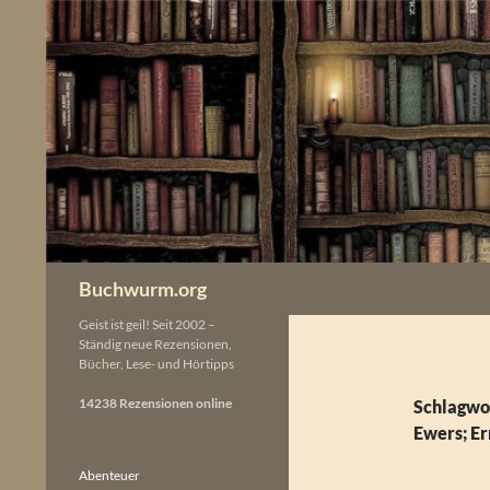
Zum
Inhalt
springen
Buchwurm.org
Geist ist geil! Seit 2002 –
Ständig neue Rezensionen,
Bücher, Lese- und Hörtipps
14238 Rezensionen online
Schlagwor
Ewers; Er
Abenteuer