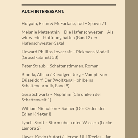
AUCH INTERESSANT:
Holguin, Brian & McFarlane, Tod – Spawn 71
Melanie Metzenthin – Die Hafenschwester – Als
wir wieder Hoffnung hatten (Band 2 der
Hafenschwester-Saga)
Howard Phillips Lovecraft – Pickmans Modell
(Gruselkabinett 58)
Peter Straub – Schattenstimmen. Roman
Bionda, Alisha / Kleudgen, Jörg – Vampir von
Düsseldorf, Der (Wolfgang Hohlbeins
Schattenchronik, Band 9)
Gesa Schwartz – Nephilim (Chroniken der
Schattenwelt 1)
William Nicholson – Sucher (Der Orden der
Edlen Krieger I)
Lynch, Scott – Sturm über roten Wassern (Locke
Lamora 2)
Hayes, Kevin (Autor) / Herzog, Ulli (Regie) – Jan