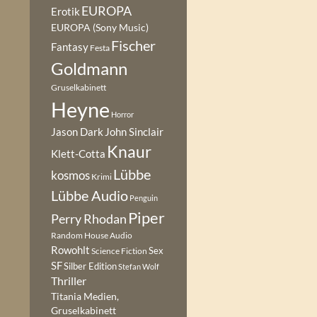
EUROPA
Erotik
EUROPA (Sony Music)
Fischer
Fantasy
Festa
Goldmann
Gruselkabinett
Heyne
Horror
Jason Dark
John Sinclair
Knaur
Klett-Cotta
Lübbe
kosmos
Krimi
Lübbe Audio
Penguin
Piper
Perry Rhodan
Random House Audio
Rowohlt
Sex
Science Fiction
SF
Silber Edition
Stefan Wolf
Thriller
Titania Medien,
Gruselkabinett