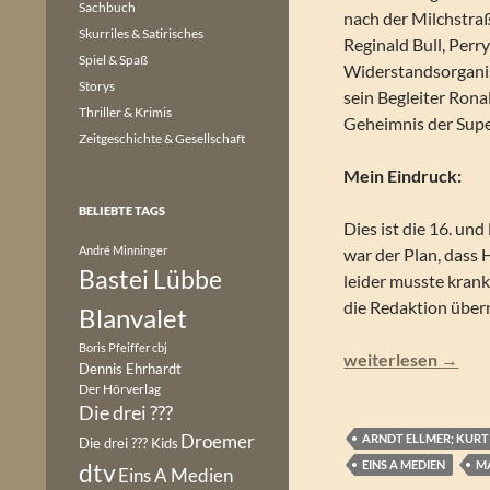
Sachbuch
nach der Milchstra
Skurriles & Satirisches
Reginald Bull, Perr
Spiel & Spaß
Widerstandsorgani
Storys
sein Begleiter Ron
Thriller & Krimis
Geheimnis der Super
Zeitgeschichte & Gesellschaft
Mein Eindruck:
BELIEBTE TAGS
Dies ist die 16. und
André Minninger
war der Plan, dass 
Bastei Lübbe
leider musste krank
die Redaktion übern
Blanvalet
Boris Pfeiffer
cbj
Perry Rhodan – Im 
weiterlesen
→
Dennis Ehrhardt
Der Hörverlag
Die drei ???
Droemer
ARNDT ELLMER; KURT 
Die drei ??? Kids
EINS A MEDIEN
M
dtv
Eins A Medien