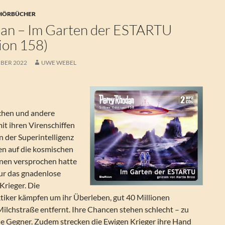
 HÖRBÜCHER
an – Im Garten der ESTARTU
tion 158)
MBER 2022
UWE WEBEL
hen und andere
mit ihren Virenschiffen
en der Superintelligenz
en auf die kosmischen
nen versprochen hatte
nur das gnadenlose
Krieger. Die
tiker kämpfen um ihr Überleben, gut 40 Millionen
Milchstraße entfernt. Ihre Chancen stehen schlecht – zu
ie Gegner. Zudem strecken die Ewigen Krieger ihre Hand