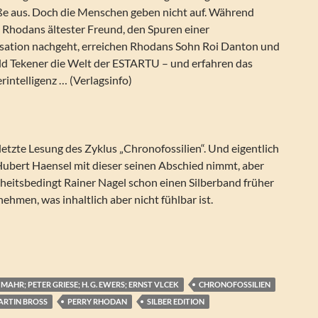
ße aus. Doch die Menschen geben nicht auf. Während
y Rhodans ältester Freund, den Spuren einer
sation nachgeht, erreichen Rhodans Sohn Roi Danton und
ald Tekener die Welt der ESTARTU – und erfahren das
intelligenz … (Verlagsinfo)
 letzte Lesung des Zyklus „Chronofossilien“. Und eigentlich
Hubert Haensel mit dieser seinen Abschied nimmt, aber
heitsbedingt Rainer Nagel schon einen Silberband früher
ehmen, was inhaltlich aber nicht fühlbar ist.
Garten der ESTARTU (Silber Edition 158)
MAHR; PETER GRIESE; H. G. EWERS; ERNST VLCEK
CHRONOFOSSILIEN
ARTIN BROSS
PERRY RHODAN
SILBER EDITION