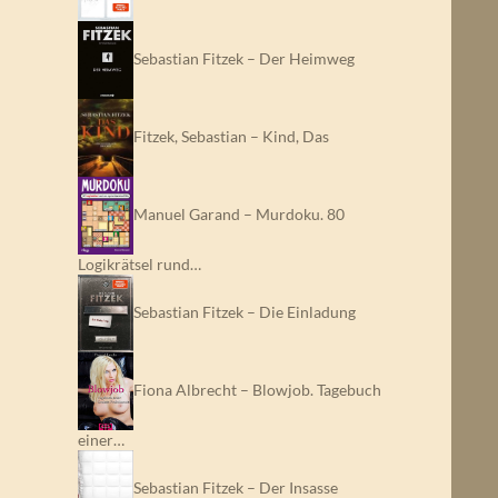
Sebastian Fitzek – Der Heimweg
Fitzek, Sebastian – Kind, Das
Manuel Garand – Murdoku. 80
Logikrätsel rund…
Sebastian Fitzek – Die Einladung
Fiona Albrecht – Blowjob. Tagebuch
einer…
Sebastian Fitzek – Der Insasse