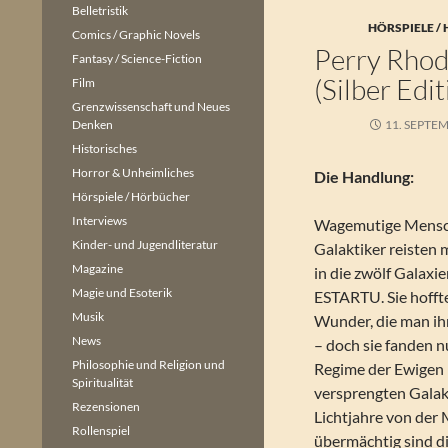
Belletristik
HÖRSPIELE /
Comics / Graphic Novels
Perry Rhod
Fantasy / Science-Fiction
(Silber Edi
Film
Grenzwissenschaft und Neues
Denken
11. SEPTE
Historisches
Horror & Unheimliches
Die Handlung:
Hörspiele / Hörbücher
Interviews
Wagemutige Mensc
Kinder- und Jugendliteratur
Galaktiker reisten 
Magazine
in die zwölf Galaxi
Magie und Esoterik
ESTARTU. Sie hofft
Musik
Wunder, die man ih
News
– doch sie fanden 
Philosophie und Religion und
Regime der Ewigen 
Spiritualität
versprengten Galak
Rezensionen
Lichtjahre von der 
Rollenspiel
übermächtig sind d