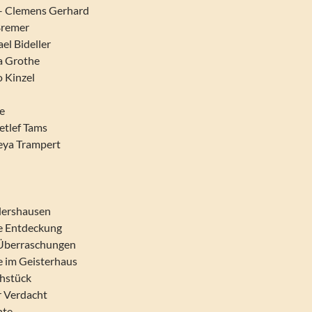
– Clemens Gerhard
 Bremer
el Bideller
la Grothe
o Kinzel
e
etlef Tams
eya Trampert
llershausen
he Entdeckung
 Überraschungen
e im Geisterhaus
ühstück
r Verdacht
hte