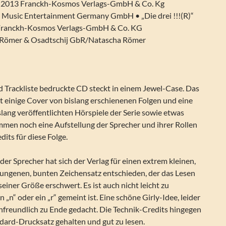
c) 2013 Franckh-Kosmos Verlags-GmbH & Co. Kg
ny Music Entertainment Germany GmbH • „Die drei !!!(R)“
r Franckh-Kosmos Verlags-GmbH & Co. KG
: Römer & Osadtschij GbR/Natascha Römer
nd Trackliste bedruckte CD steckt in einem Jewel-Case. Das
t einige Cover von bislang erschienenen Folgen und eine
islang veröffentlichten Hörspiele der Serie sowie etwas
en noch eine Aufstellung der Sprecher und ihrer Rollen
dits für diese Folge.
 der Sprecher hat sich der Verlag für einen extrem kleinen,
ungenen, bunten Zeichensatz entschieden, der das Lesen
seiner Größe erschwert. Es ist auch nicht leicht zu
 „n“ oder ein „r“ gemeint ist. Eine schöne Girly-Idee, leider
nfreundlich zu Ende gedacht. Die Technik-Credits hingegen
dard-Drucksatz gehalten und gut zu lesen.