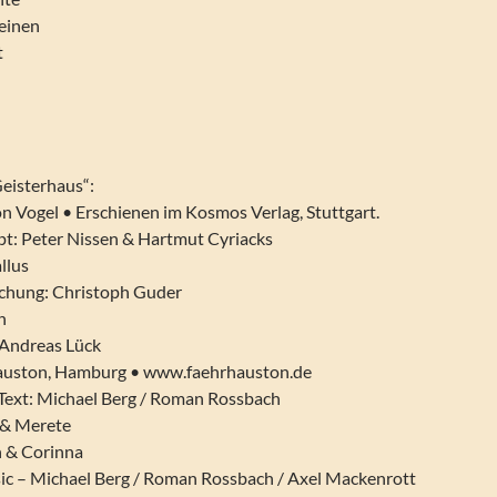
einen
t
l
 Geisterhaus“:
n Vogel • Erschienen im Kosmos Verlag, Stuttgart.
t: Peter Nissen & Hartmut Cyriacks
llus
chung: Christoph Guder
h
Andreas Lück
uston, Hamburg • www.faehrhauston.de
 Text: Michael Berg / Roman Rossbach
 & Merete
n & Corinna
c – Michael Berg / Roman Rossbach / Axel Mackenrott