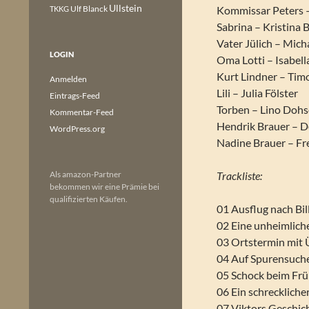
Ullstein
Ulf Blanck
Kommissar Peters 
TKKG
Sabrina – Kristina
Vater Jülich – Micha
LOGIN
Oma Lotti – Isabel
Kurt Lindner – Tim
Anmelden
Lili – Julia Fölster
Eintrags-Feed
Torben – Lino Dohs
Kommentar-Feed
Hendrik Brauer – D
WordPress.org
Nadine Brauer – Fr
Als amazon-Partner
Trackliste:
bekommen wir eine Prämie bei
qualifizierten Käufen.
01 Ausflug nach Bi
02 Eine unheimlic
03 Ortstermin mit
04 Auf Spurensuch
05 Schock beim Fr
06 Ein schreckliche
07 Viktors Geschic