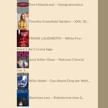
Tom Hillenbrand – Hologrammatica
Timothy Greenfield-Sanders – XXX: 30…
FRANK LAUENROTH – White Fire –
Band 2 der Corona Saga
Jussi Adler-Olsen – Natrium Chlorid.
Der 9.…
Willy Seidel – Das älteste Ding der Welt…
Stanislaw Lem – Robotermärchen &…