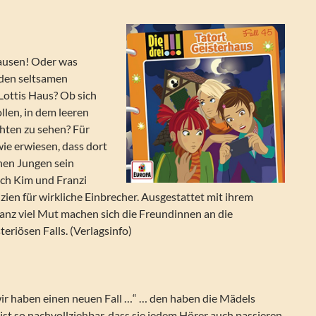
hausen! Oder was
 den seltsamen
ottis Haus? Ob sich
ollen, in dem leeren
hten zu sehen? Für
wie erwiesen, dass dort
inen Jungen sein
ch Kim und Franzi
zien für wirkliche Einbrecher. Ausgestattet mit ihrem
nz viel Mut machen sich die Freundinnen an die
eriösen Falls. (Verlagsinfo)
wir haben einen neuen Fall …“ … den haben die Mädels
 ist so nachvollziehbar, dass sie jedem Hörer auch passieren