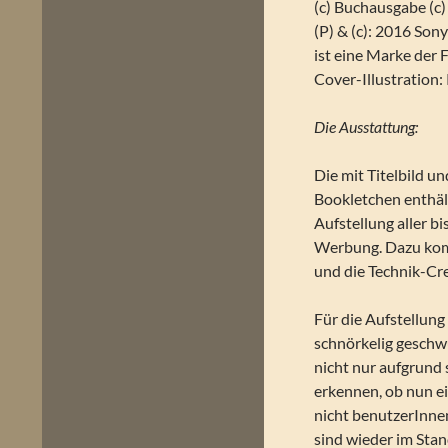
(c) Buchausgabe (
(P) & (c): 2016 So
ist eine Marke de
Cover-Illustration
Die Ausstattung:
Die mit Titelbild u
Bookletchen enthäl
Aufstellung aller b
Werbung. Dazu komm
und die Technik-Cre
Für die Aufstellung
schnörkelig geschw
nicht nur aufgrund 
erkennen, ob nun ein
nicht benutzerInne
sind wieder im Stan