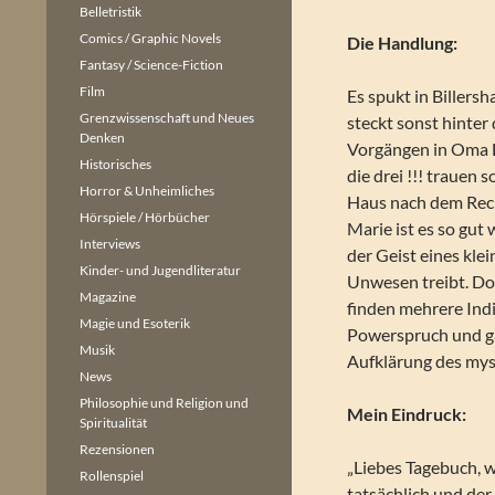
Belletristik
Comics / Graphic Novels
Die Handlung:
Fantasy / Science-Fiction
Film
Es spukt in Billers
Grenzwissenschaft und Neues
steckt sonst hinter
Denken
Vorgängen in Oma L
Historisches
die drei !!! trauen s
Horror & Unheimliches
Haus nach dem Rec
Hörspiele / Hörbücher
Marie ist es so gut 
Interviews
der Geist eines kle
Kinder- und Jugendliteratur
Unwesen treibt. Do
Magazine
finden mehrere Indi
Magie und Esoterik
Powerspruch und ga
Musik
Aufklärung des myst
News
Philosophie und Religion und
Mein Eindruck:
Spiritualität
Rezensionen
„Liebes Tagebuch, 
Rollenspiel
tatsächlich und der