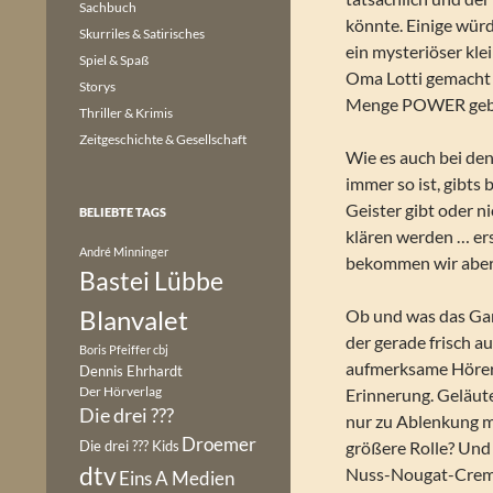
Sachbuch
könnte. Einige wür
Skurriles & Satirisches
ein mysteriöser kle
Spiel & Spaß
Oma Lotti gemacht h
Storys
Menge POWER gebr
Thriller & Krimis
Zeitgeschichte & Gesellschaft
Wie es auch bei de
immer so ist, gibts
Geister gibt oder ni
BELIEBTE TAGS
klären werden … er
André Minninger
bekommen wir aber 
Bastei Lübbe
Blanvalet
Ob und was das Gan
der gerade frisch a
Boris Pfeiffer
cbj
aufmerksame Hörer.
Dennis Ehrhardt
Der Hörverlag
Erinnerung. Geläutet
Die drei ???
nur zu Ablenkung mi
Droemer
Die drei ??? Kids
größere Rolle? Un
dtv
Nuss-Nougat-Creme?
Eins A Medien