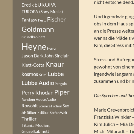
nicht entscheidend
EUROPA
Erotik
EUROPA (Sony Music)
Und irgendwie ging
Fischer
Fantasy
Festa
obs in dem Haus sp
Goldmann
an die Presse weit
Gruselkabinett
wenns die Mädels ve
Heyne
Kim, die Stress mit
Horror
Jason Dark
John Sinclair
Stress und Aufregun
Knaur
Klett-Cotta
gewohnt von einem J
Lübbe
irgendwie langsam a
kosmos
Krimi
zusammen und bringt
Lübbe Audio
Penguin
Piper
Perry Rhodan
Die Sprecher und ihre
Random House Audio
Rowohlt
Sex
Science Fiction
Marie Grevenbroich
SF
Silber Edition
Stefan Wolf
Franziska Winkler –
Thriller
Kim Jülich – Mia D
Titania Medien,
Michi Milbradt – T
Gruselkabinett