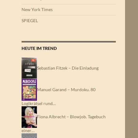
New York Times
SPIEGEL
HEUTE IM TREND
Sebastian Fitzek – Die Einladung
Manuel Garand – Murdoku. 80
Logikrätsel rund…
Fiona Albrecht – Blowjob. Tagebuch
einer…