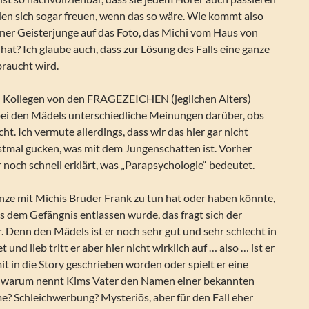
den sich sogar freuen, wenn das so wäre. Wie kommt also
iner Geisterjunge auf das Foto, das Michi vom Haus von
at? Ich glaube auch, dass zur Lösung des Falls eine ganze
aucht wird.
n Kollegen von den FRAGEZEICHEN (jeglichen Alters)
 bei den Mädels unterschiedliche Meinungen darüber, obs
cht. Ich vermute allerdings, dass wir das hier gar nicht
stmal gucken, was mit dem Jungenschatten ist. Vorher
noch schnell erklärt, was „Parapsychologie“ bedeutet.
ze mit Michis Bruder Frank zu tun hat oder haben könnte,
us dem Gefängnis entlassen wurde, das fragt sich der
 Denn den Mädels ist er noch sehr gut und sehr schlecht in
 und lieb tritt er aber hier nicht wirklich auf … also … ist er
t in die Story geschrieben worden oder spielt er eine
d warum nennt Kims Vater den Namen einer bekannten
 Schleichwerbung? Mysteriös, aber für den Fall eher