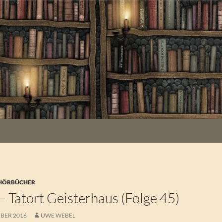
 HÖRBÜCHER
! – Tatort Geisterhaus (Folge 45)
MBER 2016
UWE WEBEL