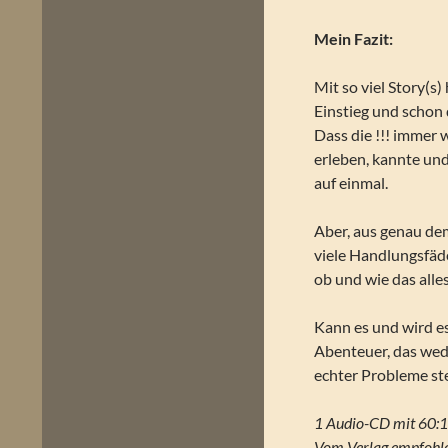
Mein Fazit:
Mit so viel Story(s)
Einstieg und schon 
Dass die !!! immer 
erleben, kannte und
auf einmal.
Aber, aus genau dem
viele Handlungsfäd
ob und wie das alle
Kann es und wird es
Abenteuer, das wed
echter Probleme st
1 Audio-CD mit 60:1
Vom Verlag empfohle