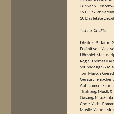
08 Wenn Geister w
09 Glücklich verein
10 Das letzte Detai
Technik-Credits:
Die drei !!! „Tatort
Erzählt von Maja vo
Hörspiel-Manuskrip
Regie: Thomas Kara
Sounddesign & Mis
Ton: Marcus Giersc
Geräuschemacher: 
Aufnahmen: Fährha
Titelsong: Musik &
Gesang: Mia, Sonja
Chor: Michi, Roma
Musik: Mount-Musi