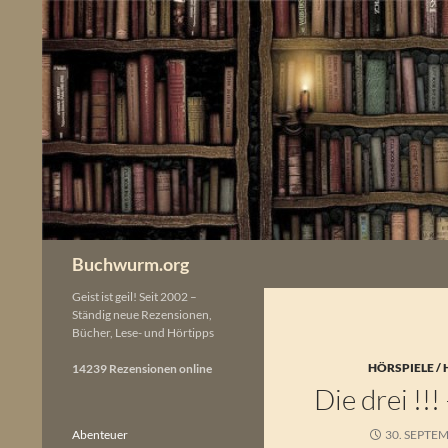
Zum
Inhalt
springen
Buchwurm.org
Geist ist geil! Seit 2002 –
Ständig neue Rezensionen,
Bücher, Lese- und Hörtipps
HÖRSPIELE /
14239 Rezensionen online
Die drei !!
Abenteuer
30. SEPTE