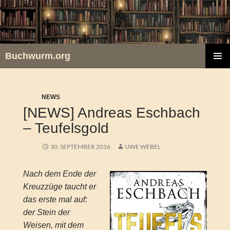
Zum
Inhalt
springen
Buchwurm.org
PRIMÄR
MENÜ
NEWS
[NEWS] Andreas Eschbach
– Teufelsgold
30. SEPTEMBER 2016
UWE WEBEL
Nach dem Ende der
Kreuzzüge taucht er
das erste mal auf:
der Stein der
Weisen, mit dem