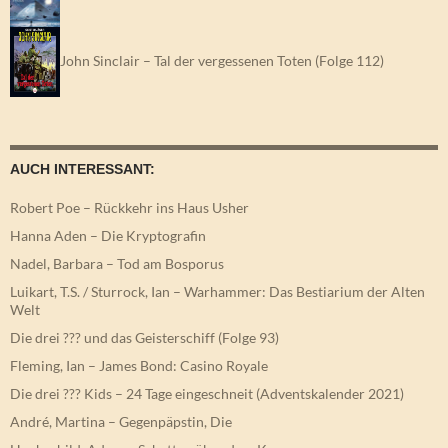
John Sinclair – Tal der vergessenen Toten (Folge 112)
AUCH INTERESSANT:
Robert Poe – Rückkehr ins Haus Usher
Hanna Aden – Die Kryptografin
Nadel, Barbara – Tod am Bosporus
Luikart, T.S. / Sturrock, Ian – Warhammer: Das Bestiarium der Alten
Welt
Die drei ??? und das Geisterschiff (Folge 93)
Fleming, Ian – James Bond: Casino Royale
Die drei ??? Kids – 24 Tage eingeschneit (Adventskalender 2021)
André, Martina – Gegenpäpstin, Die
Hochschild, Adam – Schatten über dem Kongo
Cheyney, Peter – Rote Lippen – blaue Bohnen