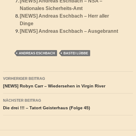
[NEWS] Andreas Eschbach – NSA –
Nationales Sicherheits-Amt
[NEWS] Andreas Eschbach – Herr aller
Dinge
[NEWS] Andreas Eschbach – Ausgebrannt
ANDREAS ESCHBACH
BASTEI LÜBBE
Beitragsnavigation
VORHERIGER BEITRAG
[NEWS] Robyn Carr – Wiedersehen in Virgin River
NÄCHSTER BEITRAG
Die drei !!! – Tatort Geisterhaus (Folge 45)