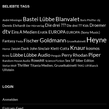
Blanvalet
Bastei Lübbe
André Minninger
Boris Pfeiffer
cbj
Die drei ???
Droemer
Dennis Ehrhardt
Die drei ??? Kids
Der Hörverlag
dtv
EUROPA
Eins A Medien
Erotik
EUROPA (Sony Music)
Heyne
Goldmann
Fischer
Fantasy
Festa
Gruselkabinett
Knaur
kosmos
Klett-Cotta
Jason Dark
John Sinclair
Horror
Piper
Lübbe Audio
Lübbe
Perry Rhodan
Krimi
Penguin
Rowohlt
SF
Sex
Silber Edition
Random House Audio
Science Fiction
Thriller
Titania Medien, Gruselkabinett
Ulf Blanck
Stefan Wolf
TKKG
Ullstein
LOGIN
Anmelden
Eintrags-Feed