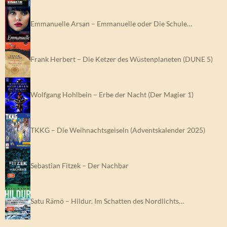
Emmanuelle Arsan – Emmanuelle oder Die Schule…
Frank Herbert – Die Ketzer des Wüstenplaneten (DUNE 5)
Wolfgang Hohlbein – Erbe der Nacht (Der Magier 1)
TKKG – Die Weihnachtsgeiseln (Adventskalender 2025)
Sebastian Fitzek – Der Nachbar
Satu Rämö – Hildur. Im Schatten des Nordlichts…
Michel Gall –