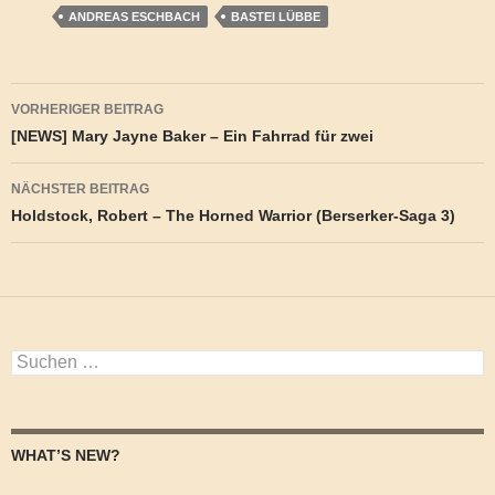
ANDREAS ESCHBACH
BASTEI LÜBBE
Beitragsnavigation
VORHERIGER BEITRAG
[NEWS] Mary Jayne Baker – Ein Fahrrad für zwei
NÄCHSTER BEITRAG
Holdstock, Robert – The Horned Warrior (Berserker-Saga 3)
Suchen
nach:
WHAT’S NEW?