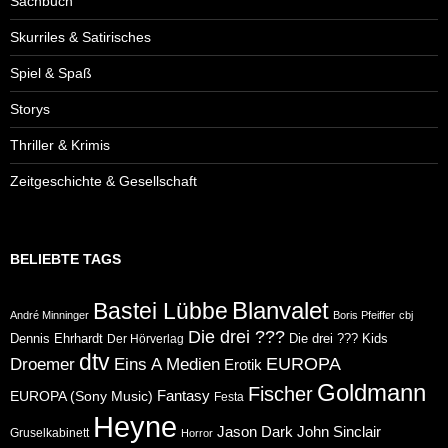
Sachbuch
Skurriles & Satirisches
Spiel & Spaß
Storys
Thriller & Krimis
Zeitgeschichte & Gesellschaft
BELIEBTE TAGS
Blanvalet
Bastei Lübbe
André Minninger
Boris Pfeiffer
cbj
Die drei ???
Dennis Ehrhardt
Die drei ??? Kids
Der Hörverlag
dtv
Eins A Medien
EUROPA
Droemer
Erotik
Goldmann
Fischer
Fantasy
EUROPA (Sony Music)
Festa
Heyne
Jason Dark
John Sinclair
Gruselkabinett
Horror