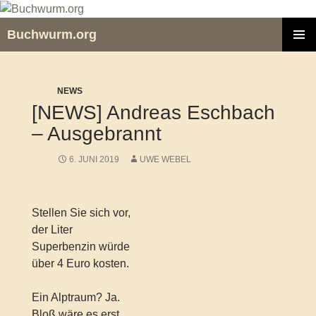
Zum
Inhalt
Buchwurm.org
springen
PRIMÄR
MENÜ
NEWS
[NEWS] Andreas Eschbach
– Ausgebrannt
6. JUNI 2019
UWE WEBEL
Stellen Sie sich vor,
der Liter
Superbenzin würde
über 4 Euro kosten.
Ein Alptraum? Ja.
Bloß wäre es erst