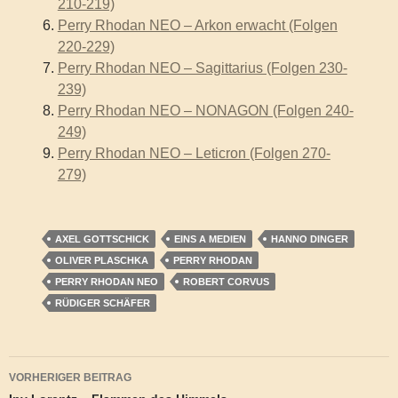
210-219)
Perry Rhodan NEO – Arkon erwacht (Folgen
220-229)
Perry Rhodan NEO – Sagittarius (Folgen 230-
239)
Perry Rhodan NEO – NONAGON (Folgen 240-
249)
Perry Rhodan NEO – Leticron (Folgen 270-
279)
AXEL GOTTSCHICK
EINS A MEDIEN
HANNO DINGER
OLIVER PLASCHKA
PERRY RHODAN
PERRY RHODAN NEO
ROBERT CORVUS
RÜDIGER SCHÄFER
Beitragsnavigation
VORHERIGER BEITRAG