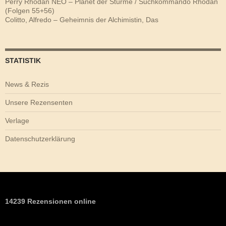
Perry Rhodan NEO – Planet der Stürme / Suchkommando Rhodan
(Folgen 55+56)
Colitto, Alfredo – Geheimnis der Alchimistin, Das
STATISTIK
News & Rezis
Unsere Rezensenten
Verlage
Datenschutzerklärung
14239 Rezensionen online