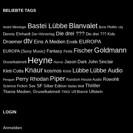
BELIEBTE TAGS
Blanvalet
Bastei Lübbe
André Minninger
Boris Pfeiffer
cbj
Die drei ???
Dennis Ehrhardt
Die drei ??? Kids
Der Hörverlag
dtv
Eins A Medien
EUROPA
Droemer
Erotik
Goldmann
Fischer
Fantasy
EUROPA (Sony Music)
Festa
Heyne
Jason Dark
John Sinclair
Gruselkabinett
Horror
Knaur
Lübbe
Lübbe Audio
kosmos
Klett-Cotta
Krimi
Piper
Perry Rhodan
Rowohlt
Random House Audio
Penguin
Thriller
SF
Sex
Silber Edition
Science Fiction
Stefan Wolf
Ullstein
Titania Medien, Gruselkabinett
Ulf Blanck
TKKG
LOGIN
Anmelden