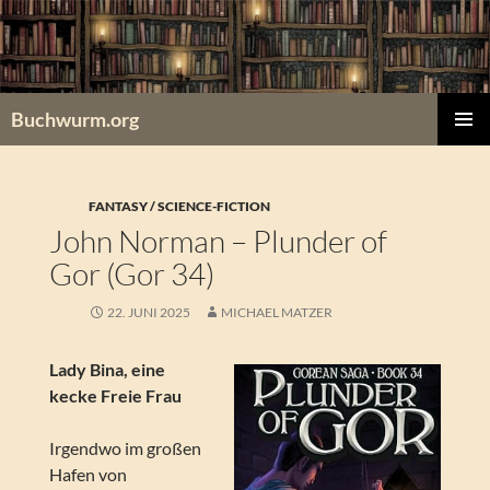
Zum
Inhalt
springen
Buchwurm.org
PRIMÄR
MENÜ
FANTASY / SCIENCE-FICTION
John Norman – Plunder of
Gor (Gor 34)
22. JUNI 2025
MICHAEL MATZER
Lady Bina, eine
kecke Freie Frau
Irgendwo im großen
Hafen von