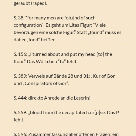
geraubt (raped).
S. 38: “for many men are fo[u]nd of such
configuration”: Es geht um Litas Figur: “Viele
bevorzugen eine solche Figur.“ Statt „found“ muss es
daher „fond“ heißen.
S. 156: „I turned about and put my head [to] the
floor.” Das Wörtchen “to” fehlt.
S. 389: Verweis auf Bände 28 und 31: „Kur of Gor“
und „Conspirators of Gor”.
S. 444: direkte Anrede an die Leserin!
S. 559: „blood from the decapitated cor[p]se: Das P
fehlt.
S. 596: Zusammenfassung aller offenen Fragen; ein