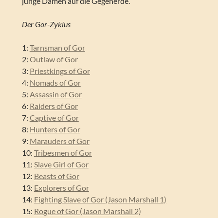
junge Damen auf die Gegenerde.
Der Gor-Zyklus
1:
Tarnsman of Gor
2:
Outlaw of Gor
3:
Priestkings of Gor
4:
Nomads of Gor
5:
Assassin of Gor
6:
Raiders of Gor
7:
Captive of Gor
8:
Hunters of Gor
9:
Marauders of Gor
10:
Tribesmen of Gor
11:
Slave Girl of Gor
12:
Beasts of Gor
13:
Explorers of Gor
14:
Fighting Slave of Gor (Jason Marshall 1)
15:
Rogue of Gor (Jason Marshall 2)