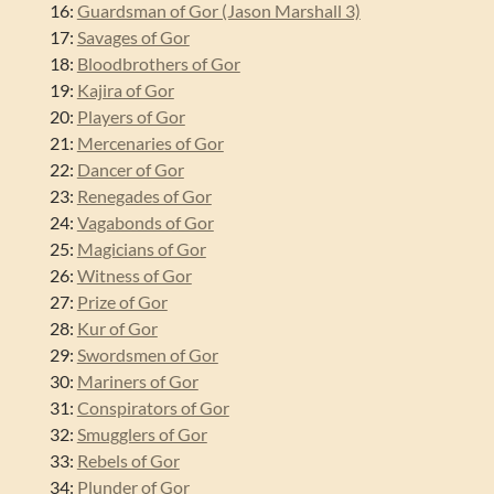
16:
Guardsman of Gor (Jason Marshall 3)
17:
Savages of Gor
18:
Bloodbrothers of Gor
19:
Kajira of Gor
20:
Players of Gor
21:
Mercenaries of Gor
22:
Dancer of Gor
23:
Renegades of Gor
24:
Vagabonds of Gor
25:
Magicians of Gor
26:
Witness of Gor
27:
Prize of Gor
28:
Kur of Gor
29:
Swordsmen of Gor
30:
Mariners of Gor
31:
Conspirators of Gor
32:
Smugglers of Gor
33:
Rebels of Gor
34:
Plunder of Gor