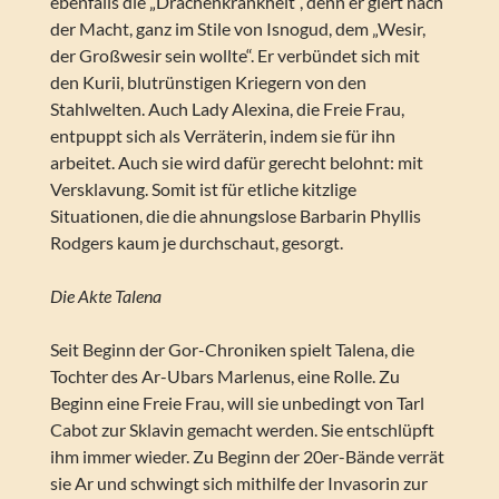
ebenfalls die „Drachenkrankheit“, denn er giert nach
der Macht, ganz im Stile von Isnogud, dem „Wesir,
der Großwesir sein wollte“. Er verbündet sich mit
den Kurii, blutrünstigen Kriegern von den
Stahlwelten. Auch Lady Alexina, die Freie Frau,
entpuppt sich als Verräterin, indem sie für ihn
arbeitet. Auch sie wird dafür gerecht belohnt: mit
Versklavung. Somit ist für etliche kitzlige
Situationen, die die ahnungslose Barbarin Phyllis
Rodgers kaum je durchschaut, gesorgt.
Die Akte Talena
Seit Beginn der Gor-Chroniken spielt Talena, die
Tochter des Ar-Ubars Marlenus, eine Rolle. Zu
Beginn eine Freie Frau, will sie unbedingt von Tarl
Cabot zur Sklavin gemacht werden. Sie entschlüpft
ihm immer wieder. Zu Beginn der 20er-Bände verrät
sie Ar und schwingt sich mithilfe der Invasorin zur