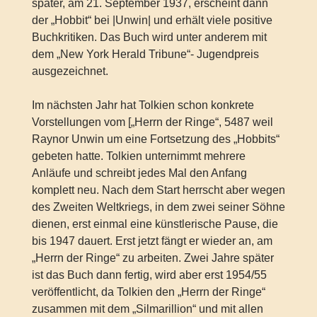
später, am 21. September 1937, erscheint dann
der „Hobbit“ bei |Unwin| und erhält viele positive
Buchkritiken. Das Buch wird unter anderem mit
dem „New York Herald Tribune“- Jugendpreis
ausgezeichnet.
Im nächsten Jahr hat Tolkien schon konkrete
Vorstellungen vom [„Herrn der Ringe“, 5487 weil
Raynor Unwin um eine Fortsetzung des „Hobbits“
gebeten hatte. Tolkien unternimmt mehrere
Anläufe und schreibt jedes Mal den Anfang
komplett neu. Nach dem Start herrscht aber wegen
des Zweiten Weltkriegs, in dem zwei seiner Söhne
dienen, erst einmal eine künstlerische Pause, die
bis 1947 dauert. Erst jetzt fängt er wieder an, am
„Herrn der Ringe“ zu arbeiten. Zwei Jahre später
ist das Buch dann fertig, wird aber erst 1954/55
veröffentlicht, da Tolkien den „Herrn der Ringe“
zusammen mit dem „Silmarillion“ und mit allen