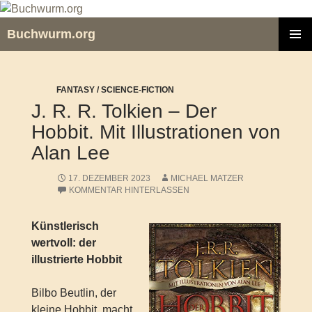
Zum
Inhalt
Buchwurm.org
springen
PRIMÄR
MENÜ
FANTASY / SCIENCE-FICTION
J. R. R. Tolkien – Der
Hobbit. Mit Illustrationen von
Alan Lee
17. DEZEMBER 2023
MICHAEL MATZER
KOMMENTAR HINTERLASSEN
Künstlerisch
wertvoll: der
illustrierte Hobbit
Bilbo Beutlin, der
kleine Hobbit, macht